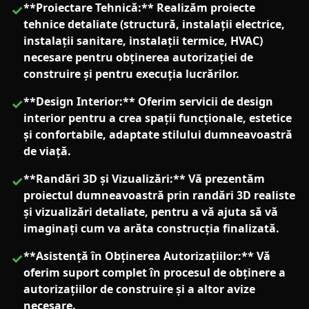
**Proiectare Tehnică:** Realizăm proiecte
✓
tehnice detaliate (structură, instalații electrice,
instalații sanitare, instalații termice, HVAC)
necesare pentru obținerea autorizației de
construire și pentru execuția lucrărilor.
**Design Interior:** Oferim servicii de design
✓
interior pentru a crea spații funcționale, estetice
și confortabile, adaptate stilului dumneavoastră
de viață.
**Randări 3D și Vizualizări:** Vă prezentăm
✓
proiectul dumneavoastră prin randări 3D realiste
și vizualizări detaliate, pentru a vă ajuta să vă
imaginați cum va arăta construcția finalizată.
**Asistență în Obținerea Autorizațiilor:** Vă
✓
oferim suport complet în procesul de obținere a
autorizațiilor de construire și a altor avize
necesare.