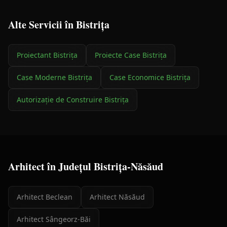
Alte Servicii în
Bistrița
Proiectant
Bistrița
Proiecte Case
Bistrița
Case Moderne
Bistrița
Case Economice
Bistrița
Autorizație de Construire
Bistrița
Arhitect
în Județul
Bistrița-Năsăud
Arhitect
Beclean
Arhitect
Năsăud
Arhitect
Sângeorz-Băi