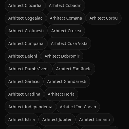
Arhitect
Ciocârlia
Arhitect
Cobadin
Arhitect
Cogealac
Arhitect
Comana
Arhitect
Corbu
Arhitect
Costinești
Arhitect
Crucea
Arhitect
Cumpăna
Arhitect
Cuza Vodă
Arhitect
Deleni
Arhitect
Dobromir
Arhitect
Dumbrăveni
Arhitect
Fântânele
Arhitect
Gârliciu
Arhitect
Ghindărești
Arhitect
Grădina
Arhitect
Horia
Arhitect
Independența
Arhitect
Ion Corvin
Arhitect
Istria
Arhitect
Jupiter
Arhitect
Limanu