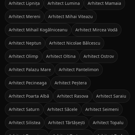
Arhitect
Lipnița
Arhitect
Lumina
Arhitect
Mamaia
Arhitect
Mereni
Arhitect
Mihai Viteazu
Arhitect
Mihail Kogălniceanu
Arhitect
Mircea Vodă
Arhitect
Neptun
Arhitect
Nicolae Bălcescu
Arhitect
Olimp
Arhitect
Oltina
Arhitect
Ostrov
Arhitect
Palazu Mare
Arhitect
Pantelimon
Arhitect
Pecineaga
Arhitect
Peștera
Arhitect
Poarta Albă
Arhitect
Rasova
Arhitect
Saraiu
Arhitect
Saturn
Arhitect
Săcele
Arhitect
Seimeni
Arhitect
Silistea
Arhitect
Tărtășești
Arhitect
Topalu