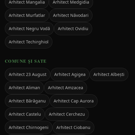
Arhitect
Mangalia
Arhitect
Medgidia
Arhitect
Murfatlar
Arhitect
Năvodari
Arhitect
Negru Vodă
Arhitect
Ovidiu
Arhitect
Techirghiol
COMUNE ȘI SATE
Arhitect
23 August
Arhitect
Agigea
Arhitect
Albești
Arhitect
Aliman
Arhitect
Amzacea
Arhitect
Bărăganu
Arhitect
Cap Aurora
Arhitect
Castelu
Arhitect
Cerchezu
Arhitect
Chirnogeni
Arhitect
Ciobanu