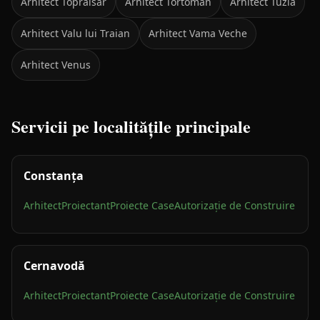
Arhitect
Topraisar
Arhitect
Tortoman
Arhitect
Tuzla
Arhitect
Valu lui Traian
Arhitect
Vama Veche
Arhitect
Venus
Servicii pe localitățile principale
Constanța
Arhitect
Proiectant
Proiecte Case
Autorizație de Construire
Cernavodă
Arhitect
Proiectant
Proiecte Case
Autorizație de Construire