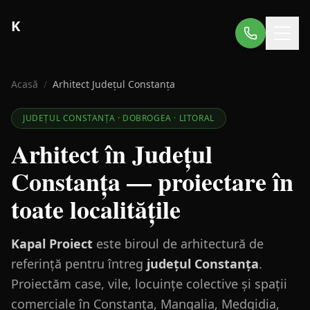
K
Acasă
/
Arhitect Județul Constanța
JUDEȚUL CONSTANȚA · DOBROGEA · LITORAL
Arhitect în Județul
Constanța — proiectare în
toate localitățile
Kapal Proiect
este biroul de arhitectură de
referință pentru întreg
județul Constanța
.
Proiectăm case, vile, locuințe colective și spații
comerciale în Constanța, Mangalia, Medgidia,