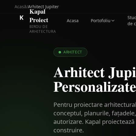
Acasă
/
Arhitect
Jupiter
Kapal
K
Stu
Proiect
Acasa
Portofoliu
de 
BIROU DE
ARHITECTURA
ARHITECT
Arhitect Jupi
Personalizate
Pentru proiectare arhitectural
conceptul, planurile, fațadel
autorizare. Kapal proiectează 
construire.