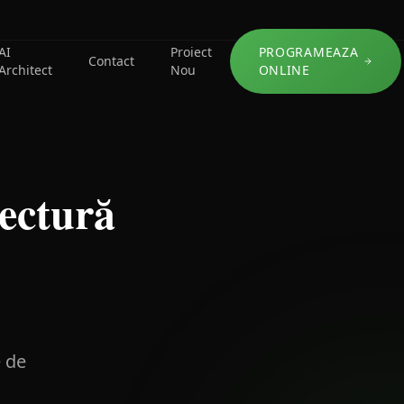
AI
Proiect
PROGRAMEAZA
Contact
Architect
Nou
ONLINE
tectură
e de