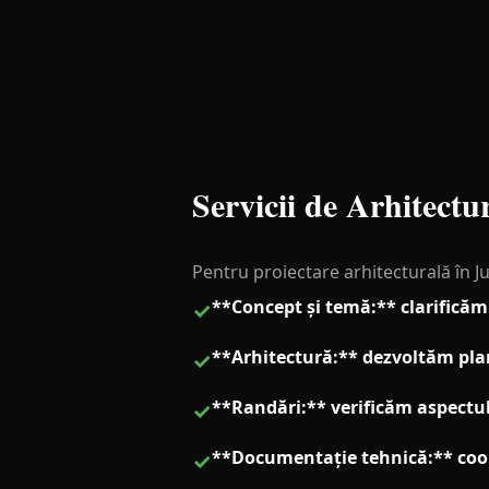
Servicii de Arhitectu
Pentru proiectare arhitecturală în Jup
**Concept și temă:** clarificăm 
✓
**Arhitectură:** dezvoltăm planu
✓
**Randări:** verificăm aspectul 
✓
**Documentație tehnică:** coord
✓