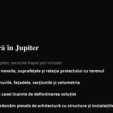
ră în Jupiter
iter, serviciile Kapal pot include:
nevoile, suprafețele și relația proiectului cu terenul
rile, fațadele, secțiunile și volumetria
casei înainte de definitivarea soluției
onăm piesele de arhitectură cu structura și instalațiil