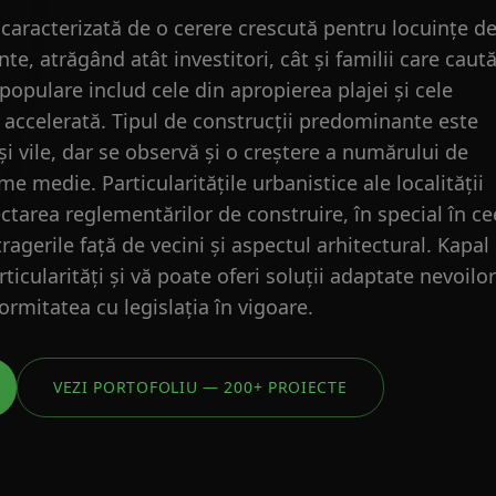
e caracterizată de o cerere crescută pentru locuințe d
e, atrăgând atât investitori, cât și familii care caut
 populare includ cele din apropierea plajei și cele
re accelerată. Tipul de construcții predominante este
și vile, dar se observă și o creștere a numărului de
e medie. Particularitățile urbanistice ale localității
ctarea reglementărilor de construire, în special în ce
ragerile față de vecini și aspectul arhitectural. Kapal
icularități și vă poate oferi soluții adaptate nevoilor
mitatea cu legislația în vigoare.
VEZI PORTOFOLIU — 200+ PROIECTE