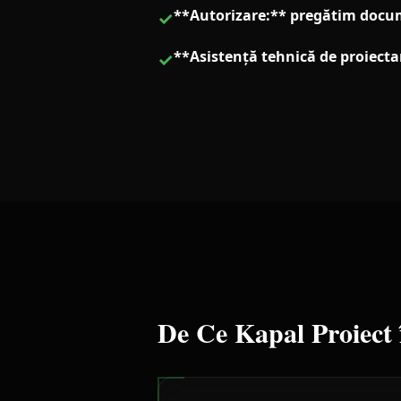
**Autorizare:** pregătim docum
✓
**Asistență tehnică de proiectan
✓
De Ce Kapal Proiect