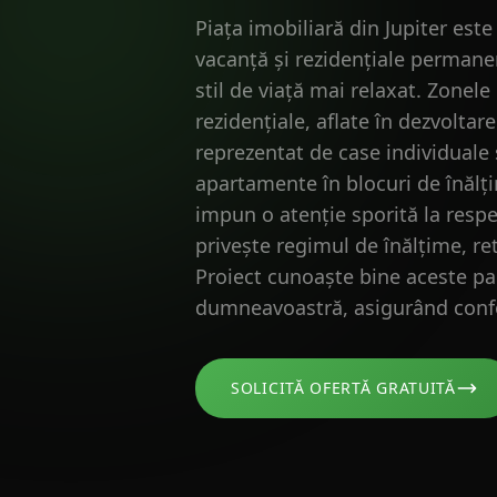
Piața imobiliară din Jupiter est
vacanță și rezidențiale permanent
stil de viață mai relaxat. Zonele
rezidențiale, aflate în dezvolta
reprezentat de case individuale 
apartamente în blocuri de înălțim
impun o atenție sporită la respe
privește regimul de înălțime, ret
Proiect cunoaște bine aceste part
dumneavoastră, asigurând confor
SOLICITĂ OFERTĂ GRATUITĂ