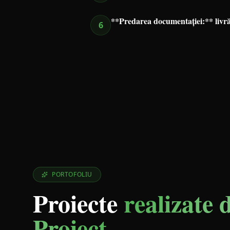
**Predarea documentației:** livrăm 
6
PORTOFOLIU
Proiecte
realizate 
Proiect