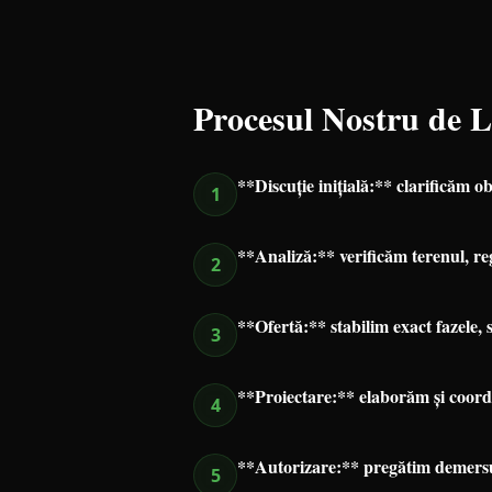
Procesul Nostru de 
**Discuție inițială:** clarificăm o
1
**Analiză:** verificăm terenul, reg
2
**Ofertă:** stabilim exact fazele, sp
3
**Proiectare:** elaborăm și coord
4
**Autorizare:** pregătim demersur
5