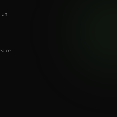
e
ă un
ea ce