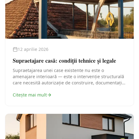
12 aprilie 2026
Supraetajare casă: condiții tehnice și legale
Supraetajarea unei case existente nu este o
amenajare interioară — este o intervenție structurală
care necesită autorizație de construire, documentație
tehnică și, în cele mai multe cazuri, o verificare
Citește mai mult
structurală serioasă. Iată traseul legal corect, pas cu
pas.