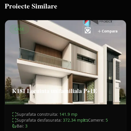
Proiecte Similare
CASE
Compara
K181 Locuinta unifamiliala P+1E
Suprafata construita:
141.9
mp
Suprafata desfasurata:
372.34
mp
Camere:
5
Bai:
3