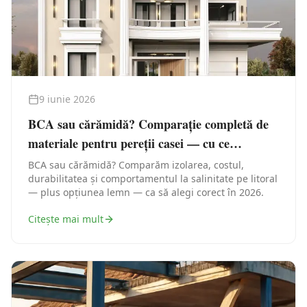
9 iunie 2026
BCA sau cărămidă? Comparație completă de
materiale pentru pereții casei — cu ce
construiești în Constanța
BCA sau cărămidă? Comparăm izolarea, costul,
durabilitatea și comportamentul la salinitate pe litoral
— plus opțiunea lemn — ca să alegi corect în 2026.
Citește mai mult