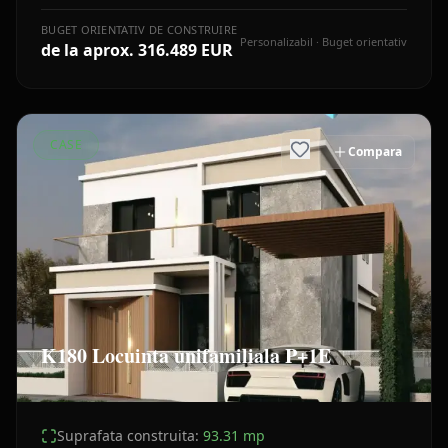
BUGET ORIENTATIV DE CONSTRUIRE
Personalizabil · Buget orientativ
de la aprox.
316.489 EUR
CASE
Compara
K180 Locuinta unifamiliala P+1E
Suprafata construita:
93.31
mp