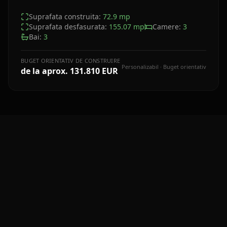
Suprafata construita:
72.9
mp
Suprafata desfasurata:
155.07
mp
Camere:
3
Bai:
3
BUGET ORIENTATIV DE CONSTRUIRE
Personalizabil · Buget orientativ
de la aprox.
131.810 EUR