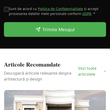
Sunt de acord cu
Politica de Confidențialitate
și accept
procesarea datelor mele personale conform
GDPR
. *
Trimite Mesajul
Articole Recomandate
Vezi toate
Descoperă articole relevante despre
articolele
arhitectură și design