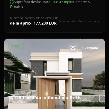
Suprafata desfasurata:
208.47
mp
Camere:
5
Bai:
3
BUGET ORIENTATIV DE CONSTRUIRE
Personalizabil · Buget orientativ
de la aprox.
177.200 EUR
CASE
Compara
K179 Locuinta unifamiliala P+1E