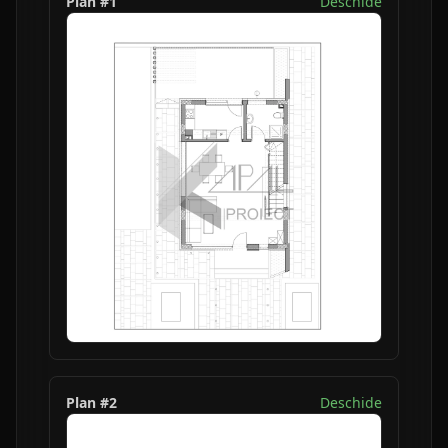
Plan #
1
Deschide
Plan #
2
Deschide