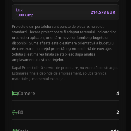
Lux
214.578 EUR
1300
€/mp
Proiectele din portofoliu sunt puncte de plecare, nu soluții
standard. Fiecare proiect poate fi adaptat terenului, indicatorilor
urbanistici aplicabili, orientării, nevoilor familiei și bugetului
disponibil. Suma afișată este o estimare orientativă a bugetului
de construire, nu prețul proiectării și nici o ofertă de execuție.
Soluția și estimarea finală se stabilesc după analiza
amplasamentului și a cerințelor.
Kapal Proiect oferă servicii de proiectare, nu execută construcția.
Estimarea finală depinde de amplasament, soluția tehnică,
materiale și momentul execuției.
Camere
4
Băi
2