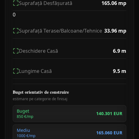
Suprafață Desfășurată
165.06
mp
0
Suprafață Terase/Balcoane/Tehnice
33.96
mp
Deschidere Casă
6.9
m
Lungime Casă
9.5
m
Buget orientativ de construire
estimare pe categorie de finisaj
Buget
140.301 EUR
850
€/mp
Mediu
165.060 EUR
1000
€/mp