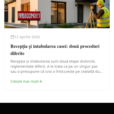
12 aprilie 2026
Recepția și intabularea casei: două proceduri
diferite
Recepția și intabularea sunt două etape distincte,
reglementate diferit. A le trata ca pe un singur pas
sau a presupune că una o înlocuiește pe cealaltă duce
la blocaje administrative care pot întârzia ani de zile
Citește mai mult
închiderea dosarului unei case.