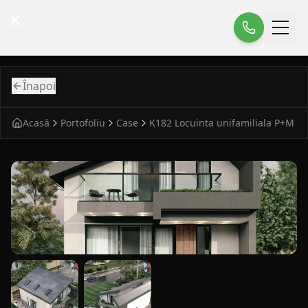
K
Înapoi
Acasă
Portofoliu
Case
K182 Locuinta unifamiliala P+M
fatada principala pentru case modern K182 Locuinta unifa
vedere laterala pentru case modern K182 Locuinta unifami
detaliu fatada pentru case modern K182 Loc