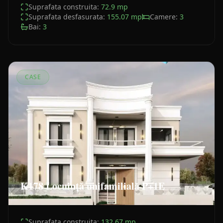
Suprafata construita:
72.9
mp
Suprafata desfasurata:
155.07
mp
Camere:
3
Bai:
3
CASE
K178 Locuință unifamilială P+1E
Suprafata construita:
132.67
mp