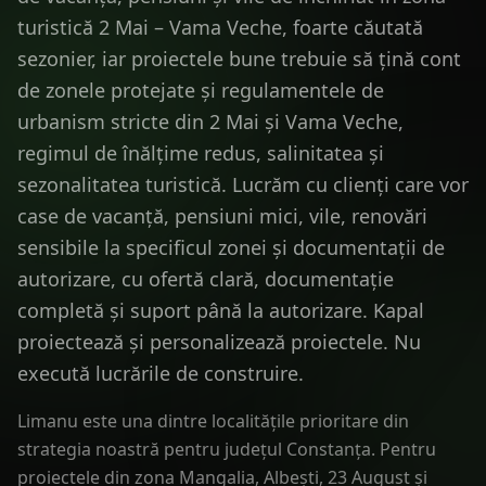
turistică 2 Mai – Vama Veche, foarte căutată
sezonier, iar proiectele bune trebuie să țină cont
de zonele protejate și regulamentele de
urbanism stricte din 2 Mai și Vama Veche,
regimul de înălțime redus, salinitatea și
sezonalitatea turistică. Lucrăm cu clienți care vor
case de vacanță, pensiuni mici, vile, renovări
sensibile la specificul zonei și documentații de
autorizare, cu ofertă clară, documentație
completă și suport până la autorizare. Kapal
proiectează și personalizează proiectele. Nu
execută lucrările de construire.
Limanu este una dintre localitățile prioritare din
strategia noastră pentru județul Constanța. Pentru
proiectele din zona Mangalia, Albești, 23 August și