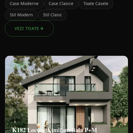
Case Moderne
Case Clasice
Toate Casele
Stil Modern
Stil Clasic
VEZI TOATE
CASE
K182 Locuinta unifamiliala P+M