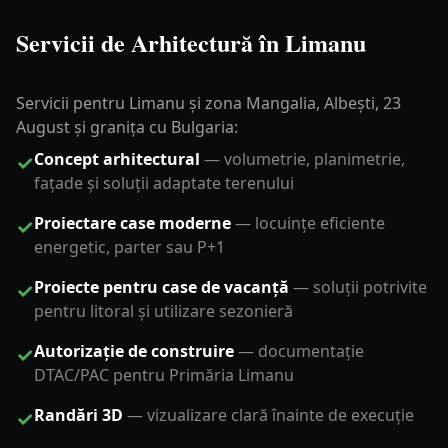
Servicii de Arhitectură în Limanu
Servicii pentru Limanu și zona Mangalia, Albești, 23
August și granița cu Bulgaria:
Concept arhitectural
—
volumetrie, planimetrie,
✓
fațade și soluții adaptate terenului
Proiectare case moderne
—
locuințe eficiente
✓
energetic, parter sau P+1
Proiecte pentru case de vacanță
—
soluții potrivite
✓
pentru litoral și utilizare sezonieră
Autorizație de construire
—
documentație
✓
DTAC/PAC pentru Primăria Limanu
Randări 3D
—
vizualizare clară înainte de execuție
✓