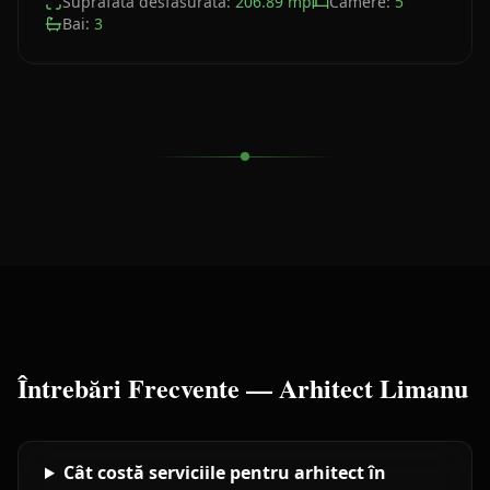
Suprafata desfasurata:
206.89
mp
Camere:
5
Bai:
3
Întrebări Frecvente —
Arhitect
Limanu
Cât costă serviciile pentru arhitect în