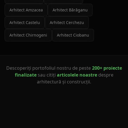
Arhitect
Amzacea
Arhitect
Bărăganu
Arhitect
Castelu
Arhitect
Cerchezu
Arhitect
Chirnogeni
Arhitect
Ciobanu
Descoperiți portofoliul nostru de peste
200+ proiecte
finalizate
sau citiți
articolele noastre
despre
arhitectură și construcții.