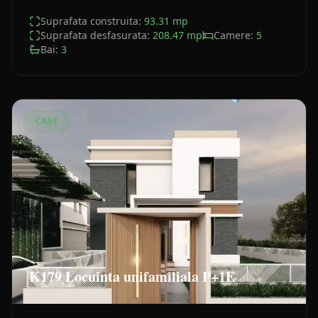
Suprafata construita:
93.31
mp
Suprafata desfasurata:
208.47
mp
Camere:
5
Bai:
3
CASE
K179 Locuinta unifamiliala P+1E