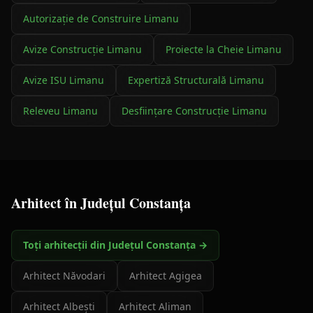
Autorizație de Construire
Limanu
Avize Construcție
Limanu
Proiecte la Cheie
Limanu
Avize ISU
Limanu
Expertiză Structurală
Limanu
Releveu
Limanu
Desființare Construcție
Limanu
Arhitect
în Județul
Constanța
Toți arhitecții din Județul Constanța →
Arhitect
Năvodari
Arhitect
Agigea
Arhitect
Albești
Arhitect
Aliman