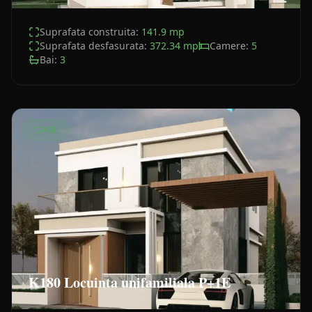
Suprafata construita:
141.9
mp
Suprafata desfasurata:
372.34
mp
Camere:
5
Bai:
3
CASE
K180 Locuinta unifamiliala P+1E