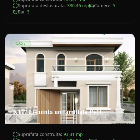
Suprafata desfasurata:
330.46
mp
Camere:
5
Bai:
3
CASE
K177 Locuinta unifamiliala P+1E
Suprafata construita:
93.31
mp