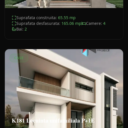
Suprafata construita:
65.55
mp
Suprafata desfasurata:
165.06
mp
Camere:
4
Bai:
2
CASE
K181 Locuinta unifamiliala P+1E