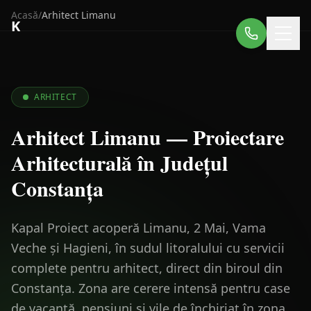
Acasă
/
Arhitect
Limanu
K
ARHITECT
Arhitect Limanu — Proiectare
Arhitecturală în Județul
Constanța
Kapal Proiect acoperă Limanu, 2 Mai, Vama
Veche și Hagieni, în sudul litoralului cu servicii
complete pentru arhitect, direct din biroul din
Constanța. Zona are cerere intensă pentru case
de vacanță, pensiuni și vile de închiriat în zona