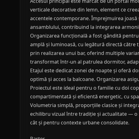
Accesul principal este marcat de un portal mo
verticale decorative din lemn, element ce creeaz
accentele contemporane. Împrejmuirea joasă 
ansamblului, contribuind la integrarea armoni
Organizarea funcțională a fost gândită pentru ef
amplă și luminoasă, cu legătură directă către t
prin realizarea unui bar, oferind multiple varia
transformat într-un al patrulea dormitor, adaptâ
Etajul este dedicat zonei de noapte și oferă d
optimă și acces la balcoane. Organizarea asigură 
Proiectul este ideal pentru o familie cu doi cop
compartimentată și eficientă energetic, cu spaț
Volumetria simplă, proporțiile clasice și int
echilibru vizual între tradiție și actualitate — 
cât și pentru contexte urbane consolidate.
Parter