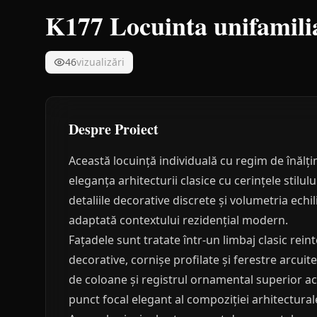
K177 Locuinta unifamili
46
vizualizări
Despre Proiect
Această locuință individuală cu regim de înălț
eleganța arhitecturii clasice cu cerințele stilu
detaliile decorative discrete și volumetria echi
adaptată contextului rezidențial modern.
Fațadele sunt tratate într-un limbaj clasic rei
decorative, cornișe profilate și ferestre arcui
de coloane și registrul ornamental superior ac
punct focal elegant al compoziției arhitectural