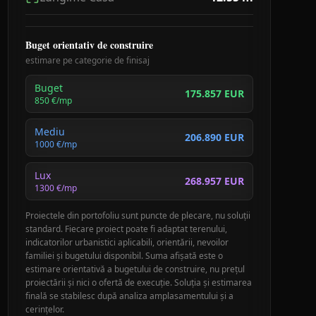
Buget orientativ de construire
estimare pe categorie de finisaj
Buget
175.857 EUR
850
€/mp
Mediu
206.890 EUR
1000
€/mp
Lux
268.957 EUR
1300
€/mp
Proiectele din portofoliu sunt puncte de plecare, nu soluții
standard. Fiecare proiect poate fi adaptat terenului,
indicatorilor urbanistici aplicabili, orientării, nevoilor
familiei și bugetului disponibil. Suma afișată este o
estimare orientativă a bugetului de construire, nu prețul
proiectării și nici o ofertă de execuție. Soluția și estimarea
finală se stabilesc după analiza amplasamentului și a
cerințelor.