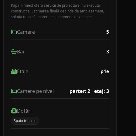
Kapal Proiect oferă servicii de proiectare, nu execută
construcția. Estimarea finală depinde de amplasament,
soluția tehnică, materiale și momentul execuției.
Camere
5
Băi
3
Etaje
p1e
Camere pe nivel
parter: 2 · etaj: 3
Dotări
Spații tehnice