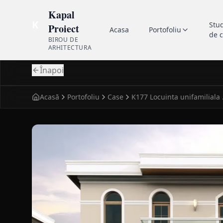
Kapal
K
Stu
Proiect
Acasa
Portofoliu
de 
BIROU DE
ARHITECTURA
Înapoi
Acasă
Portofoliu
Case
K177 
fatada principala pentru case clasic K177 Locuinta 