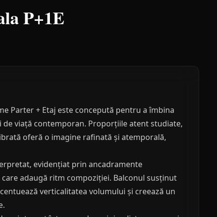
ala P+1E
ime Parter + Etaj este concepută pentru a îmbina
lui de viață contemporan. Proporțiile atent studiate,
librată oferă o imagine rafinată și atemporală,
nterpretat, evidențiat prin ancadramente
te care adaugă ritm compoziției. Balconul susținut
centuează verticalitatea volumului și creează un
e.