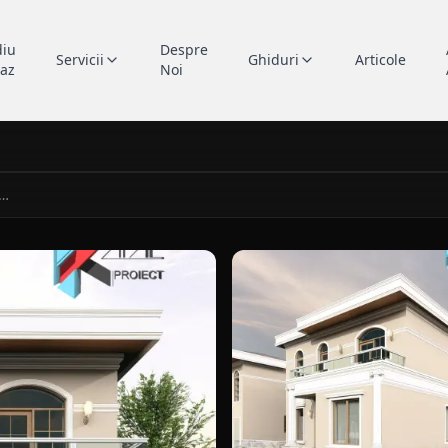
diu
Despre
Servicii
Ghiduri
Articole
caz
Noi
Locuinta unifamiliala P+1E
unifamiliala P+1E in Constanta, portofoliu Kapal Proiect.
vedere laterala pentru case c