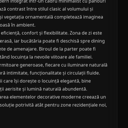
dern integrat într-un cadru minimalist cu panouri
ă contrast între stilul clasic al volumului și
și vegetația ornamentală completează imaginea
oasă în ambient.
iciență, confort și flexibilitate. Zona de zi este
erasă, iar bucătăria poate fi deschisă spre dining
nte de amenajare. Biroul de la parter poate fi
nd locuința la nevoile viitoare ale familiei.
ormitoare generoase, fiecare cu iluminare naturală
intimitate, funcționalitate și circulații fluide.
ii care își dorește o locuință elegantă, bine
ii aerisite și lumină naturală abundentă.
egrarea elementelor decorative moderne creează un
o soluție potrivită atât pentru zone rezidențiale noi,