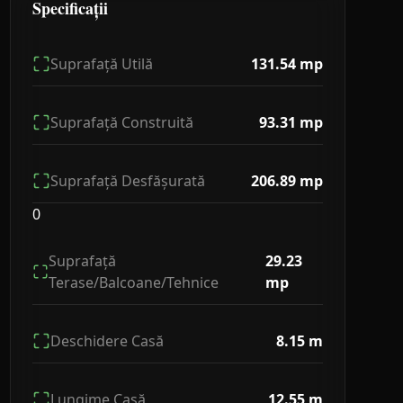
Specificații
Suprafață Utilă
131.54
mp
Suprafață Construită
93.31
mp
Suprafață Desfășurată
206.89
mp
0
Suprafață
29.23
Terase/Balcoane/Tehnice
mp
Deschidere Casă
8.15
m
Lungime Casă
12.55
m