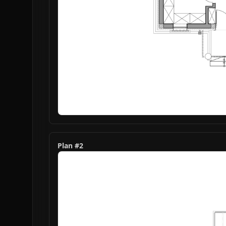
Plan #
2