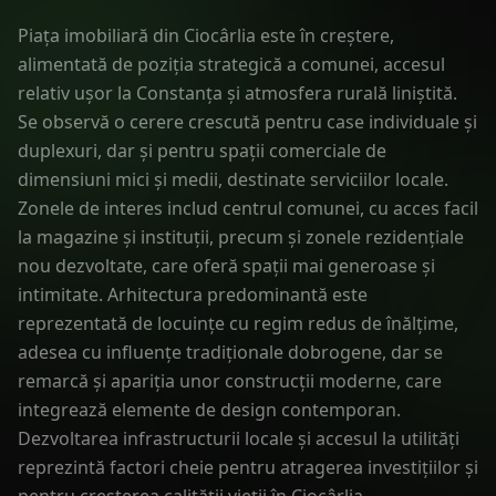
Piața imobiliară din Ciocârlia este în creștere,
alimentată de poziția strategică a comunei, accesul
relativ ușor la Constanța și atmosfera rurală liniștită.
Se observă o cerere crescută pentru case individuale și
duplexuri, dar și pentru spații comerciale de
dimensiuni mici și medii, destinate serviciilor locale.
Zonele de interes includ centrul comunei, cu acces facil
la magazine și instituții, precum și zonele rezidențiale
nou dezvoltate, care oferă spații mai generoase și
intimitate. Arhitectura predominantă este
reprezentată de locuințe cu regim redus de înălțime,
adesea cu influențe tradiționale dobrogene, dar se
remarcă și apariția unor construcții moderne, care
integrează elemente de design contemporan.
Dezvoltarea infrastructurii locale și accesul la utilități
reprezintă factori cheie pentru atragerea investițiilor și