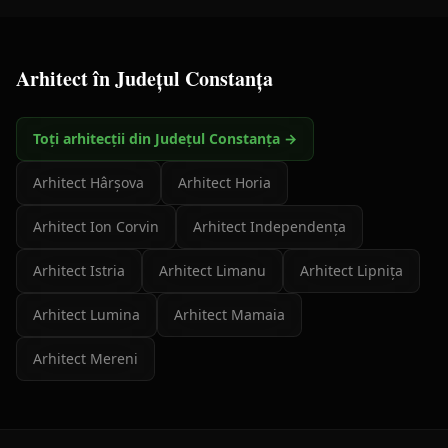
Arhitect
în Județul
Constanța
Toți arhitecții din Județul Constanța →
Arhitect
Hârșova
Arhitect
Horia
Arhitect
Ion Corvin
Arhitect
Independența
Arhitect
Istria
Arhitect
Limanu
Arhitect
Lipnița
Arhitect
Lumina
Arhitect
Mamaia
Arhitect
Mereni