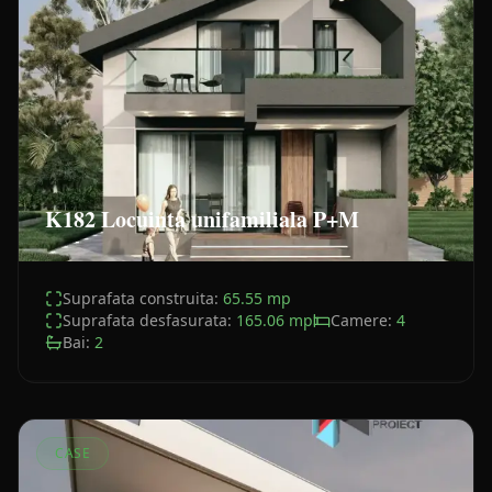
K182 Locuinta unifamiliala P+M
Suprafata construita:
65.55
mp
Suprafata desfasurata:
165.06
mp
Camere:
4
Bai:
2
CASE