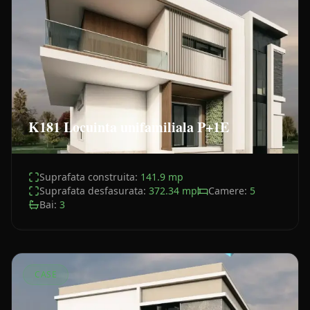
K181 Locuinta unifamiliala P+1E
Suprafata construita:
141.9
mp
Suprafata desfasurata:
372.34
mp
Camere:
5
Bai:
3
CASE