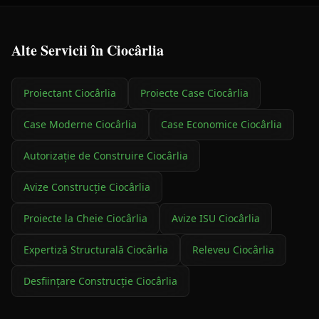
Alte Servicii în
Ciocârlia
Proiectant
Ciocârlia
Proiecte Case
Ciocârlia
Case Moderne
Ciocârlia
Case Economice
Ciocârlia
Autorizație de Construire
Ciocârlia
Avize Construcție
Ciocârlia
Proiecte la Cheie
Ciocârlia
Avize ISU
Ciocârlia
Expertiză Structurală
Ciocârlia
Releveu
Ciocârlia
Desființare Construcție
Ciocârlia