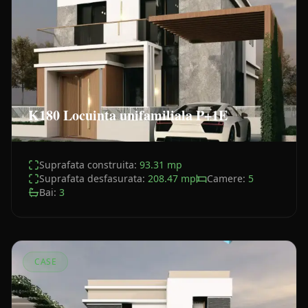
K180 Locuinta unifamiliala P+1E
Suprafata construita:
93.31
mp
Suprafata desfasurata:
208.47
mp
Camere:
5
Bai:
3
CASE