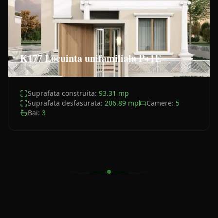
K177 Locuinta unifamiliala P+1E
Suprafata construita:
93.31
mp
Suprafata desfasurata:
206.89
mp
Camere:
5
Bai:
3