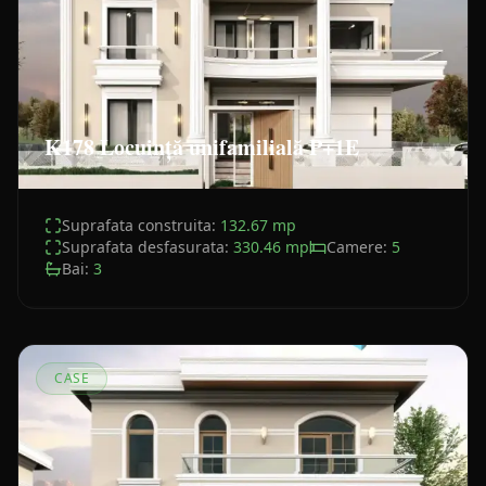
K178 Locuință unifamilială P+1E
Suprafata construita:
132.67
mp
Suprafata desfasurata:
330.46
mp
Camere:
5
Bai:
3
CASE