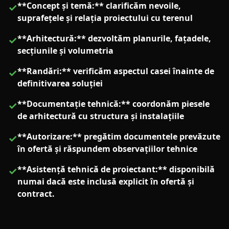
**Concept și temă:** clarificăm nevoile,
✓
suprafețele și relația proiectului cu terenul
**Arhitectură:** dezvoltăm planurile, fațadele,
✓
secțiunile și volumetria
**Randări:** verificăm aspectul casei înainte de
✓
definitivarea soluției
**Documentație tehnică:** coordonăm piesele
✓
de arhitectură cu structura și instalațiile
**Autorizare:** pregătim documentele prevăzute
✓
în ofertă și răspundem observațiilor tehnice
**Asistență tehnică de proiectant:** disponibilă
✓
numai dacă este inclusă explicit în ofertă și
contract.