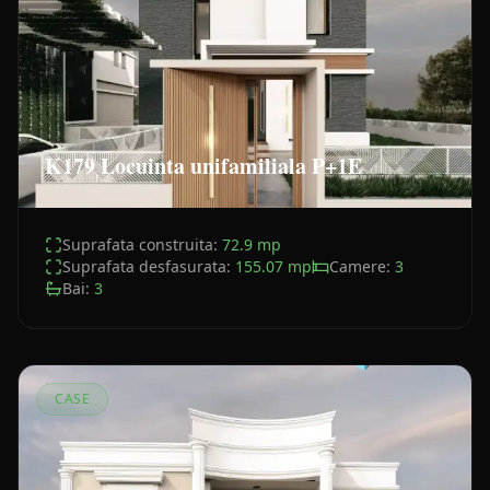
K179 Locuinta unifamiliala P+1E
Suprafata construita:
72.9
mp
Suprafata desfasurata:
155.07
mp
Camere:
3
Bai:
3
CASE