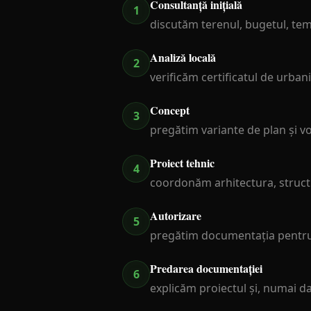
Consultanță inițială
1
discutăm terenul, bugetul, tem
Analiză locală
2
verificăm certificatul de urba
Concept
3
pregătim variante de plan și vo
Proiect tehnic
4
coordonăm arhitectura, structur
Autorizare
5
pregătim documentația pentru 
Predarea documentației
6
explicăm proiectul și, numai dac