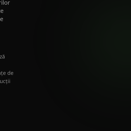
rilor
te
ie
ază
nțe de
ucții