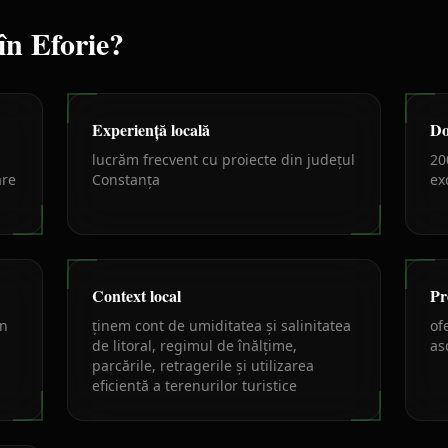
 în
Eforie
?
Experiență locală
Do
lucrăm frecvent cu proiecte din județul
20
are
Constanța
ex
Context local
Pr
un
ținem cont de umiditatea și salinitatea
of
de litoral, regimul de înălțime,
as
parcările, retragerile și utilizarea
eficientă a terenurilor turistice