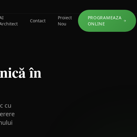
AI
Proiect
PROGRAMEAZA
Contact
Architect
Nou
ONLINE
nică în
ac cu
cerere
nului