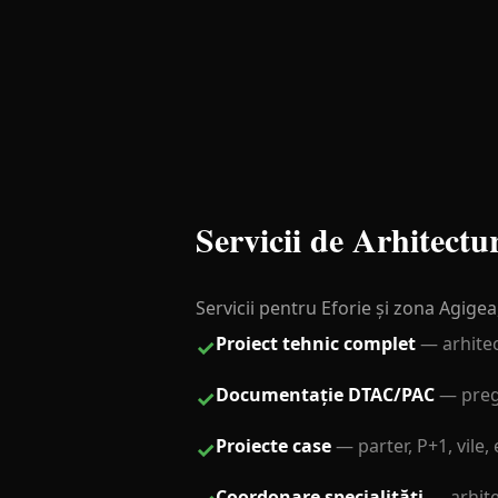
Servicii de Arhitectu
Servicii pentru Eforie și zona Agigea,
Proiect tehnic complet
—
arhitec
✓
Documentație DTAC/PAC
—
preg
✓
Proiecte case
—
parter, P+1, vile,
✓
Coordonare specialități
—
arhite