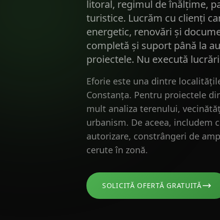
litoral, regimul de înălțime, pa
turistice. Lucrăm cu clienți ca
energetic, renovări și docume
completă și suport până la au
proiectele. Nu execută lucrări
Eforie este una dintre localități
Constanța. Pentru proiectele din
mult analiza terenului, vecinătățil
urbanism. De aceea, includem co
autorizare, constrângeri de ampl
cerute în zonă.
SOLICITĂ OFERTĂ GRATUITĂ