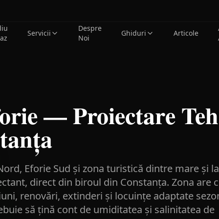
diu
Despre
Servicii
Ghiduri
Articole
caz
Noi
orie — Proiectare Teh
tanța
ord, Eforie Sud și zona turistică dintre mare și l
ctant, direct din biroul din Constanța. Zona are 
ni, renovări, extinderi și locuințe adaptate sezo
rebuie să țină cont de umiditatea și salinitatea de