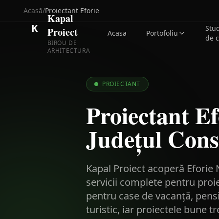
Acasă
/
Proiectant
Eforie
Kapal
K
Stu
Proiect
Acasa
Portofoliu
de 
BIROU DE
ARHITECTURA
PROIECTANT
Proiectant Ef
Județul Cons
Kapal Proiect acoperă Eforie N
servicii complete pentru proie
pentru case de vacanță, pensiu
turistic, iar proiectele bune t