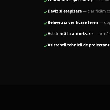
✓
Deviz și etapizare
—
clarificăm c
✓
Releveu și verificare teren
—
dep
✓
Asistență la autorizare
—
urmăr
✓
Asistență tehnică de proiectant
✓