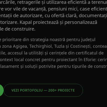
rcările, retragerile și utilizarea eficientă a terenu
re vor vile de vacanță, pensiuni mici, case eficien
ntații de autorizare, cu ofertă clară, documentaț
torizare. Kapal proiectează și personalizează
le de construire.
le prioritare din strategia noastră pentru județul
 zona Agigea, Techirghiol, Tuzla și Costinești, conte
e, accesul la utilități și cerințele din certificatul de
ntext local concret pentru proiectant în Eforie: ceri
asament și soluții potrivite pentru tipurile de constr
VEZI PORTOFOLIU — 200+ PROIECTE