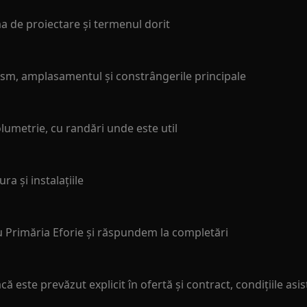
a de proiectare și termenul dorit
nism, amplasamentul și constrângerile principale
lumetrie, cu randări unde este util
a și instalațiile
Primăria Eforie și răspundem la completări
ă este prevăzut explicit în ofertă și contract, condițiile asi