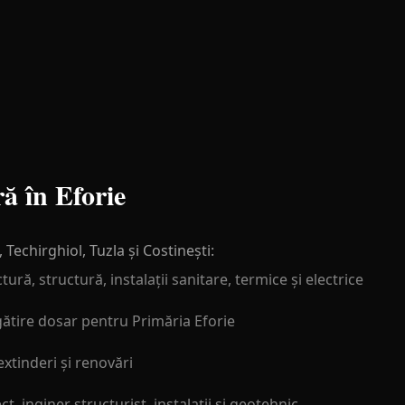
ră în Eforie
 Techirghiol, Tuzla și Costinești:
tură, structură, instalații sanitare, termice și electrice
ătire dosar pentru Primăria Eforie
 extinderi și renovări
ct, inginer structurist, instalații și geotehnic