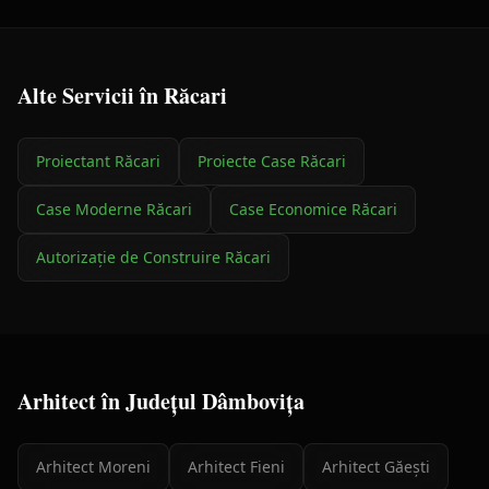
Alte Servicii în
Răcari
Proiectant
Răcari
Proiecte Case
Răcari
Case Moderne
Răcari
Case Economice
Răcari
Autorizație de Construire
Răcari
Arhitect
în Județul
Dâmbovița
Arhitect
Moreni
Arhitect
Fieni
Arhitect
Găești