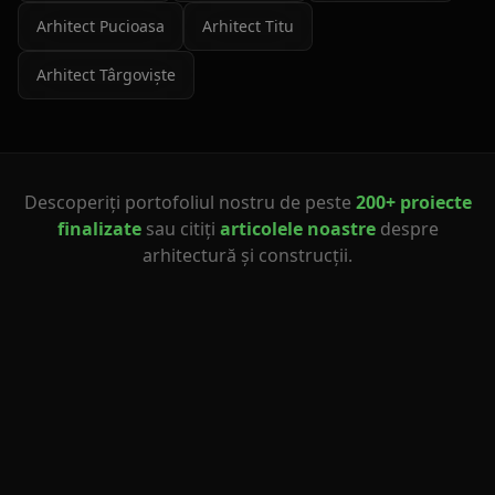
Arhitect
Pucioasa
Arhitect
Titu
Arhitect
Târgoviște
Descoperiți portofoliul nostru de peste
200+ proiecte
finalizate
sau citiți
articolele noastre
despre
arhitectură și construcții.