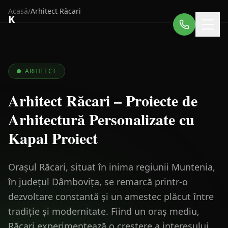
Acasă
/
Arhitect
Răcari
K
ARHITECT
Arhitect Răcari – Proiecte de
Arhitectură Personalizate cu
Kapal Proiect
Orașul Răcari, situat în inima regiunii Muntenia,
în județul Dâmbovița, se remarcă printr-o
dezvoltare constantă și un amestec plăcut între
tradiție și modernitate. Fiind un oraș mediu,
Răcari experimentează o creștere a interesului