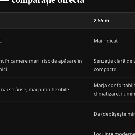
2,55 m
c
Mai ridicat
nt în camere mari; risc de apăsare în
Senzație clară de 
mici
compacte
Marjă confortabilă
 mai strânse, mai puțin flexibile
climatizare, ilumi
Da (depășește mi
Locuințe moderne,