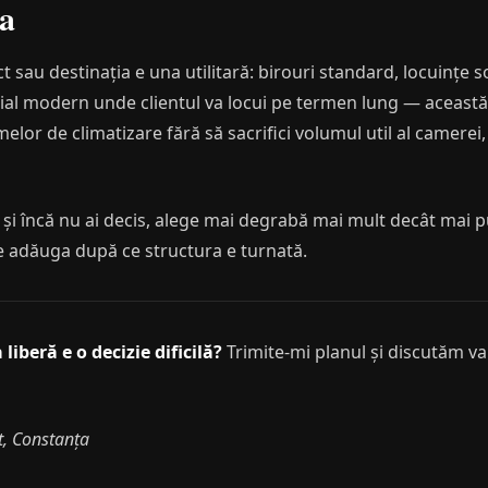
a
t sau destinația e una utilitară: birouri standard, locuințe so
țial modern unde clientul va locui pe termen lung — aceast
lor de climatizare fără să sacrifici volumul util al camerei, 
t și încă nu ai decis, alege mai degrabă mai mult decât mai 
te adăuga după ce structura e turnată.
liberă e o decizie dificilă?
Trimite-mi planul și discutăm va
t, Constanța