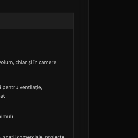
volum, chiar și în camere
 pentru ventilație,
nat
nimul)
 spații comerciale, proiecte