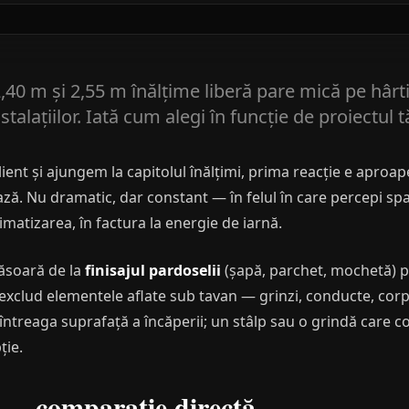
,40 m și 2,55 m înălțime liberă pare mică pe hârt
instalațiilor. Iată cum alegi în funcție de proiectul t
lient și ajungem la capitolul înălțimi, prima reacție e apro
ă. Nu dramatic, dar constant — în felul în care percepi spați
imatizarea, în factura la energie de iarnă.
măsoară de la
finisajul pardoselii
(șapă, parchet, mochetă) 
 exclud elementele aflate sub tavan — grinzi, conducte, corp
întreaga suprafață a încăperii; un stâlp sau o grindă care c
ție.
 — comparație directă