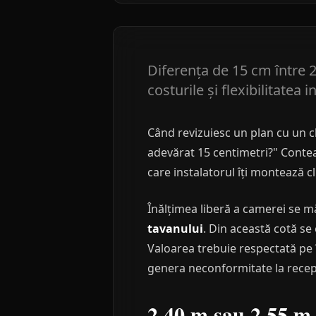
Diferența de 15 cm între 2
costurile și flexibilitatea 
Când revizuiesc un plan cu un c
adevărat 15 centimetri?" Conteaz
care instalatorul îți montează cl
Înălțimea liberă a camerei se 
tavanului
. Din această cotă se
Valoarea trebuie respectată pe 
genera neconformitate la recep
2,40 m sau 2,55 m