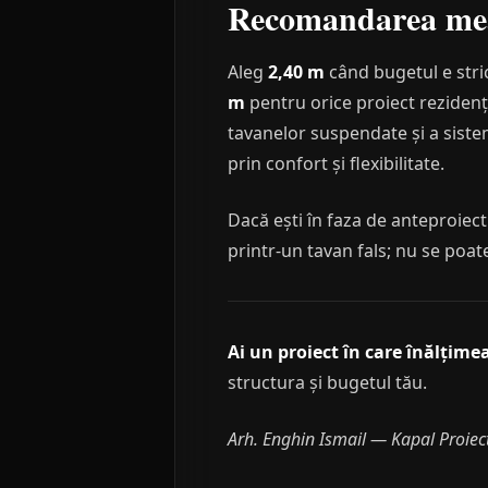
Recomandarea me
Aleg
2,40 m
când bugetul e stric
m
pentru orice proiect reziden
tavanelor suspendate și a sisteme
prin confort și flexibilitate.
Dacă ești în faza de anteproiec
printr-un tavan fals; nu se poa
Ai un proiect în care înălțimea 
structura și bugetul tău.
Arh. Enghin Ismail — Kapal Proiec