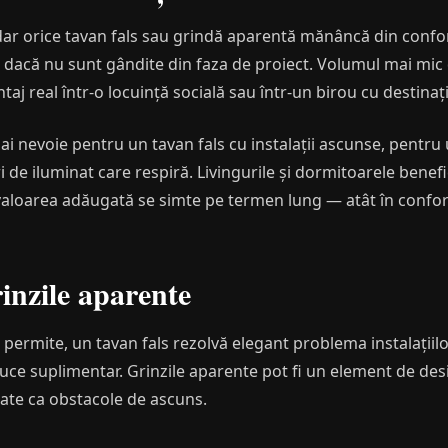
 dar orice tavan fals sau grindă aparentă mănâncă din confor
dacă nu sunt gândite din faza de proiect. Volumul mai mic
ntaj real într-o locuință socială sau într-un birou cu destinaț
ai nevoie pentru un tavan fals cu instalații ascunse, pentru
de iluminat care respiră. Livingurile și dormitoarele benefi
valoarea adăugată se simte pe termen lung — atât în confort,
rinzile aparente
o permite, un tavan fals rezolvă elegant problema instalațiil
uce suplimentar. Grinzile aparente pot fi un element de desi
atate ca obstacole de ascuns.