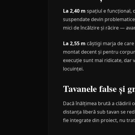
La 2,40 m
spațiul e funcțional,
suspendate devin problematice 
mici de încălzire și răcire — ava
La 2,55 m
câștigi marja de care 
montat decent și pentru corpuri 
execuție sunt mai ridicate, dar 
locuinței.
Tavanele false și g
Dacă înălțimea brută a clădirii 
distanța liberă sub tavan se red
fie integrate din proiect, nu tr