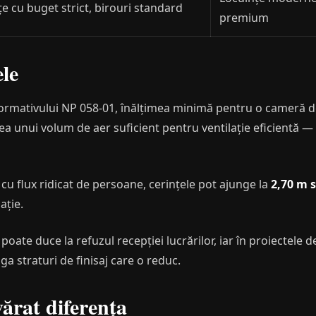
e cu buget strict, birouri standard
premium
le
rmativului NP 058-01, înălțimea minimă pentru o cameră de
ea unui volum de aer suficient pentru ventilație eficientă —
 cu flux ridicat de persoane, cerințele pot ajunge la
2,70 m 
ație.
oate duce la refuzul recepției lucrărilor, iar în proiectele d
ga straturi de finisaj care o reduc.
ărat diferența