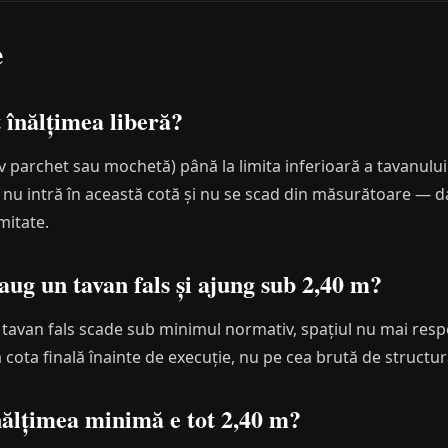
e
înălțimea liberă?
siv parchet sau mochetă) până la limita inferioară a tavanului
e nu intră în această cotă și nu se scad din măsurătoare — 
mitate.
ug un tavan fals și ajung sub 2,40 m?
 tavan fals scade sub minimul normativ, spațiul nu mai respe
a cota finală înainte de execuție, nu pe cea brută de structur
nălțimea minimă e tot 2,40 m?