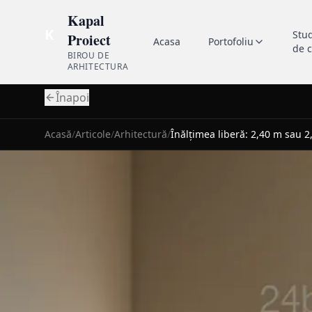
Kapal
K
Stu
Proiect
Acasa
Portofoliu
de 
BIROU DE
ARHITECTURA
Înapoi
Acasă
/
Articole
/
Arhitectură
/
Înălțimea liberă: 2,40 m sau 