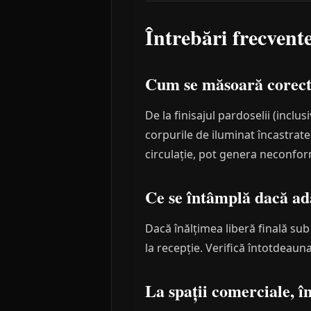
Întrebări frecvent
Cum se măsoară corect 
De la finisajul pardoselii (inclu
corpurile de iluminat încastrat
circulație, pot genera neconfor
Ce se întâmplă dacă ada
Dacă înălțimea liberă finală sub
la recepție. Verifică întotdeaun
La spații comerciale, î