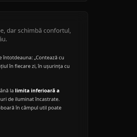
ie, dar schimbă confortul,
ău.
ape întotdeauna: „Contează cu
ul în fiecare zi, în ușurința cu
până la
limita inferioară a
uri de iluminat încastrate.
oboară în câmpul util poate