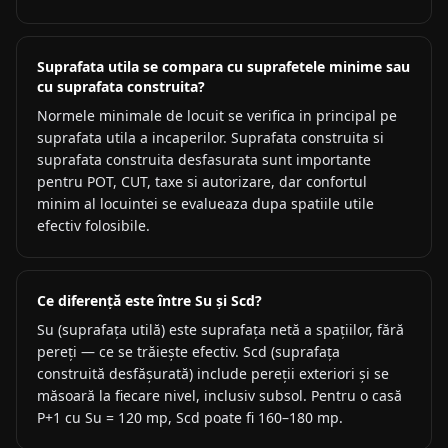
Suprafata utila se compara cu suprafetele minime sau
cu suprafata construita?
Normele minimale de locuit se verifica in principal pe
suprafata utila a incaperilor. Suprafata construita si
suprafata construita desfasurata sunt importante
pentru POT, CUT, taxe si autorizare, dar confortul
minim al locuintei se evalueaza dupa spatiile utile
efectiv folosibile.
Ce diferență este între Su și Scd?
Su (suprafața utilă) este suprafața netă a spațiilor, fără
pereți — ce se trăiește efectiv. Scd (suprafața
construită desfășurată) include pereții exteriori și se
măsoară la fiecare nivel, inclusiv subsol. Pentru o casă
P+1 cu Su = 120 mp, Scd poate fi 160–180 mp.