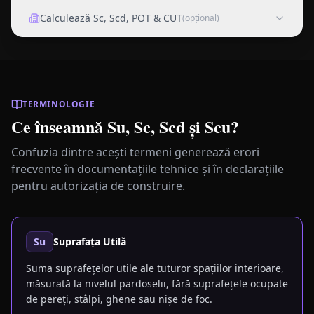
Balcon
Calculează Sc, Scd, POT & CUT
2.63
m²
3.50
×
1.50
m
×
0.50
(opțional)
TERMINOLOGIE
Ce înseamnă Su, Sc, Scd și Scu?
Confuzia dintre acești termeni generează erori
frecvente în documentațiile tehnice și în declarațiile
pentru autorizația de construire.
Su
Suprafața Utilă
Suma suprafețelor utile ale tuturor spațiilor interioare,
măsurată la nivelul pardoselii, fără suprafețele ocupate
de pereți, stâlpi, ghene sau nișe de foc.