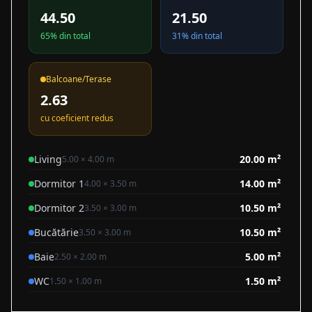
44.50
21.50
65
% din total
31
% din total
Balcoane/Terase
2.63
cu coeficient redus
Living
20.00
m²
5.00
×
4.00
m
Dormitor 1
14.00
m²
4.00
×
3.50
m
Dormitor 2
10.50
m²
3.50
×
3.00
m
Bucătărie
10.50
m²
3.50
×
3.00
m
Baie
5.00
m²
2.50
×
2.00
m
WC
1.50
m²
1.50
×
1.00
m
Hol
4.50
m²
3.00
×
1.50
m