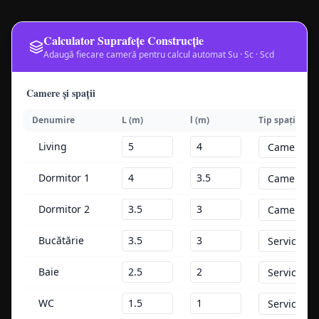
Calculator Suprafețe Construcție
Adaugă fiecare cameră pentru calcul automat Su · Sc · Scd
Camere și spații
Denumire
L (m)
l (m)
Tip spațiu