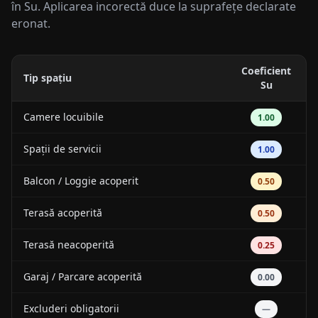
în Su. Aplicarea incorectă duce la suprafețe declarate
eronat.
Coeficient
Tip spațiu
Su
Camere locuibile
1.00
Spații de servicii
1.00
Balcon / Loggie acoperit
0.50
Terasă acoperită
0.50
Terasă neacoperită
0.25
Garaj / Parcare acoperită
0.00
Excluderi obligatorii
—