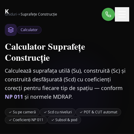
K
Ghiduri
Suprafețe Construcție
Calculator
Calculator Suprafețe
Construcție
Calculează suprafața utilă (Su), construită (Sc) și
construită desfășurată (Scd) cu coeficienți
corecți pentru fiecare tip de spațiu — conform
NP 011
și normele MDRAP.
✓
Su pe cameră
✓
Scd cu niveluri
✓
POT & CUT automat
✓
Coeficienți NP 011
✓
Subsol & pod