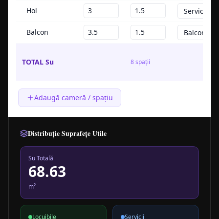
TOTAL Su
8
spații
Adaugă cameră / spațiu
Distribuție Suprafețe Utile
Su Totală
68.63
m²
Locuibile
Servicii