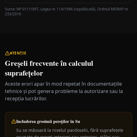
Surse: NP 011/1997, Legea nr. 114/1996 (republicată), Ordinul MDRAP nr.
233/2016
ATENȚIE
Greșeli frecvente în calculul
suprafețelor
Aceste erori apar în mod repetat în documentațiile
tehnice și pot genera probleme la autorizare sau la
recepția lucrărilor.
Includerea grosimii pereților în Su
Su se măsoară la nivelul pardoselii, fără suprafețele
ocupate de pereți interiori sau exteriori, stâlpi sau