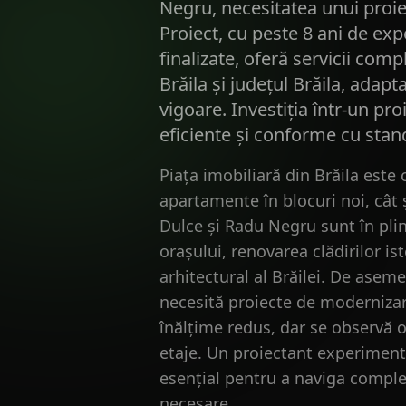
Negru, necesitatea unui proiec
Proiect, cu peste 8 ani de exp
finalizate, oferă servicii comp
Brăila și județul Brăila, adapta
vigoare. Investiția într-un pro
eficiente și conforme cu stan
Piața imobiliară din Brăila este
apartamente în blocuri noi, cât ș
Dulce și Radu Negru sunt în plină
orașului, renovarea clădirilor is
arhitectural al Brăilei. De aseme
necesită proiecte de modernizar
înălțime redus, dar se observă 
etaje. Un proiectant experimentat
esențial pentru a naviga complexi
necesare.