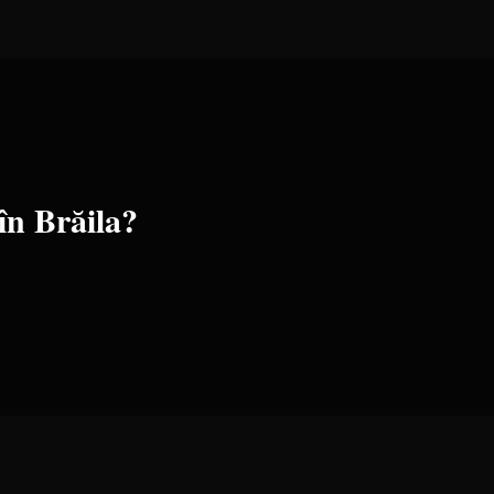
 în
Brăila
?