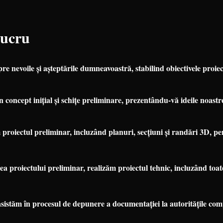
Lucru
re nevoile și așteptările dumneavoastră, stabilind obiectivele proiec
 concept inițial și schițe preliminare, prezentându-vă ideile noas
roiectul preliminar, incluzând planuri, secțiuni și randări 3D, pen
 proiectului preliminar, realizăm proiectul tehnic, incluzând toate
stăm în procesul de depunere a documentației la autoritățile comp