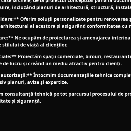
 case la cheie, de la proiectul conceptual până la docu
ire, incluzând planuri de arhitectură, structură, instalaț
idare:** Oferim soluții personalizate pentru renovarea ș
l arhitectural al acestora și asigurând conformitatea cu
are:** Ne ocupăm de proiectarea și amenajarea interioar
stilului de viață al clienților.
ale:** Proiectăm spații comerciale, birouri, restaurante ș
 de lucru și creând un mediu atractiv pentru clienți.
autorizații:** Întocmim documentațiile tehnice comple
siv planuri, avize și expertize.
 consultanță tehnică pe tot parcursul procesului de pro
tate și siguranță.