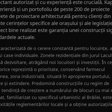
tant autorizat și cu experiență este crucială. Ka
eriență și un portofoliu de peste 200 de proiecte
lete de proiectare arhitecturală pentru clienți din
te cerințelor specifice ale orașului și ale legislație
iect bine realizat este garanția unei construcții si
dardele actuale.
 caracterizată de o cerere constantă pentru locuințe, 
i case individuale. Zonele rezidențiale din jurul Lacul
 dezvoltare, atrăgând noi locuitori și investiții. În c
torice reprezintă o prioritate, conservând farmecul
nea, zona industrială, situată în apropierea portului,
e și extindere. Predomină construcțiile cu regim de
o tendință de creștere a numărului de blocuri cu mai
, familiarizat cu specificul urbanistic al Brăilei, este
tățile reglementărilor locale și a obține autorizațiil