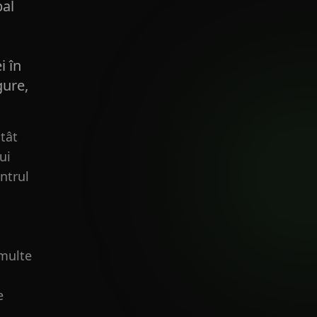
pal
i în
gure,
atât
ui
entrul
 multe
e