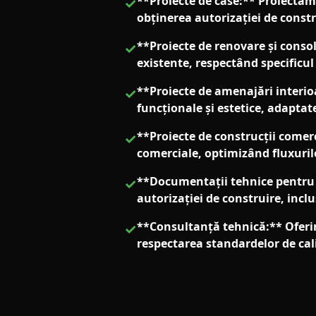
**Proiecte de case:** Proiectăm
✓
obținerea autorizației de constru
**Proiecte de renovare și consol
✓
existente, respectând specificu
**Proiecte de amenajări interio
✓
funcționale și estetice, adaptate 
**Proiecte de construcții comerci
✓
comerciale, optimizând fluxurile
**Documentații tehnice pentru 
✓
autorizației de construire, inclu
**Consultanță tehnică:** Oferim
✓
respectarea standardelor de cali