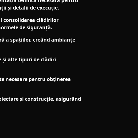
mentația tehnică necesară pentru
ii și detalii de execuție.
i consolidarea clădirilor
 normele de siguranță.
ă a spațiilor, creând ambianțe
i alte tipuri de clădiri
te necesare pentru obținerea
iectare și construcție, asigurând