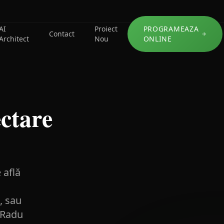
AI
Proiect
PROGRAMEAZA
Contact
Architect
Nou
ONLINE
ectare
 află
, sau
 Radu