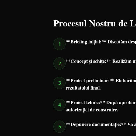
Procesul Nostru de 
**Briefing inițial:** Discutăm desp
1
**Concept și schițe:** Realizăm un
2
**Proiect preliminar:** Elaborăm p
3
rezultatului final.
**Proiect tehnic:** După aprobarea
4
autorizației de construire.
**Depunere documentație:** Vă asi
5