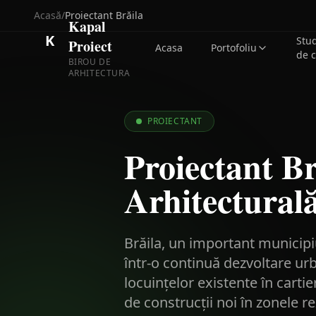
Acasă
/
Proiectant
Brăila
Kapal
K
Stu
Proiect
Acasa
Portofoliu
de 
BIROU DE
ARHITECTURA
PROIECTANT
Proiectant Br
Arhitecturală
Brăila, un important municipiu
într-o continuă dezvoltare ur
locuințelor existente în cart
de construcții noi în zonele 