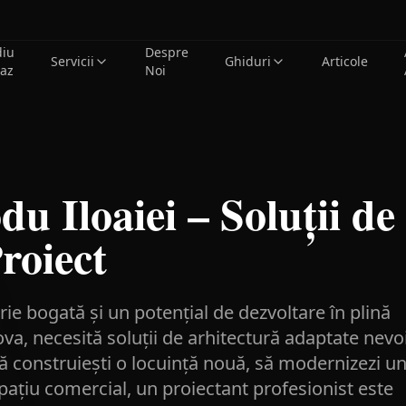
diu
Despre
Servicii
Ghiduri
Articole
caz
Noi
du Iloaiei – Soluții d
roiect
orie bogată și un potențial de dezvoltare în plină
a, necesită soluții de arhitectură adaptate nevo
 să construiești o locuință nouă, să modernizezi u
pațiu comercial, un proiectant profesionist este