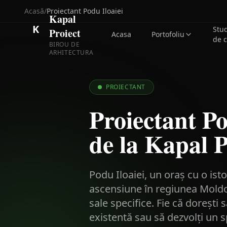
Acasă
/
Proiectant
Podu Iloaiei
Kapal
K
Stu
Proiect
Acasa
Portofoliu
de 
BIROU DE
ARHITECTURA
PROIECTANT
Proiectant Po
de la Kapal P
Podu Iloaiei, un oraș cu o ist
ascensiune în regiunea Moldov
sale specifice. Fie că dorești
existentă sau să dezvolți un s