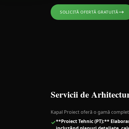
SOLICITĂ OFERTĂ GRATUITĂ
Servicii de Arhitectu
Kapal Proiect oferă o gamă completă 
**Proiect Tehnic (PT):** Elabor
✓
incluzând planuri detaliate, calc