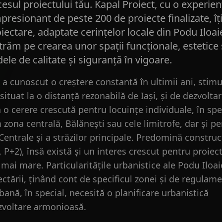
esul proiectului tău. Kapal Proiect, cu o experien
mpresionant de peste 200 de proiecte finalizate, îț
iectare, adaptate cerințelor locale din Podu Iloaie
trăm pe crearea unor spații funcționale, estetice 
le de calitate și siguranță în vigoare.
i a cunoscut o creștere constantă în ultimii ani, stimu
 situat la o distanță rezonabilă de Iași, și de dezvolta
ă o cerere crescută pentru locuințe individuale, în spe
 zona centrală, Bălănești sau cele limitrofe, dar și p
Centrale și a străzilor principale. Predomină construcț
 P+2), însă există și un interes crescut pentru proiec
ai mare. Particularitățile urbanistice ale Podu Iloai
tării, ținând cont de specificul zonei și de regulam
ană, în special, necesită o planificare urbanistică
zvoltare armonioasă.