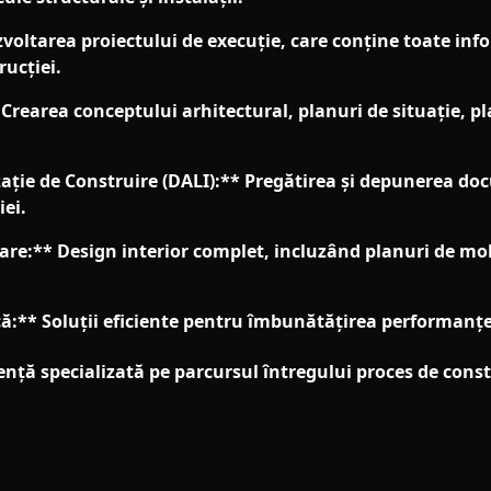
zvoltarea proiectului de execuție, care conține toate inf
ucției.
 Crearea conceptului arhitectural, planuri de situație, pl
ție de Construire (DALI):** Pregătirea și depunerea do
iei.
re:** Design interior complet, incluzând planuri de mobil
ă:** Soluții eficiente pentru îmbunătățirea performanței 
nță specializată pe parcursul întregului proces de constr