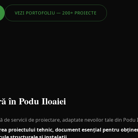
VEZI PORTOFOLIU — 200+ PROIECTE
ră în
Podu Iloaiei
de servicii de proiectare, adaptate nevoilor tale din Podu I
area proiectului tehnic, document esențial pentru obținer
ule structurale și instalații.