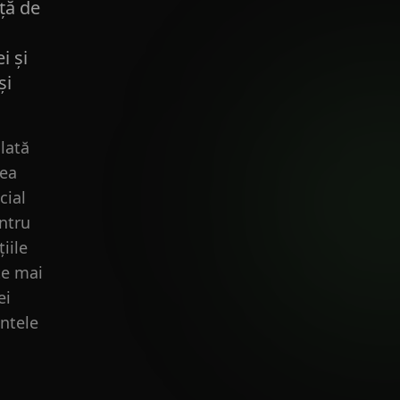
ță de
i
i și
și
lată
rea
cial
entru
iile
te mai
ei
entele