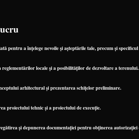
Lucru
iată pentru a înțelege nevoile și așteptările tale, precum și specificul
reglementărilor locale și a posibilităților de dezvoltare a terenului.
ceptului arhitectural și prezentarea schițelor preliminare.
a proiectului tehnic și a proiectului de execuție.
gătirea și depunerea documentației pentru obținerea autorizației 