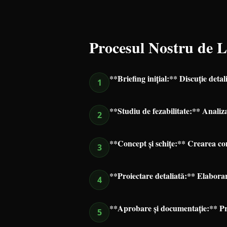
Procesul Nostru de 
**Briefing inițial:** Discuție detal
1
**Studiu de fezabilitate:** Analiza 
2
**Concept și schițe:** Crearea con
3
**Proiectare detaliată:** Elaborare
4
**Aprobare și documentație:** Pre
5