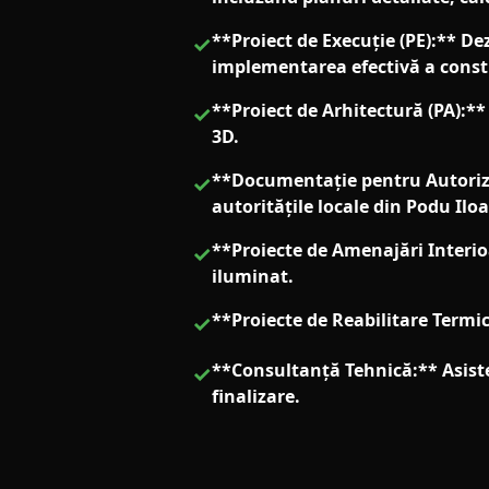
**Proiect de Execuție (PE):** De
✓
implementarea efectivă a constr
**Proiect de Arhitectură (PA):**
✓
3D.
**Documentație pentru Autoriza
✓
autoritățile locale din Podu Iloa
**Proiecte de Amenajări Interioa
✓
iluminat.
**Proiecte de Reabilitare Termic
✓
**Consultanță Tehnică:** Asiste
✓
finalizare.