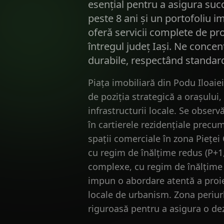
esențial pentru a asigura succ
peste 8 ani și un portofoliu i
oferă servicii complete de pro
întregul județ Iași. Ne concen
durabile, respectând standarde
Piața imobiliară din Podu Iloaie
de poziția strategică a orașului,
infrastructurii locale. Se observ
în cartierele rezidențiale precum
spații comerciale în zona Pieței 
cu regim de înălțime redus (P+1,
complexe, cu regim de înălțime m
impun o abordare atentă a proiec
locale de urbanism. Zona periurb
riguroasă pentru a asigura o de