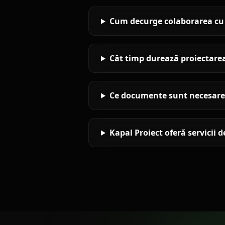
Cum decurge colaborarea cu K
Cât timp durează proiectarea
Ce documente sunt necesare p
Kapal Proiect oferă servicii 