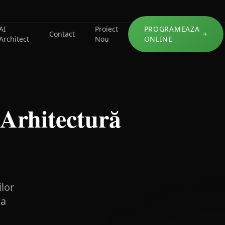
AI
Proiect
PROGRAMEAZA
Contact
Architect
Nou
ONLINE
e Arhitectură
ilor
na