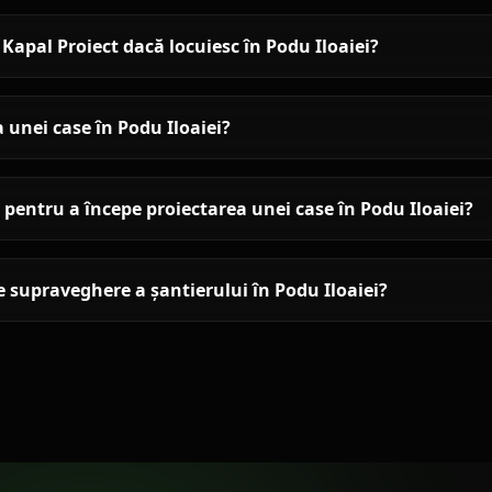
apal Proiect dacă locuiesc în Podu Iloaiei?
 unei case în Podu Iloaiei?
entru a începe proiectarea unei case în Podu Iloaiei?
de supraveghere a șantierului în Podu Iloaiei?