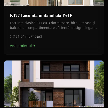
K177 Locuinta unifamiliala P+1E
Locuință clasică P+1 cu 3 dormitoare, birou, terasă și
balcoane, compartimentare eficientă, design elegant
și spații luminoase pentru familie modernă.
131.54
mp
5
3
Vezi proiectul