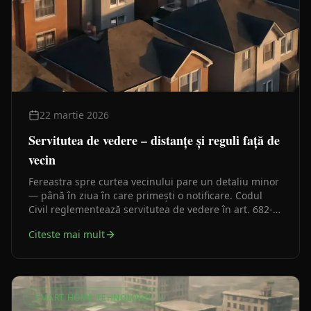
22 martie 2026
Servitutea de vedere – distanțe și reguli față de
vecin
Fereastra spre curtea vecinului pare un detaliu minor
— până în ziua în care primești o notificare. Codul
Civil reglementează servitutea de vedere în art. 682-
686, dar distanțele concrete vin din practica judiciară
Citeste mai mult
și din regulamentele locale de urbanism.
SMART HOME TEHNOLOGII