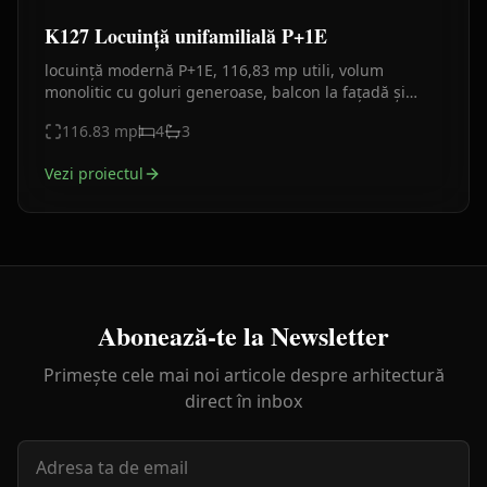
K127 Locuință unifamilială P+1E
locuință modernă P+1E, 116,83 mp utili, volum
monolitic cu goluri generoase, balcon la fațadă și
terasă în spate. Plan funcțional clar, finisaje actuale.
116.83
mp
4
3
Vezi proiectul
Abonează-te la Newsletter
Primește cele mai noi articole despre arhitectură
direct în inbox