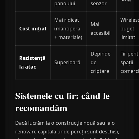
panoului
senzor
Mai ridicat
Wireless
Mai
Cost inițial
(manoperă
buget
accesibil
+ materiale)
limitat
Depinde
Fir pent
Rezistență
Superioară
de
spații
la atac
criptare
comerci
Sistemele cu fir: când le
recomandăm
Dacă lucrăm la o construcție nouă sau la o
renovare capitală unde pereții sunt deschisi,