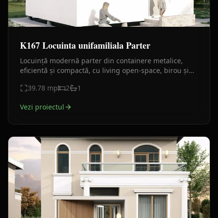
K167 Locuinta unifamiliala Parter
Locuință modernă parter din containere metalice,
eficientă și compactă, cu living open-space, birou și
finisaje contemporane.
39.78
mp
2
1
Vezi proiectul