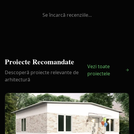
Se încarcă recenziile...
Proiecte Recomandate
Vezi toate
Descoperă proiecte relevante de
proiectele
arhitectură