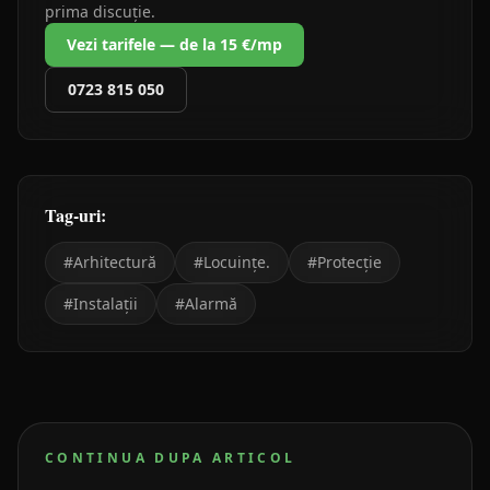
prima discuție.
Vezi tarifele — de la 15 €/mp
0723 815 050
Tag-uri:
#
Arhitectură
#
Locuințe.
#
Protecție
#
Instalații
#
Alarmă
CONTINUA DUPA ARTICOL