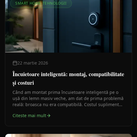
SMART HOME TEHNOLOGII
22 martie 2026
Încuietoare inteligentă: montaj, compatibilitate
și costuri
Când am montat prima încuietoare inteligentă pe o
ușă din lemn masiv veche, am dat de prima problemă
reală: broasca nu era compatibilă. Costul suplimentar
— broască nouă plus manoperă — a urcat cu 150 de
Citeste mai mult
euro față de bugetul inițial. Iată ce trebuie să știi
înainte să cumperi.