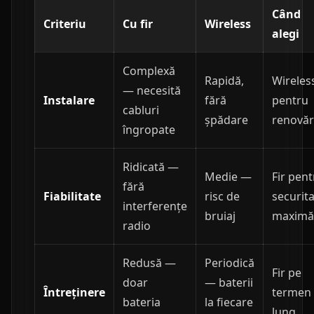
Când
Criteriu
Cu fir
Wireless
alegi
Complexă
Rapidă,
Wireles
— necesită
Instalare
fără
pentru
cabluri
șpădare
renovăr
îngropate
Ridicată —
Medie —
Fir pent
fără
Fiabilitate
risc de
securit
interferențe
bruiaj
maximă
radio
Redusă —
Periodică
Fir pe
doar
— baterii
Întreținere
termen
bateria
la fiecare
lung