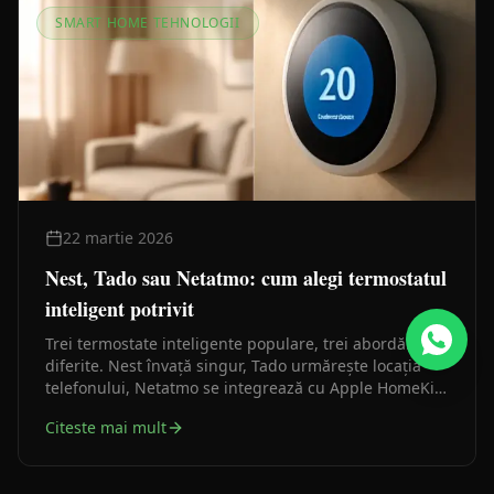
SMART HOME TEHNOLOGII
22 martie 2026
Nest, Tado sau Netatmo: cum alegi termostatul
inteligent potrivit
Trei termostate inteligente populare, trei abordări
diferite. Nest învață singur, Tado urmărește locația
telefonului, Netatmo se integrează cu Apple HomeKit.
Diferențele contează la montaj, la buget și la tipul
Citeste mai mult
instalației existente.