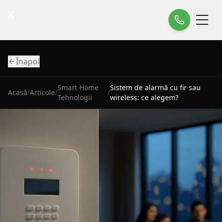
K
Înapoi
Smart Home
Sistem de alarmă cu fir sau
Acasă
/
Articole
/
/
Tehnologii
wireless: ce alegem?