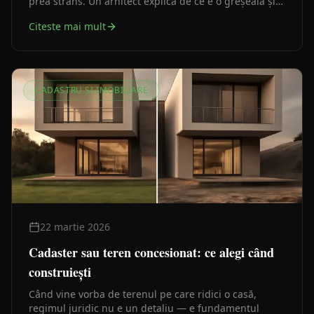
prea strâns. Un arhitect explică de ce e o greșeală și
cum se dimensionează corect fiecare.
Citeste mai mult
CADASTRU ȘI IMOBILIARE
22 martie 2026
Cadaster sau teren concesionat: ce alegi când
construiești
Când vine vorba de terenul pe care ridici o casă,
regimul juridic nu e un detaliu — e fundamentul