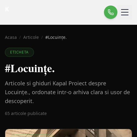
K
Acasa
/
Articole
/
#
Locuințe.
ETICHETA
#
Locuințe.
Articole si ghiduri Kapal Proiect despre
Locuințe., ordonate intr-o arhiva clara si usor de
descoperit.
65
articole publicate