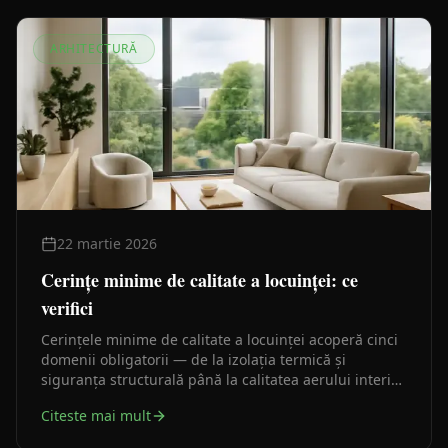
ARHITECTURĂ
22 martie 2026
Cerințe minime de calitate a locuinței: ce
verifici
Cerințele minime de calitate a locuinței acoperă cinci
domenii obligatorii — de la izolația termică și
siguranța structurală până la calitatea aerului interior,
izolația fonică și accesibilitate. Iată ce înseamnă
Citeste mai mult
fiecare în practică.