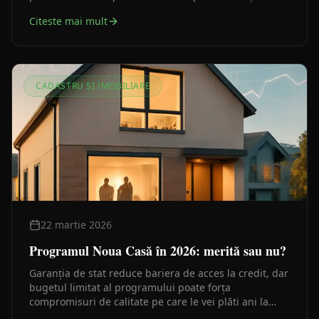
factori pe care îi poți verifica chiar tu înainte de prima
Citeste mai mult
discuție cu arhitectul.
CADASTRU ȘI IMOBILIARE
22 martie 2026
Programul Noua Casă în 2026: merită sau nu?
Garanția de stat reduce bariera de acces la credit, dar
bugetul limitat al programului poate forța
compromisuri de calitate pe care le vei plăti ani la
rând. Iată ce să cântărești înainte să semnezi.