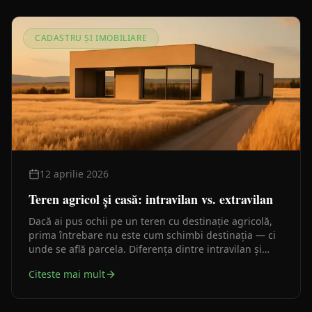
CADASTRU ȘI IMOBILIARE
12 aprilie 2026
Teren agricol și casă: intravilan vs. extravilan
Dacă ai pus ochii pe un teren cu destinație agricolă,
prima întrebare nu este cum schimbi destinația — ci
unde se află parcela. Diferența dintre intravilan și
extravilan schimbă complet ce poți face și în ce
Citeste mai mult
ordine.