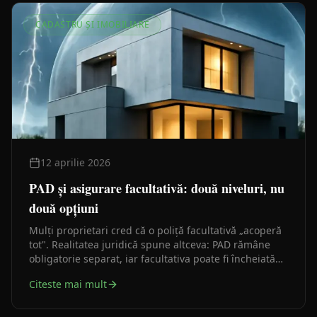
CADASTRU ȘI IMOBILIARE
12 aprilie 2026
PAD și asigurare facultativă: două niveluri, nu
două opțiuni
Mulți proprietari cred că o poliță facultativă „acoperă
tot". Realitatea juridică spune altceva: PAD rămâne
obligatorie separat, iar facultativa poate fi încheiată
doar dacă PAD există deja.
Citeste mai mult