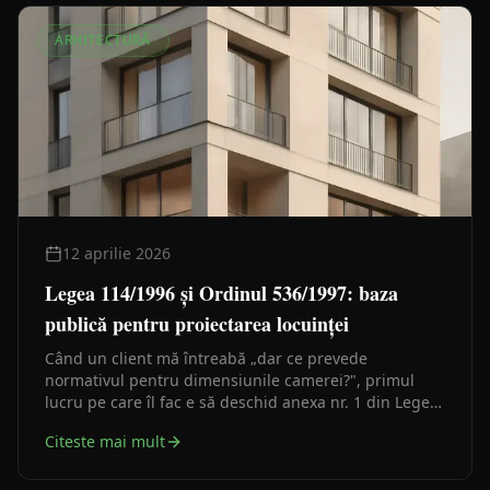
ARHITECTURĂ
12 aprilie 2026
Legea 114/1996 și Ordinul 536/1997: baza
publică pentru proiectarea locuinței
Când un client mă întreabă „dar ce prevede
normativul pentru dimensiunile camerei?", primul
lucru pe care îl fac e să deschid anexa nr. 1 din Legea
nr. 114/1996 — nu un acronim izolat. Iată de ce și cum
Citeste mai mult
se folosesc sursele publice verificabile.