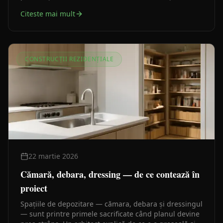
asupra bugetului, structurii și confortului pe termen
Citeste mai mult
lung.
CONSTRUCȚII REZIDENȚIALE
22 martie 2026
Cămară, debara, dressing — de ce contează în
proiect
Spațiile de depozitare — cămara, debara și dressingul
— sunt printre primele sacrificate când planul devine