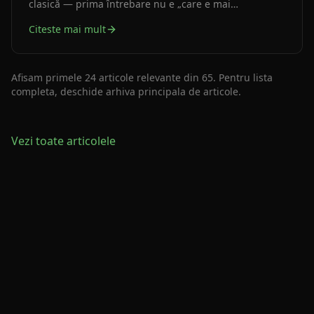
clasică — prima întrebare nu e „care e mai
frumoasă?", ci „care se potrivește cu terenul, bugetul
Citeste mai mult
și modul în care vei locui acolo?"
Afisam primele
24
articole relevante din
65
. Pentru lista
completa, deschide arhiva principala de articole.
Vezi toate articolele