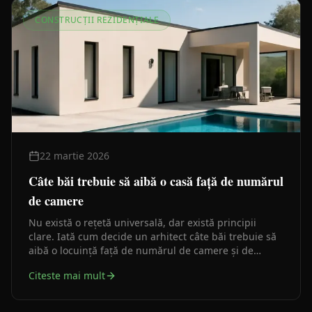
CONSTRUCȚII REZIDENȚIALE
22 martie 2026
Câte băi trebuie să aibă o casă față de numărul
de camere
Nu există o rețetă universală, dar există principii
clare. Iată cum decide un arhitect câte băi trebuie să
aibă o locuință față de numărul de camere și de
ocupanți.
Citeste mai mult