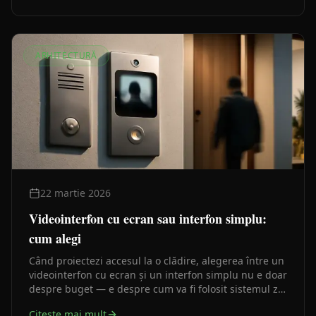
ARHITECTURĂ
22 martie 2026
Videointerfon cu ecran sau interfon simplu:
cum alegi
Când proiectezi accesul la o clădire, alegerea între un
videointerfon cu ecran și un interfon simplu nu e doar
despre buget — e despre cum va fi folosit sistemul zi
de zi și ce infrastructură de cablare există deja.
Citeste mai mult