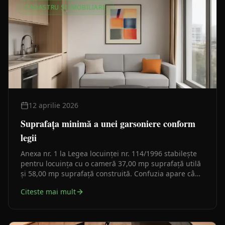
CADASTRU ȘI IMOBILIARE
12 aprilie 2026
Suprafața minimă a unei garsoniere conform
legii
Anexa nr. 1 la Legea locuinței nr. 114/1996 stabilește
pentru locuința cu o cameră 37,00 mp suprafață utilă
și 58,00 mp suprafață construită. Confuzia apare când
cele două valori sunt amestecate în anunțuri sau
Citeste mai mult
proiecte.