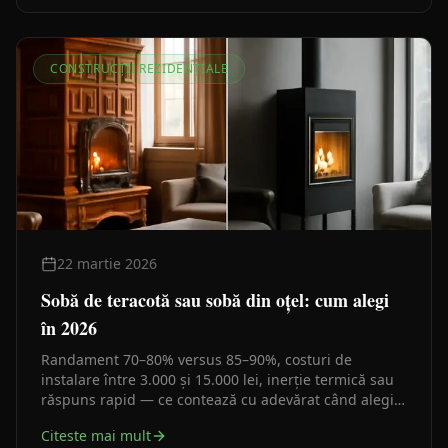
CONSTRUCȚII REZIDENȚIALE
22 martie 2026
Sobă de teracotă sau sobă din oțel: cum alegi
în 2026
Randament 70–80% versus 85–90%, costuri de
instalare între 3.000 și 15.000 lei, inerție termică sau
răspuns rapid — ce contează cu adevărat când alegi
între o sobă de teracotă și una modernă din oțel.
Citeste mai mult