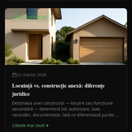
DREPT IMOBILIAR
22 martie 2026
Locuință vs. construcție anexă: diferențe
juridice
Destinația unei construcții — locuire sau funcțiune
secundară — determină tot: autorizare, taxe,
racordări, documentație. Iată ce diferențiază juridic o
locuință de o construcție anexă.
Citeste mai mult