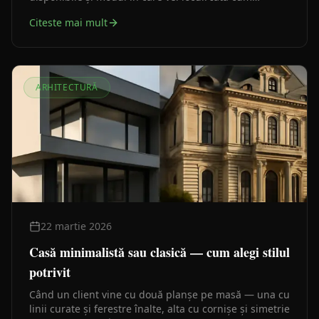
cântărești opțiunile înainte să blochezi decizia în
Citeste mai mult
proiect.
ARHITECTURĂ
22 martie 2026
Casă minimalistă sau clasică — cum alegi stilul
potrivit
Când un client vine cu două planșe pe masă — una cu
linii curate și ferestre înalte, alta cu cornișe și simetrie