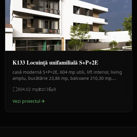
K133 Locuință unifamilială S+P+2E
casă modernă S+P+2E, 604 mp utili, lift interior, living
amplu, bucătărie 23,86 mp, balcoane 210,30 mp,
garaj și spații tehnice. Fațadă din lemn, gri antracit.
604.02
mp
13
8
Vezi proiectul