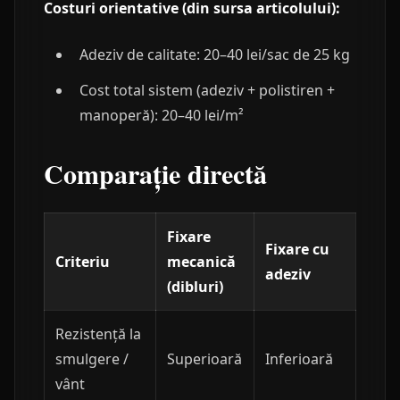
Costuri orientative (din sursa articolului):
Adeziv de calitate: 20–40 lei/sac de 25 kg
Cost total sistem (adeziv + polistiren +
manoperă): 20–40 lei/m²
Comparație directă
Fixare
Fixare cu
Criteriu
mecanică
adeziv
(dibluri)
Rezistență la
smulgere /
Superioară
Inferioară
vânt