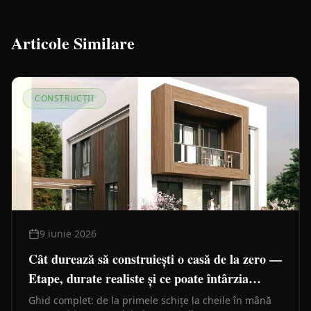
Articole Similare
CONSTRUCȚII
9 iunie 2026
Cât durează să construiești o casă de la zero —
Etape, durate realiste și ce poate întârzia
lucrările
Ghid complet: de la primele schițe la cheile în mână