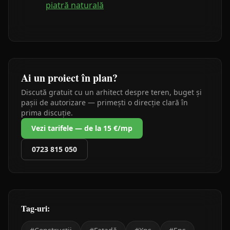
piatră naturală
Ai un proiect în plan?
Discută gratuit cu un arhitect despre teren, buget și
pașii de autorizare — primești o direcție clară în
prima discuție.
Vezi tarifele — de la 15 €/mp
0723 815 050
Tag-uri: