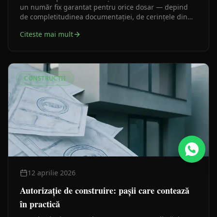
un număr fix garantat pentru orice dosar — depind
de completitudinea documentației, de cerințele din
certificatul de urbanism și de avizele necesare. Iată ce
Citeste mai mult
prevede legea și ce le prelungește în practică.
CONSTRUCȚII
12 aprilie 2026
Autorizație de construire: pașii care contează
în practică