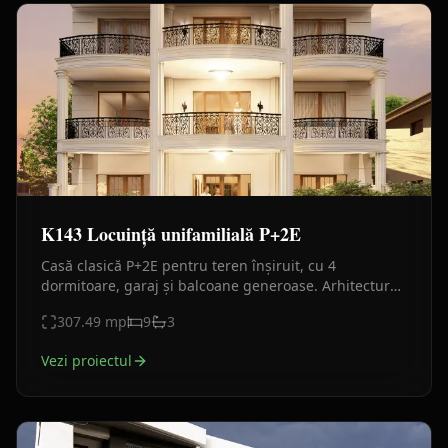
K143 Locuință unifamilială P+2E
Casă clasică P+2E pentru teren înșiruit, cu 4
dormitoare, garaj și balcoane generoase. Arhitectură
elegantă și compartimentare eficientă.
307.49
mp
9
3
Vezi proiectul