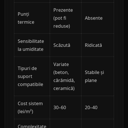
Prezente
Punți
(pot fi
Absente
termice
reduse)
Sensibilitate
Scăzută
Ridicată
la umiditate
Variate
Tipuri de
(beton,
Stabile și
suport
cărămidă,
plane
compatibile
ceramică)
Cost sistem
30–60
20–40
(lei/m²)
Complexitate