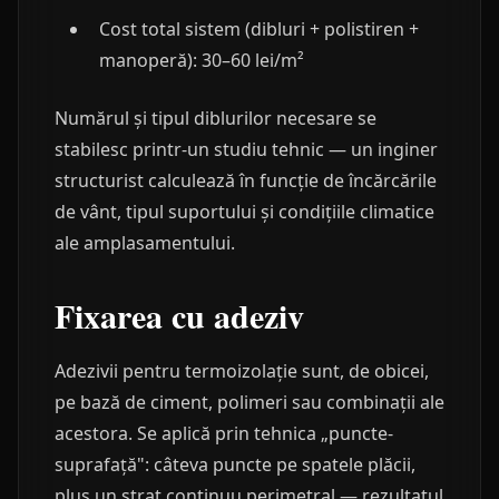
Cost total sistem (dibluri + polistiren +
manoperă): 30–60 lei/m²
Numărul și tipul diblurilor necesare se
stabilesc printr-un studiu tehnic — un inginer
structurist calculează în funcție de încărcările
de vânt, tipul suportului și condițiile climatice
ale amplasamentului.
Fixarea cu adeziv
Adezivii pentru termoizolație sunt, de obicei,
pe bază de ciment, polimeri sau combinații ale
acestora. Se aplică prin tehnica „puncte-
suprafață": câteva puncte pe spatele plăcii,
plus un strat continuu perimetral — rezultatul