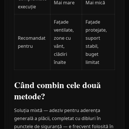
Mai mare
Mai mică
execuție
Fațade
Fațade
ventilate,
protejate,
Recomandat
zone cu
suport
pentru
vânt,
stabil,
clădiri
buget
înalte
limitat
Când combin cele două
metode?
Soluția mixtă — adeziv pentru aderența
generală a plăcii, completat cu dibluri în
punctele de siguranță — e frecvent folosită în