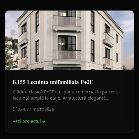
K155 Locuinta unifamiliala P+2E
Clădire clasică P+2E cu spațiu comercial la parter și
locuință amplă la etaje. Arhitectură elegantă,
balcoane vitrate și compartimentare eficientă.
324.77
mp
8
8
Vezi proiectul