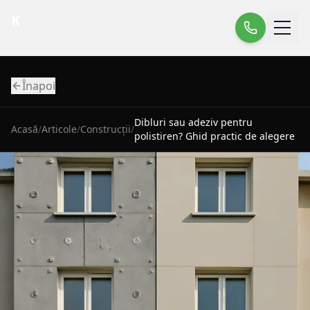
K
Înapoi
Dibluri sau adeziv pentru
Acasă
/
Articole
/
Construcții
/
polistiren? Ghid practic de alegere