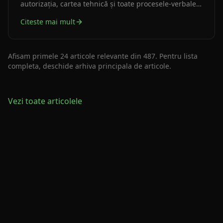
autorizația, cartea tehnică și toate procesele-verbale
— și că investitorul a semnat. Fără asta, clădirea nu
Citeste mai mult
poate fi folosită legal.
Afisam primele
24
articole relevante din
487
. Pentru lista
completa, deschide arhiva principala de articole.
Vezi toate articolele