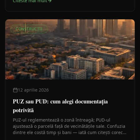
Citeste mai mult
CONSTRUCȚII
12 aprilie 2026
PUZ sau PUD: cum alegi documentația
potrivită
PUZ-ul reglementează o zonă întreagă; PUD-ul
ajustează o parcelă față de vecinătățile sale. Confuzia
dintre ele costă timp și bani — iată cum citești corect
certificatul de urbanism ca să știi de la început pe ce