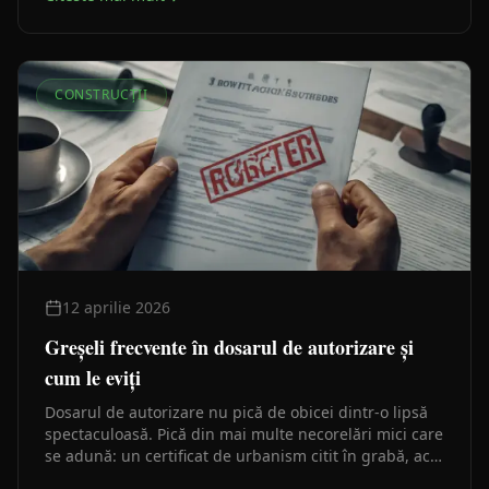
CONSTRUCȚII
12 aprilie 2026
Greșeli frecvente în dosarul de autorizare și
cum le eviți
Dosarul de autorizare nu pică de obicei dintr-o lipsă
spectaculoasă. Pică din mai multe necorelări mici care
se adună: un certificat de urbanism citit în grabă, acte
de proprietate care nu se leagă cu cadastrul, planșe