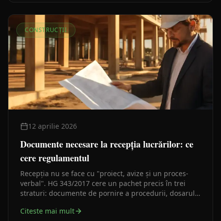
CONSTRUCȚII
12 aprilie 2026
Documente necesare la recepția lucrărilor: ce
cere regulamentul
Recepția nu se face cu "proiect, avize și un proces-
verbal". HG 343/2017 cere un pachet precis în trei
straturi: documente de pornire a procedurii, dosarul
tehnic as-built și piesele care intră în cartea tehnică.
Citeste mai mult
Dacă unul lipsește, recepția rămâne vulnerabilă.