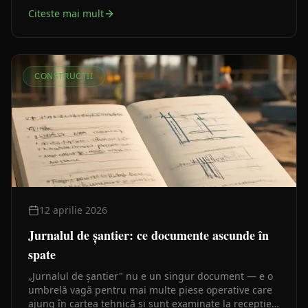
despre un set de înregistrări operative care susțin
Citeste mai mult
controlul execuției și intră, în final, în cartea tehnică a
construcției.
CONSTRUCȚII
12 aprilie 2026
Jurnalul de șantier: ce documente ascunde în
spate
„Jurnalul de șantier" nu e un singur document — e o
umbrelă vagă pentru mai multe piese operative care
ajung în cartea tehnică și sunt examinate la recepție.