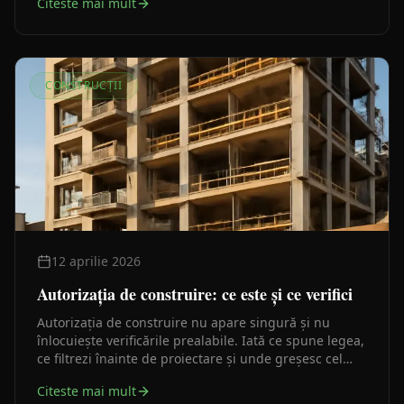
Citeste mai mult
la tipul lucrării.
CONSTRUCȚII
12 aprilie 2026
Autorizația de construire: ce este și ce verifici
Autorizația de construire nu apare singură și nu
înlocuiește verificările prealabile. Iată ce spune legea,
ce filtrezi înainte de proiectare și unde greșesc cel
mai des investitorii.
Citeste mai mult