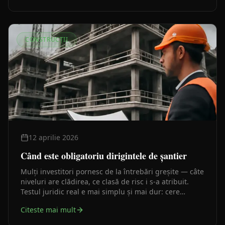
CONSTRUCȚII
12 aprilie 2026
Când este obligatoriu dirigintele de șantier
Mulți investitori pornesc de la întrebări greșite — câte
niveluri are clădirea, ce clasă de risc i s-a atribuit.
Testul juridic real e mai simplu și mai dur: cere
lucrarea autorizație de construire? Dacă da,
Citeste mai mult
dirigintele de șantier este obligatoriu prin lege.