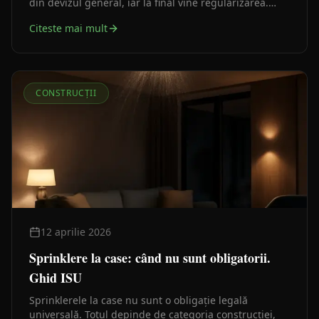
din devizul general, iar la final vine regularizarea.
Arh. Enghin Ismail explică cele trei obligații distincte
Citeste mai mult
pe care le confundă majoritatea investitorilor.
CONSTRUCȚII
12 aprilie 2026
Sprinklere la case: când nu sunt obligatorii.
Ghid ISU
Sprinklerele la case nu sunt o obligație legală
universală. Totul depinde de categoria construcției,