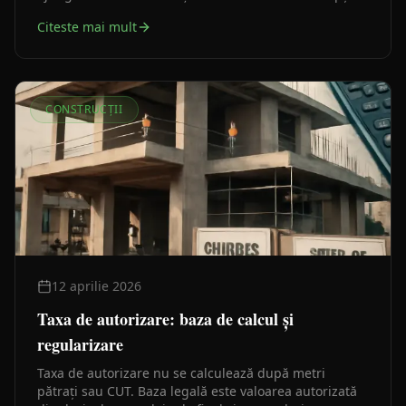
Dacă nu știi ce să ceri, riști să primești un dosar
Citeste mai mult
incomplet.
CONSTRUCȚII
12 aprilie 2026
Taxa de autorizare: baza de calcul și
regularizare
Taxa de autorizare nu se calculează după metri
pătrați sau CUT. Baza legală este valoarea autorizată