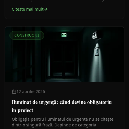
exacte supuse avizării. Iată cum verificați corect dacă
Citeste mai mult
imobilul dumneavoastră intră sub incidența acestei
proceduri.
CONSTRUCȚII
12 aprilie 2026
Iluminat de urgență: când devine obligatoriu
în proiect
Obligația pentru iluminatul de urgență nu se citește
dintr-o singură frază. Depinde de categoria