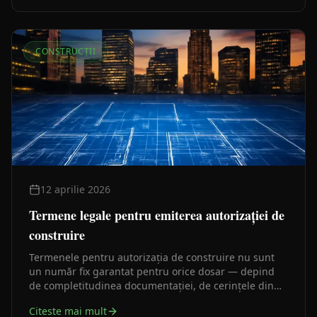
CONSTRUCȚII
12 aprilie 2026
Termene legale pentru emiterea autorizației de
construire
Termenele pentru autorizația de construire nu sunt
un număr fix garantat pentru orice dosar — depind
de completitudinea documentației, de cerințele din
certificatul de urbanism și de avizele necesare. Iată ce
Citeste mai mult
prevede legea și ce le prelungește în practică.