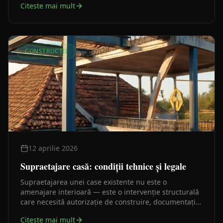
Citeste mai mult
drum mergi.
CONSTRUCȚII
12 aprilie 2026
Supraetajare casă: condiții tehnice și legale
Supraetajarea unei case existente nu este o
amenajare interioară — este o intervenție structurală
care necesită autorizație de construire, documentație
tehnică și, în cele mai multe cazuri, o verificare
Citeste mai mult
structurală serioasă. Iată traseul legal corect, pas cu