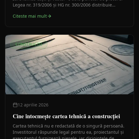
Legea nr. 319/2006 și HG nr. 300/2006 distribuie
răspunderea între angajator, beneficiar și
Citeste mai mult
coordonatorii SSM — și cer documente concrete
înainte ca prima lopată să intre în pământ.
CONSTRUCȚII
12 aprilie 2026
Cine întocmește cartea tehnică a construcției
Cartea tehnică nu e redactată de o singură persoană.
Investitorul răspunde legal pentru ea, proiectantul și
executantul furnizează piesele, iar dirigintele de