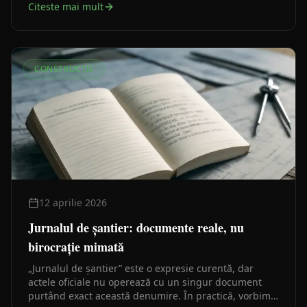
Citeste mai mult
pentru completarea ei.
CONSTRUCȚII
12 aprilie 2026
Jurnalul de șantier: documente reale, nu
birocrație mimată
„Jurnalul de șantier” este o expresie curentă, dar
actele oficiale nu operează cu un singur document
purtând exact această denumire. În practică, vorbim