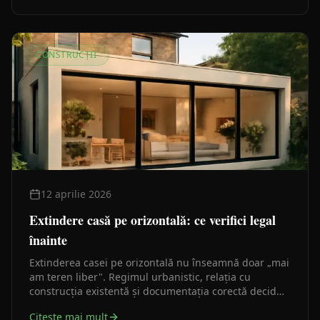
CONSTRUCȚII
12 aprilie 2026
Extindere casă pe orizontală: ce verifici legal
înainte
Extinderea casei pe orizontală nu înseamnă doar „mai
am teren liber". Regimul urbanistic, relația cu
construcția existentă și documentația corectă decid
dacă proiectul merge sau se blochează la autorizare.
Citeste mai mult