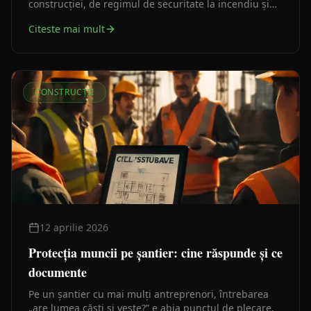
construcției, de regimul de securitate la incendiu și
de documentația tehnică. Iată cum se verifică corect.
Citeste mai mult
CONSTRUCȚII
12 aprilie 2026
Protecția muncii pe șantier: cine răspunde și ce
documente
Pe un șantier cu mai mulți antreprenori, întrebarea
„are lumea căști și veste?” e abia punctul de plecare.