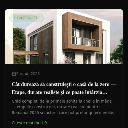
CONSTRUCȚII
9 iunie 2026
Cât durează să construiești o casă de la zero —
Etape, durate realiste și ce poate întârzia
lucrările
Ghid complet: de la primele schițe la cheile în mână
— etapele construcției, durate realiste pentru
România 2026 și factorii care pot prelungi termenele.
Citeste mai mult