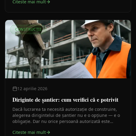
Citeste mai mult
care sar peste regimul urbanistic. Le-am văzut pe
toate.
CONSTRUCȚII
12 aprilie 2026
Diriginte de șantier: cum verifici că e potrivit
Dacă lucrarea ta necesită autorizație de construire,
alegerea dirigintelui de șantier nu e o opțiune — e o
obligație. Dar nu orice persoană autorizată este
potrivită pentru orice lucrare. Iată cum verifici corect,
Citeste mai mult
pas cu pas.