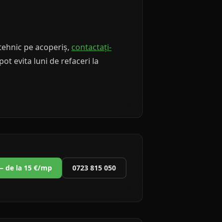
 tehnic pe acoperiș,
contactați-
t evita luni de refaceri la
 — de la 15 €/mp
0723 815 050