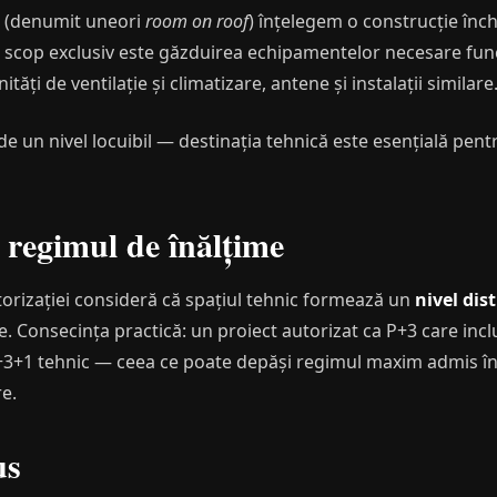
" (denumit uneori
room on roof
) înțelegem o construcție în
ărei scop exclusiv este găzduirea echipamentelor necesare func
ăți de ventilație și climatizare, antene și instalații similare
 un nivel locuibil — destinația tehnică este esențială pen
 regimul de înălțime
orizației consideră că spațiul tehnic formează un
nivel dis
e. Consecința practică: un proiect autorizat ca P+3 care inc
P+3+1 tehnic — ceea ce poate depăși regimul maxim admis în
re.
us