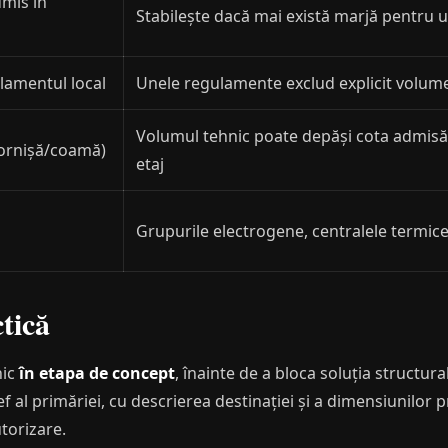
mis în
Stabilește dacă mai există marjă pentru
ulamentul local
Unele regulamente exclud explicit volumel
Volumul tehnic poate depăși cota admisă
cornișă/coamă)
etaj
Grupurile electrogene, centralele termice 
tică
nic
în etapa de concept
, înainte de a bloca soluția structura
f al primăriei, cu descrierea destinației și a dimensiunilor
torizare.