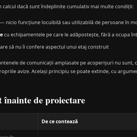
n calcul dacă sunt îndeplinite cumulativ mai multe condiții:
— nicio funcțiune locuibilă sau utilizabilă de persoane în 
le
cu echipamentele pe care le adăpostește, fără a ocupa înt
are să nu îi confere aspectul unui etaj construit
antenele de comunicații amplasate pe acoperișuri nu sunt, de
priile avize. Același principiu se poate extinde, cu argumen
t înainte de proiectare
De ce contează