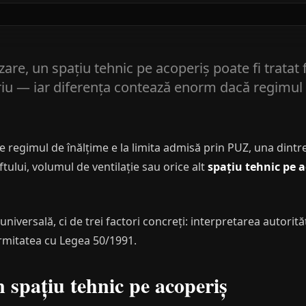
re, un spațiu tehnic pe acoperiș poate fi tratat f
iu — iar diferența contează enorm dacă regimul d
 regimul de înălțime e la limita admisă prin PUZ, una dintre 
ftului, volumul de ventilație sau orice alt
spațiu tehnic pe a
iversală, ci de trei factori concreți: interpretarea autorităț
ormitatea cu Legea 50/1991.
n spațiu tehnic pe acoperiș