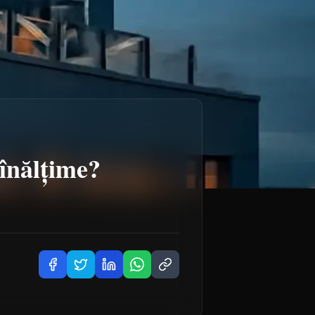
 înălțime?