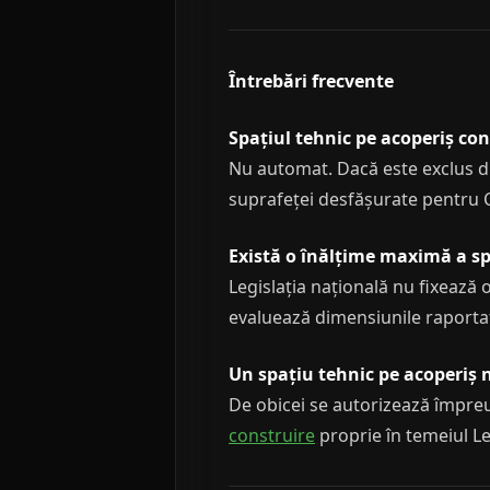
Întrebări frecvente
Spațiul tehnic pe acoperiș con
Nu automat. Dacă este exclus din
suprafeței desfășurate pentru CU
Există o înălțime maximă a spa
Legislația națională nu fixează 
evaluează dimensiunile raportat 
Un spațiu tehnic pe acoperiș 
De obicei se autorizează împreu
construire
proprie în temeiul Le