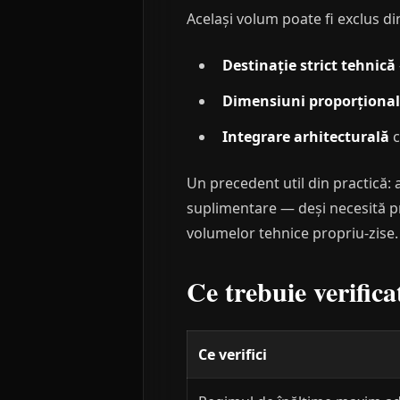
Același volum poate fi exclus di
Destinație strict tehnică
Dimensiuni proporționa
Integrare arhitecturală
c
Un precedent util din practică: 
suplimentare — deși necesită pro
volumelor tehnice propriu-zise.
Ce trebuie verifica
Ce verifici