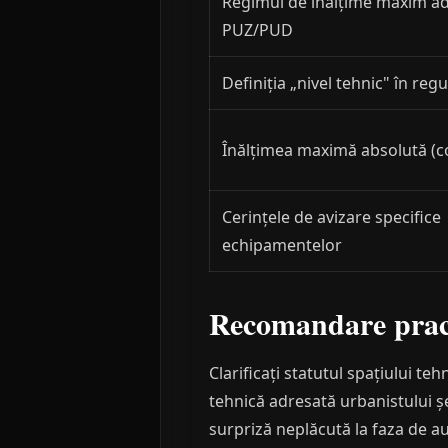
Regimul de înălțime maxim ad
PUZ/PUD
Definiția „nivel tehnic" în reg
Înălțimea maximă absolută (
Cerințele de avizare specifice
echipamentelor
Recomandare prac
Clarificați statutul spațiului teh
tehnică adresată urbanistului șe
surpriză neplăcută la faza de au