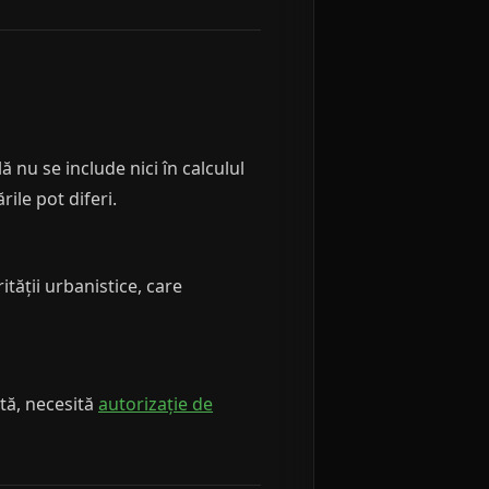
nu se include nici în calculul
ile pot diferi.
tății urbanistice, care
tă, necesită
autorizație de