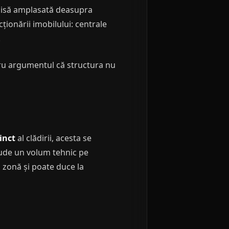
chisă amplasată deasupra
ționării imobilului: centrale
.
tru argumentul că structura nu
tinct
al clădirii, acesta se
lude un volum tehnic pe
 zonă și poate duce la