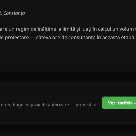
t, Constanța
e un regim de înălțime la limită și luați în calcul un volum
de proiectare — câteva ore de consultanță în această etapă po
Vezi tarifele
teren, buget și pașii de autorizare — primești o