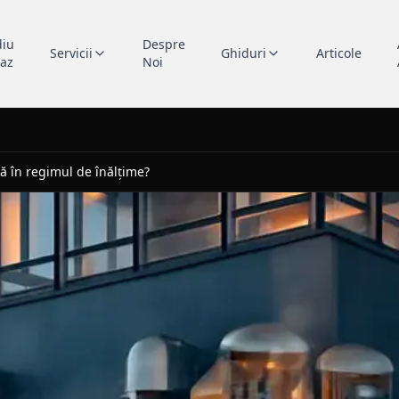
diu
Despre
Servicii
Ghiduri
Articole
caz
Noi
ră în regimul de înălțime?