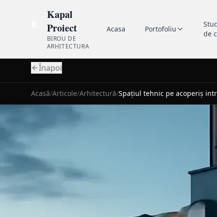
Kapal
K
Stu
Proiect
Acasa
Portofoliu
de 
BIROU DE
ARHITECTURA
Înapoi
Acasă
/
Articole
/
Arhitectură
/
Spațiul tehnic pe acoperiș int