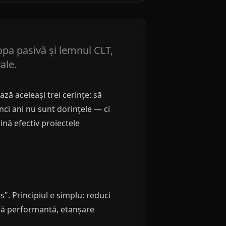
opa pasivă și lemnul CLT,
ale.
ză aceleași trei cerințe: să
nci ani nu sunt dorințele — ci
ină efectiv proiectele
". Principiul e simplu: reduci
mică performantă, etanșare