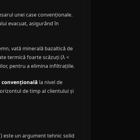
sarul unei case convenționale.
lui evacuat, asigurând în
emn, vată minerală bazaltică de
te termică foarte scăzuți (λ <
, pentru a elimina infiltrațiile.
ă convențională
la nivel de
izontul de timp al clientului și
LT) este un argument tehnic solid