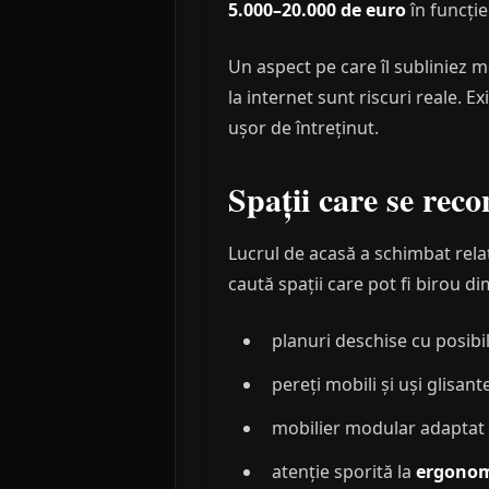
5.000–20.000 de euro
în funcție
Un aspect pe care îl subliniez m
la internet sunt riscuri reale. 
ușor de întreținut.
Spații care se rec
Lucrul de acasă a schimbat rela
caută spații care pot fi birou d
planuri deschise cu posibi
pereți mobili și uși glisan
mobilier modular adaptat a
atenție sporită la
ergonomi