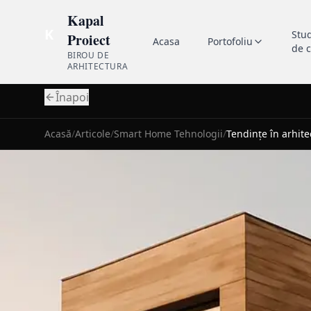
Kapal
K
Stu
Proiect
Acasa
Portofoliu
de 
BIROU DE
ARHITECTURA
Înapoi
Acasă
/
Articole
/
Smart Home Tehnologii
/
Tendințe în arhite