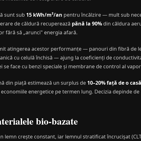
ivă sunt sub
15 kWh/m²/an
pentru încălzire — mult sub nece
uperare de căldură recuperează
până la 90%
din căldura aeru
or fără să „arunci" energia afară.
rmit atingerea acestor performanțe — panouri din fibră de l
ică cu celulă închisă — ajung la coeficienți de conductivita
se face cu benzi speciale și membrane de control al vaporilor
 din piață estimează un surplus de
10–20% față de o cas
e economiile energetice pe termen lung. Decizia depinde de or
erialele bio-bazate
in lemn crește constant, iar lemnul stratificat încrucișat (C