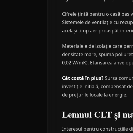
Cifrele țintă pentru o casă pas
Sistemele de ventilație cu rec
același timp aer proaspăt interi
Materialele de izolație care pe
densitate mare, spumă poliuretan
0,02 W/mK). Etanșarea anvelopei 
Cât costă în plus?
Sursa comună
investiție inițială, compensat d
de prețurile locale la energie.
Lemnul CLT și mat
Interesul pentru construcțiile d