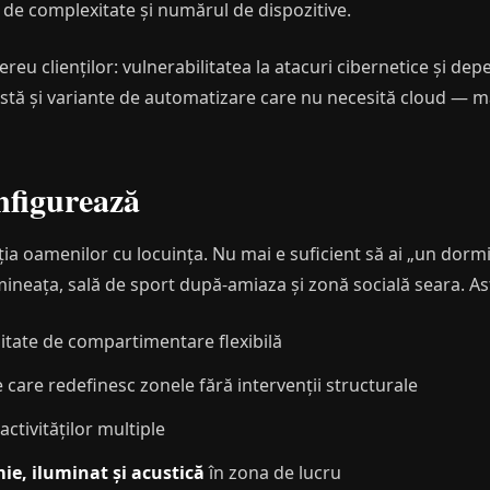
 de complexitate și numărul de dispozitive.
ereu clienților: vulnerabilitatea la atacuri cibernetice și d
Există și variante de automatizare care nu necesită cloud — 
onfigurează
ția oamenilor cu locuința. Nu mai e suficient să ai „un dorm
imineața, sală de sport după-amiaza și zonă socială seara. As
litate de compartimentare flexibilă
te care redefinesc zonele fără intervenții structurale
ctivităților multiple
e, iluminat și acustică
în zona de lucru