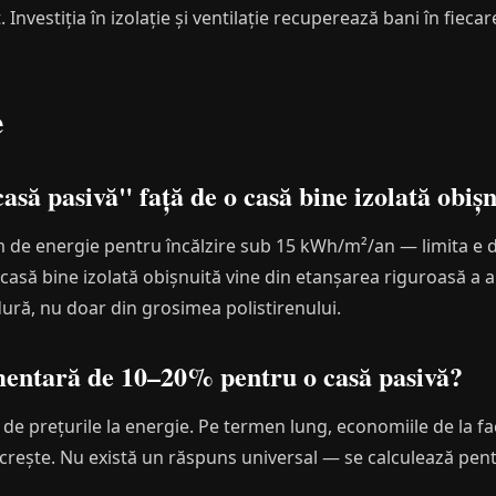
Investiția în izolație și ventilație recuperează bani în fieca
e
să pasivă" față de o casă bine izolată obiș
 de energie pentru încălzire sub 15 kWh/m²/an — limita e d
casă bine izolată obișnuită vine din etanșarea riguroasă a an
ră, nu doar din grosimea polistirenului.
imentară de 10–20% pentru o casă pasivă?
 de prețurile la energie. Pe termen lung, economiile de la 
 crește. Nu există un răspuns universal — se calculează pentr