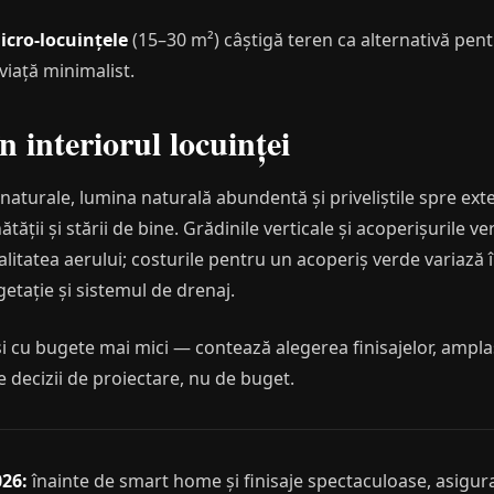
icro-locuințele
(15–30 m²) câștigă teren ca alternativă pent
 viață minimalist.
n interiorul locuinței
 naturale, lumina naturală abundentă și priveliștile spre ext
ății și stării de bine. Grădinile verticale și acoperișurile v
litatea aerului; costurile pentru un acoperiș verde variază 
egetație și sistemul de drenaj.
at și cu bugete mai mici — contează alegerea finisajelor, ampl
e decizii de proiectare, nu de buget.
26:
înainte de smart home și finisaje spectaculoase, asigura