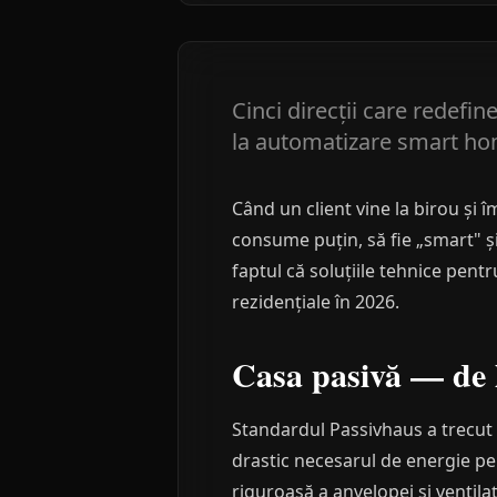
Cinci direcții care redefi
la automatizare smart hom
Când un client vine la birou și 
consume puțin, să fie „smart" și
faptul că soluțiile tehnice pent
rezidențiale în 2026.
Casa pasivă — de l
Standardul Passivhaus a trecut d
drastic necesarul de energie pe
riguroasă a anvelopei și ventil