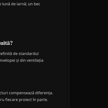
re lună de iarnă; un bec
nuită?
efinită de standardul
velopei și din ventilația
facturi compensează diferența.
u fiecare proiect în parte.