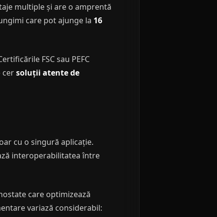
taje multiple și are o amprentă
lungimi care pot ajunge la
16
Certificările FSC sau PEFC
e cer
soluții atente de
r cu o singură aplicație.
ă interoperabilitatea între
rmostate care optimizează
entare variază considerabil: