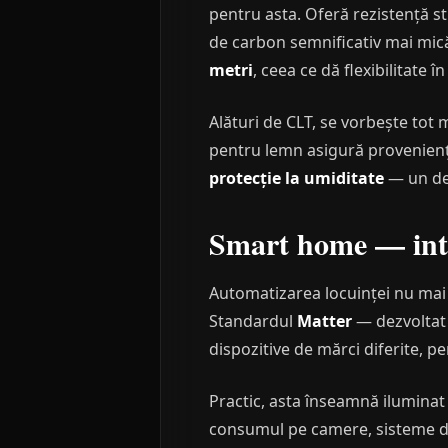
pentru asta. Oferă rezistență s
de carbon semnificativ mai mică
metri
, ceea ce dă flexibilitate î
Alături de CLT, se vorbește tot 
pentru lemn asigură provenienț
protecție la umiditate
— un det
Smart home — inte
Automatizarea locuinței nu mai
Standardul
Matter
— dezvoltat 
dispozitive de mărci diferite, 
Practic, asta înseamnă iluminat
consumul pe camere, sisteme de 