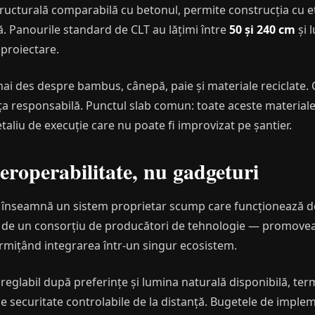
tructurală comparabilă cu betonul, permite construcția cu e
. Panourile standard de CLT au lățimi între
50 și 240 cm
și 
n proiectare.
mai des despre bambus, cânepă, paie și materiale reciclate. 
a responsabilă. Punctul slab comun: toate aceste material
aliu de execuție care nu poate fi improvizat pe șantier.
roperabilitate, nu gadgeturi
 înseamnă un sistem proprietar scump care funcționează doa
de un consorțiu de producători de tehnologie — promoveaz
permițând integrarea într-un singur ecosistem.
 reglabil după preferințe și lumina naturală disponibilă, te
securitate controlabile de la distanță. Bugetele de implem