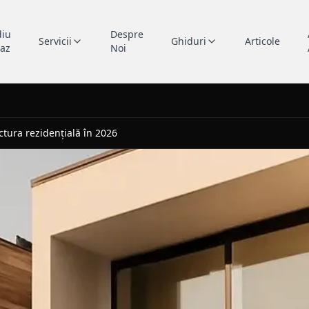
diu
Despre
Servicii
Ghiduri
Articole
caz
Noi
ctura rezidențială în 2026