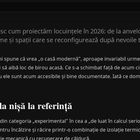
nesc cum proiectăm locuințele în 2026: de la anvel
e și spații care se reconfigurează după nevoile t
îmi spune că vrea „o casă modernă", aproape invariabil urmea
 să aibă loc de birou acasă. Ce s-a schimbat față de acum ci
ru ele sunt acum accesibile și bine documentate. Iată ce dom
a nișă la referință
in categoria „experimental" în cea a „de luat în calcul serios
ntru încălzire și răcire printr-o combinație de izolație ter
ație mecanică cu recuperare de căldură.