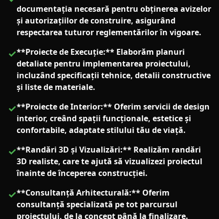
documentația necesară pentru obținerea avizelor
și autorizațiilor de construire, asigurând
respectarea tuturor reglementărilor în vigoare.
**Proiecte de Execuție:** Elaborăm planuri
✓
detaliate pentru implementarea proiectului,
incluzând specificații tehnice, detalii constructive
și liste de materiale.
**Proiecte de Interior:** Oferim servicii de design
✓
interior, creând spații funcționale, estetice și
confortabile, adaptate stilului tău de viață.
**Randări 3D și Vizualizări:** Realizăm randări
✓
3D realiste, care te ajută să vizualizezi proiectul
înainte de începerea construcției.
**Consultanță Arhitecturală:** Oferim
✓
consultanță specializată pe tot parcursul
proiectului, de la concept până la finalizare.