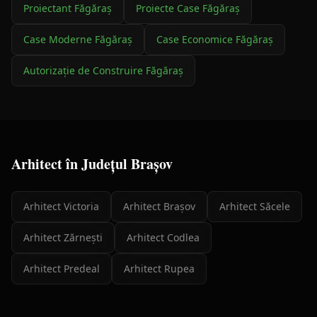
Proiectant
Făgăraș
Proiecte Case
Făgăraș
Case Moderne
Făgăraș
Case Economice
Făgăraș
Autorizație de Construire
Făgăraș
Arhitect
în Județul
Brașov
Arhitect
Victoria
Arhitect
Brașov
Arhitect
Săcele
Arhitect
Zărnești
Arhitect
Codlea
Arhitect
Predeal
Arhitect
Rupea