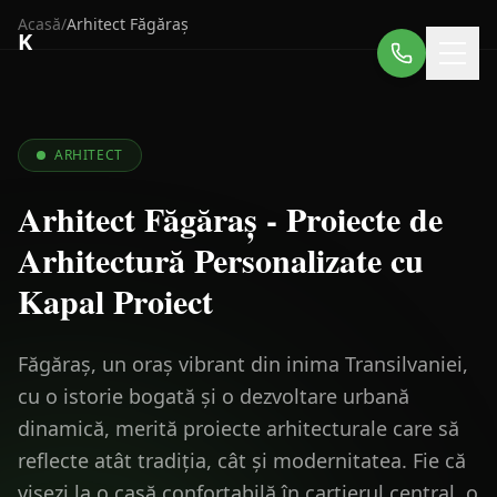
Acasă
/
Arhitect
Făgăraș
K
ARHITECT
Arhitect Făgăraș - Proiecte de
Arhitectură Personalizate cu
Kapal Proiect
Făgăraș, un oraș vibrant din inima Transilvaniei,
cu o istorie bogată și o dezvoltare urbană
dinamică, merită proiecte arhitecturale care să
reflecte atât tradiția, cât și modernitatea. Fie că
visezi la o casă confortabilă în cartierul central, o