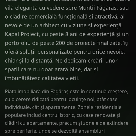
vilă elegantă cu vedere spre Munții Făgăraș, sau
o clădire comercială funcțională și atractivă, ai
nevoie de un arhitect cu viziune și experiență.
Kapal Proiect, cu peste 8 ani de experiență și un
portofoliu de peste 200 de proiecte finalizate, îți
oferă soluții personalizate pentru orice nevoie,
chiar și la distanță. Ne dedicăm creării unor
spații care nu doar arată bine, dar și
îmbunătățesc calitatea vieții.
Piața imobiliară din Făgăraș este în continuă creștere,
cu o cerere ridicată pentru locuințe noi, atât case
individuale, cât și apartamente. Zonele rezidențiale
populare includ centrul istoric, cu case renovate și
clădiri cu apartamente, precum și zonele de extindere
spre periferie, unde se dezvoltă ansambluri