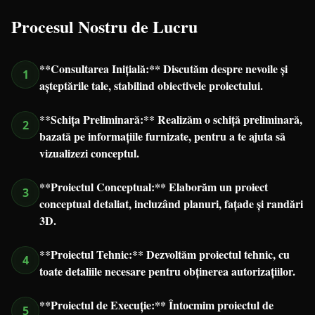
Procesul Nostru de Lucru
**Consultarea Inițială:** Discutăm despre nevoile și
1
așteptările tale, stabilind obiectivele proiectului.
**Schița Preliminară:** Realizăm o schiță preliminară,
2
bazată pe informațiile furnizate, pentru a te ajuta să
vizualizezi conceptul.
**Proiectul Conceptual:** Elaborăm un proiect
3
conceptual detaliat, incluzând planuri, fațade și randări
3D.
**Proiectul Tehnic:** Dezvoltăm proiectul tehnic, cu
4
toate detaliile necesare pentru obținerea autorizațiilor.
**Proiectul de Execuție:** Întocmim proiectul de
5