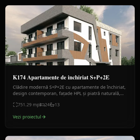
K174 Apartamente de inchiriat S+P+2E
Clădire modernă S+P+2E cu apartamente de închiriat,
design contemporan, fațade HPL și piatră naturală,
compartimentări eficiente și parcare proprie.
751.29
mp
24
13
Vezi proiectul