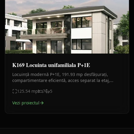
K169 Locuinta unifamiliala P+1E
Locuință modernă P+1E, 191.93 mp desfășurați,
compartimentare eficientă, acces separat la etaj,
terasă și balcon generos, design contemporan.
125.54
mp
7
5
Vezi proiectul