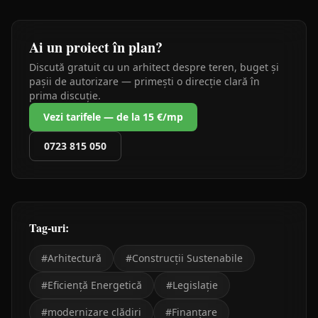
Ai un proiect în plan?
Discută gratuit cu un arhitect despre teren, buget și
pașii de autorizare — primești o direcție clară în
prima discuție.
Vezi tarifele — de la 15 €/mp
0723 815 050
Tag-uri:
#
Arhitectură
#
Construcții Sustenabile
#
Eficiență Energetică
#
Legislație
#
modernizare clădiri
#
Finanțare