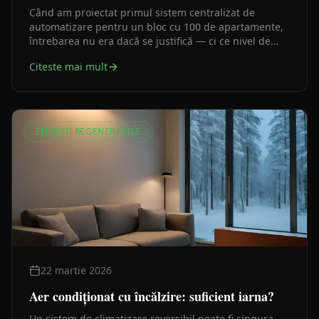
Când am proiectat primul sistem centralizat de
automatizare pentru un bloc cu 100 de apartamente,
întrebarea nu era dacă se justifică — ci ce nivel de
automatizare rezolvă problema cu bugetul disponibil.
Citeste mai mult
Iată cum gândim această decizie.
ENERGII REGENERABILE
22 martie 2026
Aer condiționat cu încălzire: suficient iarna?
Un sistem de climatizare reversibil poate fi singura