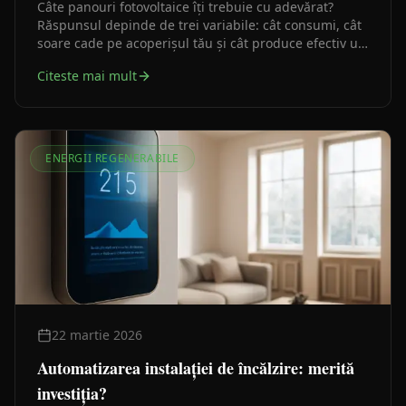
Câte panouri fotovoltaice îți trebuie cu adevărat?
Răspunsul depinde de trei variabile: cât consumi, cât
soare cade pe acoperișul tău și cât produce efectiv un
panou în condițiile tale reale. Iată cum le calculezi
Citeste mai mult
corect, fără să supradimensionezi inutil.
ENERGII REGENERABILE
22 martie 2026
Automatizarea instalației de încălzire: merită
investiția?