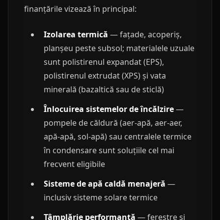
finanțările vizează în principal:
Izolarea termică
— fațade, acoperiș,
planșeu peste subsol; materialele uzuale
sunt polistirenul expandat (EPS),
polistirenul extrudat (XPS) și vata
minerală (bazaltică sau de sticlă)
Înlocuirea sistemelor de încălzire
—
pompele de căldură (aer-apă, aer-aer,
apă-apă, sol-apă) sau centralele termice
în condensare sunt soluțiile cel mai
frecvent eligibile
Sisteme de apă caldă menajeră
—
inclusiv sisteme solare termice
Tâmplărie performantă
— ferestre și