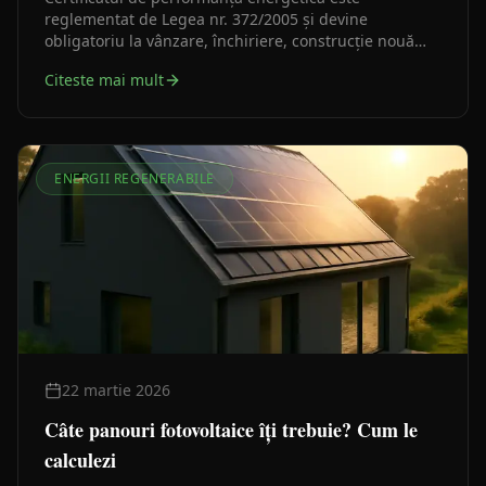
reglementat de Legea nr. 372/2005 și devine
obligatoriu la vânzare, închiriere, construcție nouă
sau renovare majoră. Iată ce trebuie să știi ca
Citeste mai mult
proprietar sau investitor.
ENERGII REGENERABILE
22 martie 2026
Câte panouri fotovoltaice îți trebuie? Cum le
calculezi