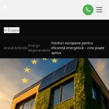
K
Înapoi
Fonduri europene pentru
Energii
Acasă
/
Articole
/
/
eficiență energetică – cine poate
Regenerabile
aplica