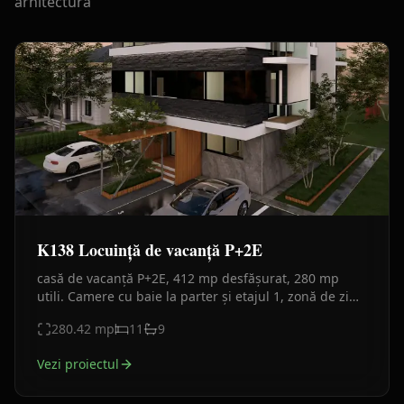
arhitectură
K138 Locuință de vacanță P+2E
casă de vacanță P+2E, 412 mp desfășurat, 280 mp
utili. Camere cu baie la parter și etajul 1, zonă de zi
panoramică la etajul 2, balcoane sticlă, fațadă
280.42
mp
11
9
moderna.
Vezi proiectul