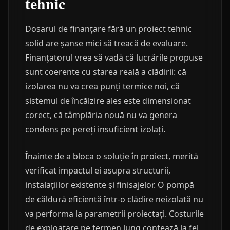
tehnic
Dosarul de finanțare fără un proiect tehnic
solid are șanse mici să treacă de evaluare.
Finanțatorul vrea să vadă că lucrările propuse
sunt coerente cu starea reală a clădirii: că
izolarea nu va crea punți termice noi, că
sistemul de încălzire ales este dimensionat
corect, că tâmplăria nouă nu va genera
condens pe pereți insuficient izolați.
Înainte de a bloca o soluție în proiect, merită
verificat impactul ei asupra structurii,
instalațiilor existente și finisajelor. O pompă
de căldură eficientă într-o clădire neizolată nu
va performa la parametrii proiectați. Costurile
de exploatare pe termen lung contează la fel