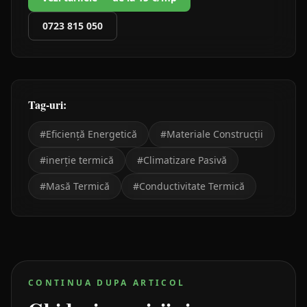
0723 815 050
Tag-uri:
#
Eficiență Energetică
#
Materiale Construcții
#
inerție termică
#
Climatizare Pasivă
#
Masă Termică
#
Conductivitate Termică
CONTINUA DUPA ARTICOL