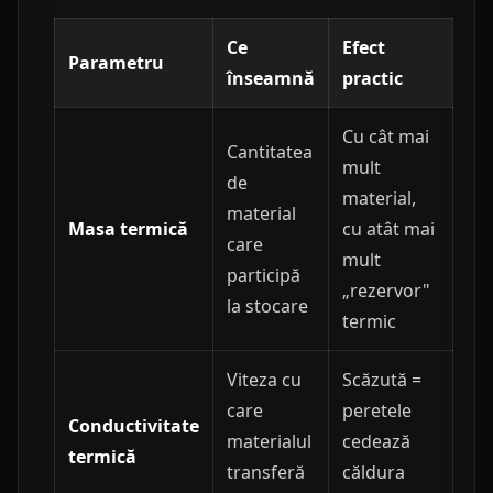
Ce
Efect
Parametru
înseamnă
practic
Cu cât mai
Cantitatea
mult
de
material,
material
Masa termică
cu atât mai
care
mult
participă
„rezervor"
la stocare
termic
Viteza cu
Scăzută =
care
peretele
Conductivitate
materialul
cedează
termică
transferă
căldura