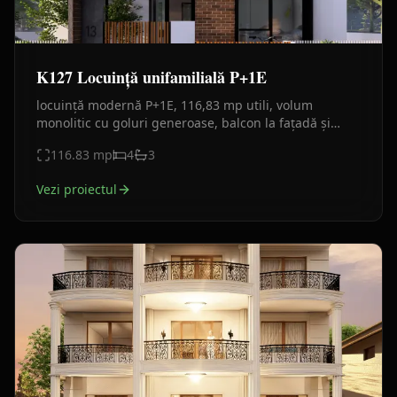
K127 Locuință unifamilială P+1E
locuință modernă P+1E, 116,83 mp utili, volum
monolitic cu goluri generoase, balcon la fațadă și
terasă în spate. Plan funcțional clar, finisaje actuale.
116.83
mp
4
3
Vezi proiectul