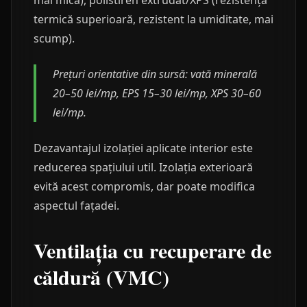
mai mică), polistiren extrudat/XPS (rezistență
termică superioară, rezistent la umiditate, mai
scump).
Prețuri orientative din sursă: vată minerală
20–50 lei/mp, EPS 15–30 lei/mp, XPS 30–60
lei/mp.
Dezavantajul izolației aplicate interior este
reducerea spațiului util. Izolația exterioară
evită acest compromis, dar poate modifica
aspectul fațadei.
Ventilația cu recuperare de
căldură (VMC)