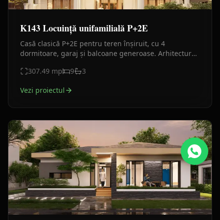
K143 Locuință unifamilială P+2E
Casă clasică P+2E pentru teren înșiruit, cu 4
dormitoare, garaj și balcoane generoase. Arhitectură
elegantă și compartimentare eficientă.
307.49
mp
9
3
Vezi proiectul