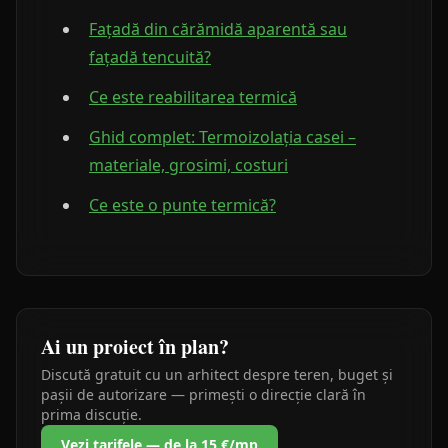
Fațadă din cărămidă aparentă sau
fațadă tencuită?
Ce este reabilitarea termică
Ghid complet: Termoizolația casei –
materiale, grosimi, costuri
Ce este o punte termică?
Ai un proiect în plan?
Discută gratuit cu un arhitect despre teren, buget și
pașii de autorizare — primești o direcție clară în
prima discuție.
Vezi tarifele — de la 15 €/mp