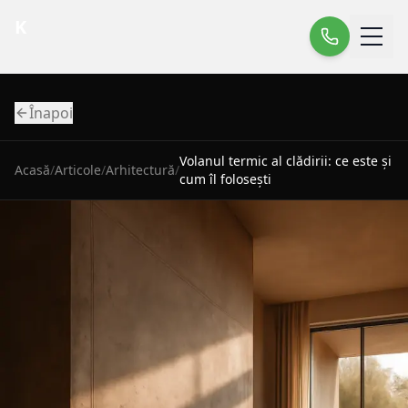
K
Înapoi
Volanul termic al clădirii: ce este și
Acasă
/
Articole
/
Arhitectură
/
cum îl folosești