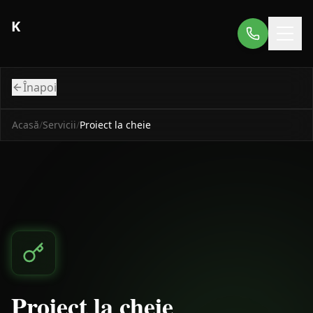
K
Înapoi
Acasă
/
Servicii
/
Proiect la cheie
Proiect la cheie