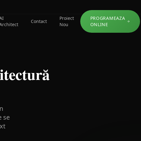
AI
Proiect
PROGRAMEAZA
Contact
Architect
Nou
ONLINE
itectură
in
e se
xt