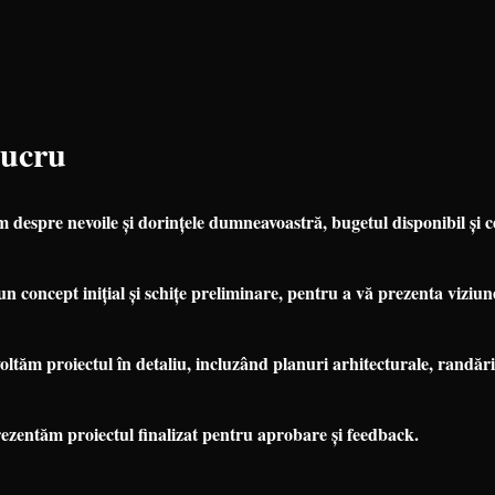
Lucru
despre nevoile și dorințele dumneavoastră, bugetul disponibil și cer
 concept inițial și schițe preliminare, pentru a vă prezenta viziun
ltăm proiectul în detaliu, incluzând planuri arhitecturale, randări
zentăm proiectul finalizat pentru aprobare și feedback.