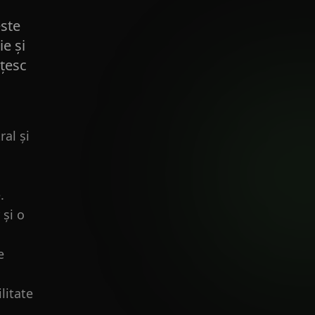
este
ie și
ățesc
ral și
.
 și o
e
O
litate