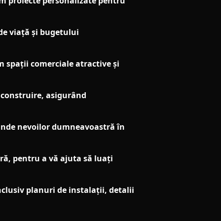
ăm proiecte personalizate pentru
de viață și bugetului
 spații comerciale atractive și
 construire, asigurând
punde nevoilor dumneavoastră în
ră, pentru a vă ajuta să luați
siv planuri de instalații, detalii