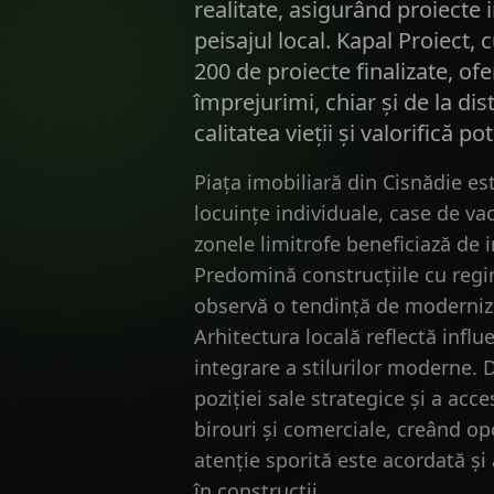
realitate, asigurând proiecte 
peisajul local. Kapal Proiect,
200 de proiecte finalizate, of
împrejurimi, chiar și de la di
calitatea vieții și valorifică po
Piața imobiliară din Cisnădie es
locuințe individuale, case de va
zonele limitrofe beneficiază de in
Predomină construcțiile cu regim
observă o tendință de moderniza
Arhitectura locală reflectă influ
integrare a stilurilor moderne. 
poziției sale strategice și a acce
birouri și comerciale, creând op
atenție sporită este acordată și
în construcții.