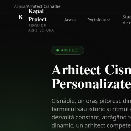
Acasă
/
Arhitect
Cisnădie
Kapal
K
Stu
Proiect
Acasa
Portofoliu
de 
BIROU DE
ARHITECTURA
ARHITECT
Arhitect Cisn
Personalizate
Cisnădie, un oraș pitoresc din
farmecul său istoric și ritmul 
dezvoltă constant, atrăgând tot
dinamic, un arhitect competen