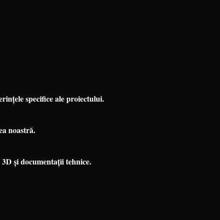
ințele specifice ale proiectului.
ea noastră.
 3D și documentații tehnice.