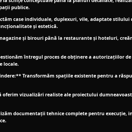
e la schițe conceptuale până la planuri detaliate, realiz
pații publice.
ctăm case individuale, duplexuri, vile, adaptate stilului 
cționalitate și estetică.
agazine și birouri până la restaurante și hoteluri, creăm
Gestionăm întregul proces de obținere a autorizațiilor de
 locale.
tindere:** Transformăm spațiile existente pentru a răs
ă oferim vizualizări realiste ale proiectului dumneavoast
zăm documentații tehnice complete pentru execuție, inclu
ce.