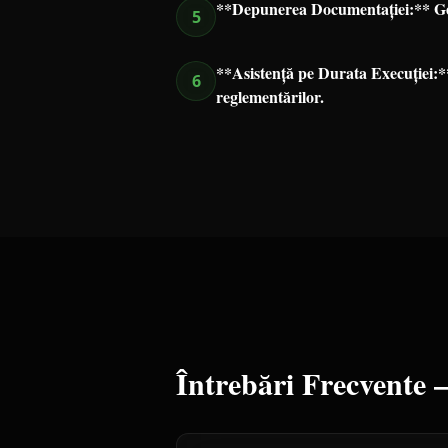
**Depunerea Documentației:** Ges
5
**Asistență pe Durata Execuției:**
6
reglementărilor.
Întrebări Frecvente