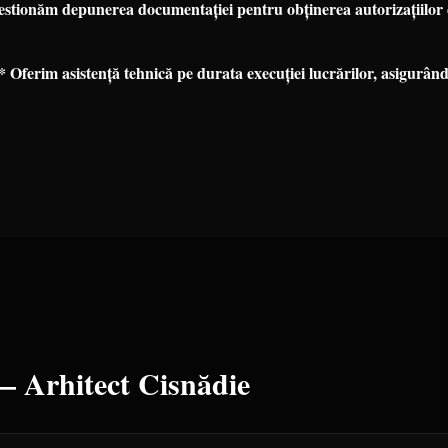
tionăm depunerea documentației pentru obținerea autorizațiilor d
 Oferim asistență tehnică pe durata execuției lucrărilor, asigurând 
 —
Arhitect
Cisnădie