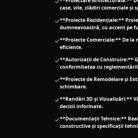
**Proiectare Arhitecturală:** D
✓
case, vile, clădiri comerciale și s
**Proiecte Rezidențiale:** Proie
✓
dumneavoastră, cu accent pe fun
**Proiecte Comerciale:** De la m
✓
eficiente.
**Autorizații de Construire:** 
✓
conformitatea cu reglementările
**Proiecte de Remodelare și Ex
✓
schimbare.
**Randări 3D și Vizualizări:** V
✓
decizii informate.
**Documentații Tehnice:** Reali
✓
constructive și specificații tehni