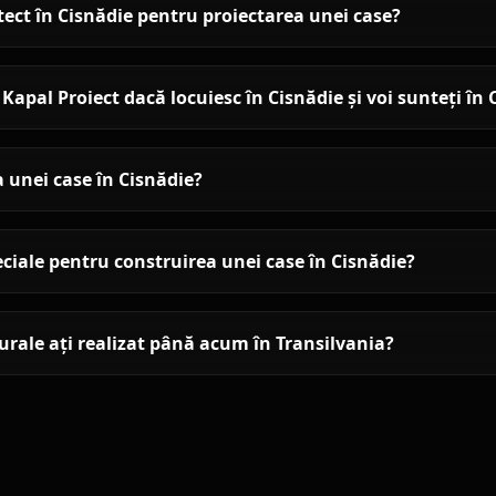
itect în Cisnădie pentru proiectarea unei case?
apal Proiect dacă locuiesc în Cisnădie și voi sunteți în
 unei case în Cisnădie?
eciale pentru construirea unei case în Cisnădie?
turale ați realizat până acum în Transilvania?