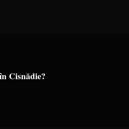
 în
Cisnădie
?