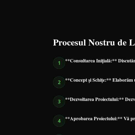
Procesul Nostru de 
**Consultarea Inițială:** Discutăm 
1
**Concept și Schițe:** Elaborăm un
2
**Dezvoltarea Proiectului:** Dezvo
3
**Aprobarea Proiectului:** Vă pre
4