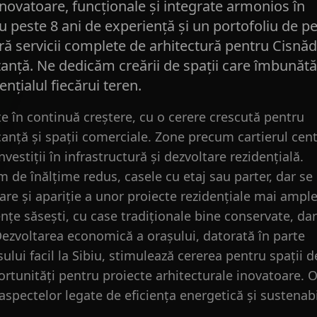
inovatoare, funcționale și integrate armonios în
 cu peste 8 ani de experiență și un portofoliu de p
eră servicii complete de arhitectură pentru Cisnăd
stanță. Ne dedicăm creării de spații care îmbunăt
tențialul fiecărui teren.
te în continuă creștere, cu o cerere crescută pentru
canță și spații comerciale. Zone precum cartierul cent
vestiții în infrastructură și dezvoltare rezidențială.
 de înălțime redus, casele cu etaj sau parter, dar se
re și apariție a unor proiecte rezidențiale mai ample
ențe săsești, cu case tradiționale bine conservate, dar
Dezvoltarea economică a orașului, datorată în parte
sului facil la Sibiu, stimulează cererea pentru spații d
ortunități pentru proiecte arhitecturale inovatoare. 
 aspectelor legate de eficiența energetică și sustenabi