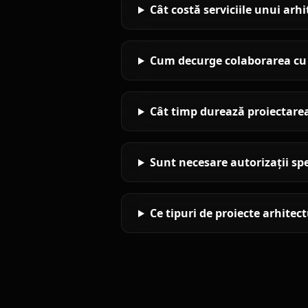
Cât costă serviciile unui arh
Cum decurge colaborarea cu K
Cât timp durează proiectarea
Sunt necesare autorizații sp
Ce tipuri de proiecte arhitec