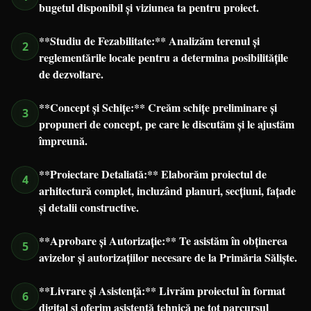
bugetul disponibil și viziunea ta pentru proiect.
**Studiu de Fezabilitate:** Analizăm terenul și
2
reglementările locale pentru a determina posibilitățile
de dezvoltare.
**Concept și Schițe:** Creăm schițe preliminare și
3
propuneri de concept, pe care le discutăm și le ajustăm
împreună.
**Proiectare Detaliată:** Elaborăm proiectul de
4
arhitectură complet, incluzând planuri, secțiuni, fațade
și detalii constructive.
**Aprobare și Autorizație:** Te asistăm în obținerea
5
avizelor și autorizațiilor necesare de la Primăria Săliște.
**Livrare și Asistență:** Livrăm proiectul în format
6
digital și oferim asistență tehnică pe tot parcursul