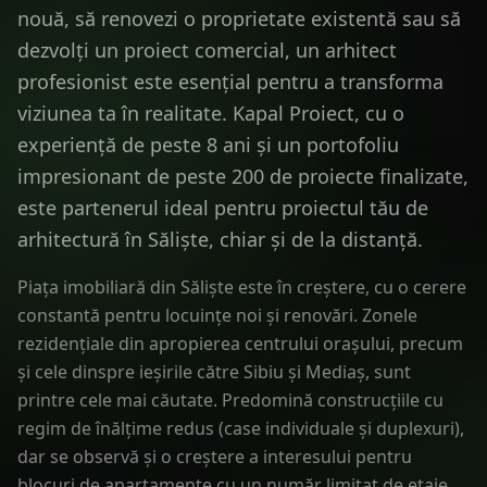
nouă, să renovezi o proprietate existentă sau să
dezvolți un proiect comercial, un arhitect
profesionist este esențial pentru a transforma
viziunea ta în realitate. Kapal Proiect, cu o
experiență de peste 8 ani și un portofoliu
impresionant de peste 200 de proiecte finalizate,
este partenerul ideal pentru proiectul tău de
arhitectură în Săliște, chiar și de la distanță.
Piața imobiliară din Săliște este în creștere, cu o cerere
constantă pentru locuințe noi și renovări. Zonele
rezidențiale din apropierea centrului orașului, precum
și cele dinspre ieșirile către Sibiu și Mediaș, sunt
printre cele mai căutate. Predomină construcțiile cu
regim de înălțime redus (case individuale și duplexuri),
dar se observă și o creștere a interesului pentru
blocuri de apartamente cu un număr limitat de etaje.