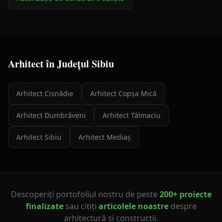
Arhitect
în Județul
Sibiu
Arhitect
Cisnădie
Arhitect
Copșa Mică
Arhitect
Dumbrăveni
Arhitect
Tălmaciu
Arhitect
Sibiu
Arhitect
Mediaș
Descoperiți portofoliul nostru de peste
200+ proiecte
finalizate
sau citiți
articolele noastre
despre
arhitectură și construcții.