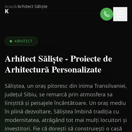
Acasă
/
Arhitect
Săliște
K
ARHITECT
Arhitect Săliște - Proiecte de
Arhitectură Personalizate
Săliștea, un oraș pitoresc din inima Transilvaniei,
județul Sibiu, se remarcă prin atmosfera sa
liniștită și peisajele încântătoare. Un oraș mediu
în plină dezvoltare, Săliștea îmbină tradiția cu
modernitatea, atrăgând tot mai mulți locuitori și
investitori. Fie că dorești să construiești o casă