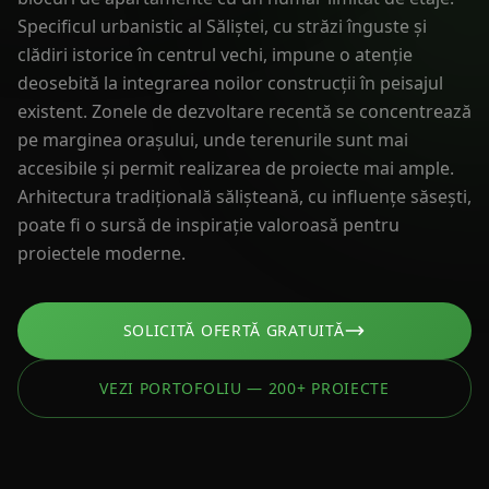
Specificul urbanistic al Săliștei, cu străzi înguste și
clădiri istorice în centrul vechi, impune o atenție
deosebită la integrarea noilor construcții în peisajul
existent. Zonele de dezvoltare recentă se concentrează
pe marginea orașului, unde terenurile sunt mai
accesibile și permit realizarea de proiecte mai ample.
Arhitectura tradițională sălișteană, cu influențe săsești,
poate fi o sursă de inspirație valoroasă pentru
proiectele moderne.
SOLICITĂ OFERTĂ GRATUITĂ
VEZI PORTOFOLIU — 200+ PROIECTE