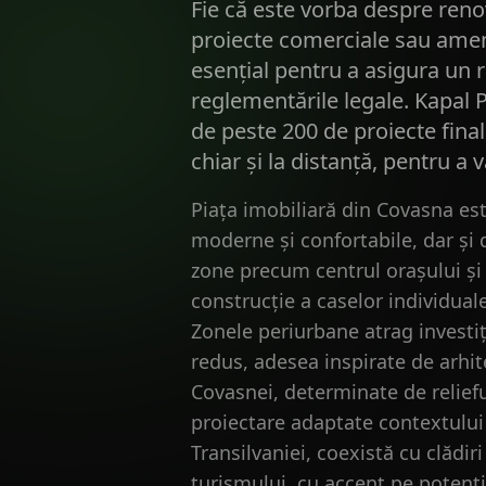
Fie că este vorba despre reno
proiecte comerciale sau amena
esențial pentru a asigura un r
reglementările legale. Kapal P
de peste 200 de proiecte final
chiar și la distanță, pentru a
Piața imobiliară din Covasna est
moderne și confortabile, dar și 
zone precum centrul orașului și 
construcție a caselor individua
Zonele periurbane atrag investiț
redus, adesea inspirate de arhite
Covasnei, determinate de reliefu
proiectare adaptate contextului 
Transilvaniei, coexistă cu clădi
turismului, cu accent pe potenți