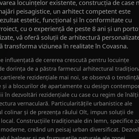
varea locuințelor existente, construcția de case n
jări peisagistice, un arhitect competent este
ezultat estetic, funcțional și în conformitate cu
roiect, cu o experiență de peste 8 ani și un porto
izate, vă oferă soluții de arhitectură personalizat
 vă transforma viziunea în realitate în Covasna.
e influențată de cererea crescută pentru locuințe
de dorința de a păstra farmecul arhitectural tradiționa
cartierele rezidențiale mai noi, se observă o tendinț
le și a blocurilor de apartamente cu design contempo
ii în dezvoltări rezidențiale cu case cu regim de înăl
ctura vernaculară. Particularitățile urbanistice ale
l colinar și de prezența râului Olt, impun soluții de
local. Construcțiile tradiționale din lemn, specifice z
ri moderne, creând un peisaj urban diversificat. Dezvo
alul balnear și pe frumusețile naturale ale zonei,