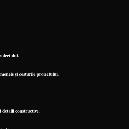
oiectului.
enele și costurile proiectului.
 detalii constructive.