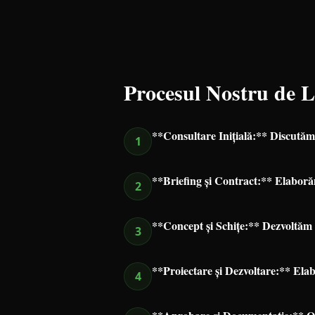
Procesul Nostru de 
**Consultare Inițială:** Discutăm d
1
**Briefing și Contract:** Elaborăm
2
**Concept și Schițe:** Dezvoltăm u
3
**Proiectare și Dezvoltare:** Elabo
4