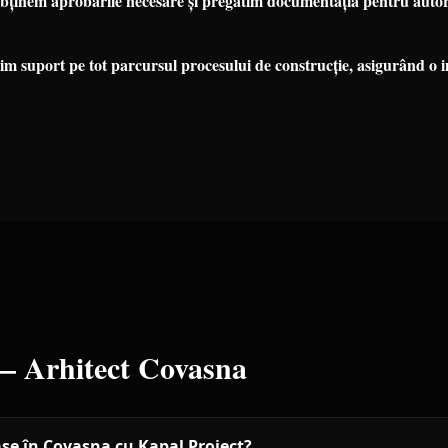
ținem aprobările necesare și pregătim documentația pentru autori
m suport pe tot parcursul procesului de construcție, asigurând o i
 —
Arhitect
Covasna
ase în Covasna cu Kapal Proiect?