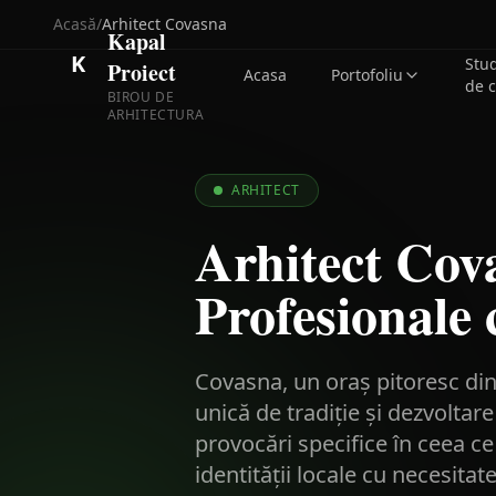
Acasă
/
Arhitect
Covasna
Kapal
K
Stu
Proiect
Acasa
Portofoliu
de 
BIROU DE
ARHITECTURA
ARHITECT
Arhitect Cov
Profesionale 
Covasna, un oraș pitoresc din
unică de tradiție și dezvolt
provocări specifice în ceea c
identității locale cu necesita