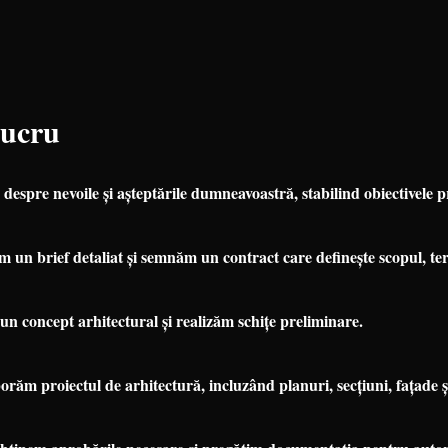
Lucru
espre nevoile și așteptările dumneavoastră, stabilind obiectivele pr
 un brief detaliat și semnăm un contract care definește scopul, term
n concept arhitectural și realizăm schițe preliminare.
răm proiectul de arhitectură, incluzând planuri, secțiuni, fațade și