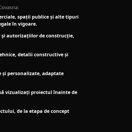
 Covasna:
iale, spații publice și alte tipuri
egale în vigoare.
i autorizațiilor de construcție,
hnice, detalii constructive și
e și personalizate, adaptate
să vizualizați proiectul înainte de
ctului, de la etapa de concept