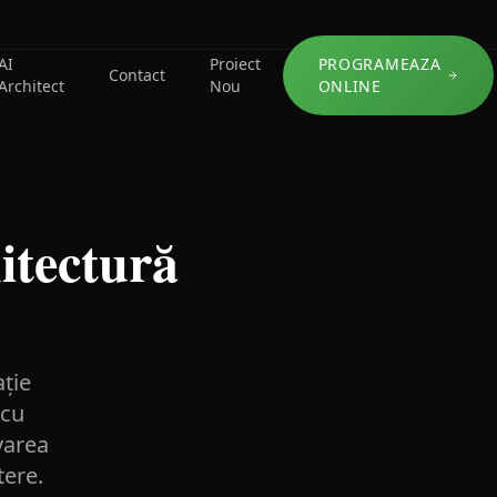
AI
Proiect
PROGRAMEAZA
Contact
Architect
Nou
ONLINE
itectură
ație
 cu
varea
tere.