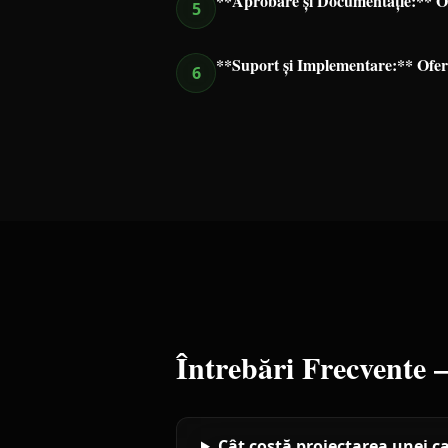
**Aprobare și Documentație:** Ob
5
**Suport și Implementare:** Oferi
6
Întrebări Frecvente
Cât costă proiectarea unei c