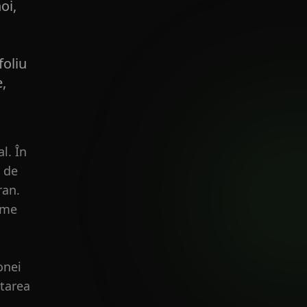
oi,
foliu
e,
l. În
ă de
ran.
țime
onei
ltarea