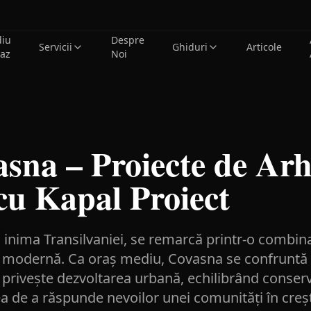
diu
Despre
Servicii
Ghiduri
Articole
caz
Noi
asna – Proiecte de Arh
cu Kapal Proiect
 inima Transilvaniei, se remarcă printr-o combin
are modernă. Ca oraș mediu, Covasna se confruntă
e privește dezvoltarea urbană, echilibrând conser
tea de a răspunde nevoilor unei comunități în creș