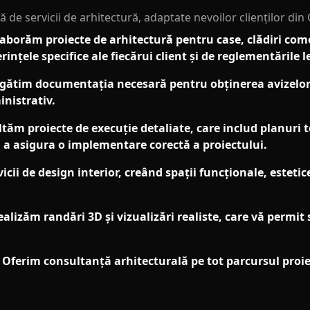
de servicii de arhitectură, adaptate nevoilor clienților din
aborăm proiecte de arhitectură pentru case, clădiri comerc
rințele specifice ale fiecărui client și de reglementările l
egătim documentația necesară pentru obținerea avizelor ș
nistrativ.
tăm proiecte de execuție detaliate, care includ planuri te
u a asigura o implementare corectă a proiectului.
icii de design interior, creând spații funcționale, estetic
alizăm randări 3D și vizualizări realiste, care vă permit 
Oferim consultanță arhitecturală pe tot parcursul proie