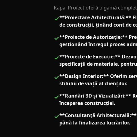
Kapal Proiect oferă o gamă completă 
**Proiectare Arhitecturală:** El
✓
de construcții, ținând cont de ce
**Proiecte de Autorizație:** Pr
✓
gestionând întregul proces admi
**Proiecte de Execuție:** Dezvol
✓
specificații de materiale, pentr
**Design Interior:** Oferim serv
✓
stilului de viață al clienților.
**Randări 3D și Vizualizări:** Re
✓
începerea construcției.
**Consultanță Arhitecturală:** 
✓
până la finalizarea lucrărilor.