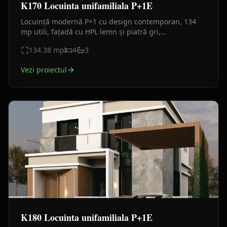
K170 Locuinta unifamiliala P+1E
Locuință modernă P+1 cu design contemporan, 134
mp utili, fațadă cu HPL lemn și piatră gri,
compartimentare eficientă pentru familie.
134.38
mp
4
3
Vezi proiectul
K180 Locuinta unifamiliala P+1E