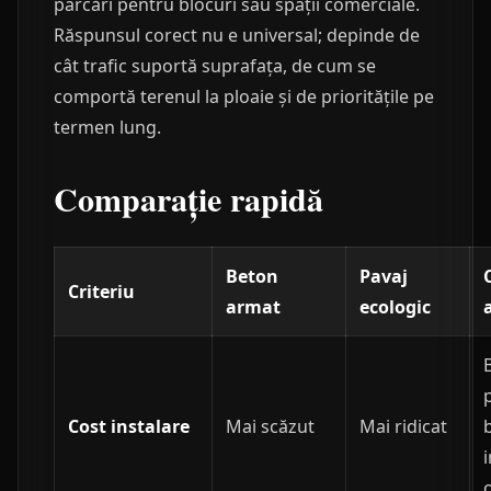
parcări pentru blocuri sau spații comerciale.
Răspunsul corect nu e universal; depinde de
cât trafic suportă suprafața, de cum se
comportă terenul la ploaie și de prioritățile pe
termen lung.
Comparație rapidă
Beton
Pavaj
Criteriu
armat
ecologic
Cost instalare
Mai scăzut
Mai ridicat
i