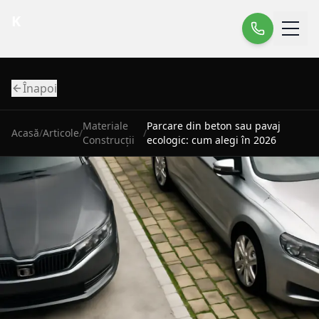
K
Înapoi
Materiale
Parcare din beton sau pavaj
Acasă
/
Articole
/
/
Construcții
ecologic: cum alegi în 2026