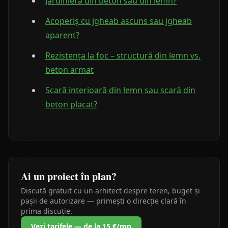
Jardinieră din beton sau din lemn?
Acoperiș cu jgheab ascuns sau jgheab
aparent?
Rezistența la foc – structură din lemn vs.
beton armat
Scară interioară din lemn sau scară din
beton placat?
Ai un proiect în plan?
Discută gratuit cu un arhitect despre teren, buget și
pașii de autorizare — primești o direcție clară în
prima discuție.
Vezi tarifele — de la 15 €/mp