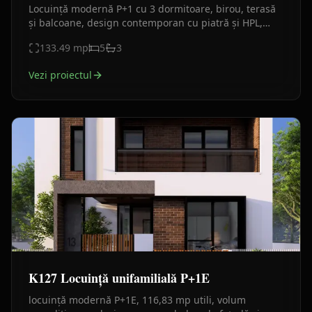
Locuință modernă P+1 cu 3 dormitoare, birou, terasă
și balcoane, design contemporan cu piatră și HPL,
ideală pentru familie cu 2 copii.
133.49
mp
5
3
Vezi proiectul
K127 Locuință unifamilială P+1E
locuință modernă P+1E, 116,83 mp utili, volum