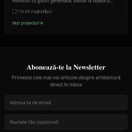
monolitic cu goluri generoase, balcon la fațadă și
terasă în spate. Plan funcțional clar, finisaje actuale.
116.83
mp
4
3
Vezi proiectul
Abonează-te la Newsletter
Primește cele mai noi articole despre arhitectură
direct în inbox