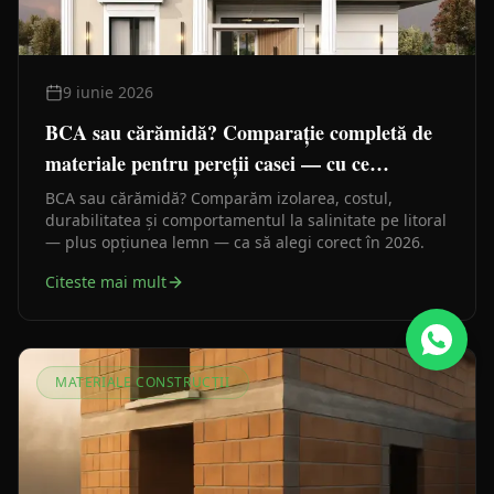
9 iunie 2026
BCA sau cărămidă? Comparație completă de
materiale pentru pereții casei — cu ce
construiești în Constanța
BCA sau cărămidă? Comparăm izolarea, costul,
durabilitatea și comportamentul la salinitate pe litoral
— plus opțiunea lemn — ca să alegi corect în 2026.
Citeste mai mult
MATERIALE CONSTRUCȚII