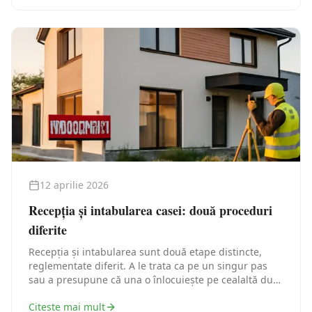
12 aprilie 2026
Recepția și intabularea casei: două proceduri
diferite
Recepția și intabularea sunt două etape distincte,
reglementate diferit. A le trata ca pe un singur pas
sau a presupune că una o înlocuiește pe cealaltă duce
la blocaje administrative care pot întârzia ani de zile
Citește mai mult
închiderea dosarului unei case.