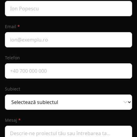
Email
*
Telefon
Subiect
Mesaj
*