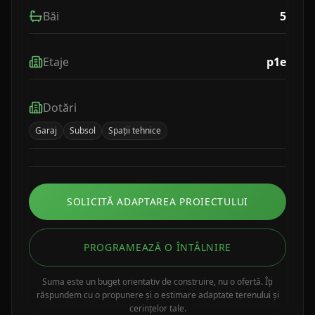
Băi
5
Etaje
p1e
Dotări
Garaj
Subsol
Spații tehnice
SOLICITĂ ADAPTAREA PROIECTULUI
PROGRAMEAZĂ O ÎNTÂLNIRE
Suma este un buget orientativ de construire, nu o ofertă. Îți
răspundem cu o propunere și o estimare adaptate terenului și
cerințelor tale.