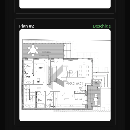
Plan #
2
Deschide