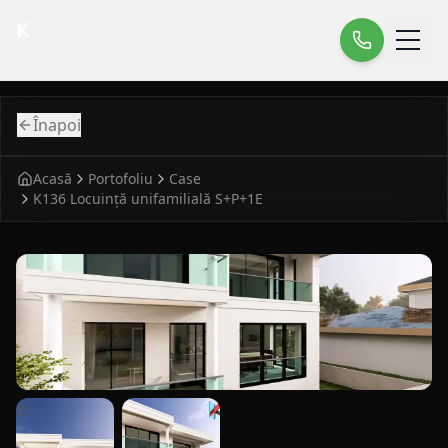
K
Înapoi
Acasă
Portofoliu
Case
K136 Locuință unifamilială S+P+1E
fatada principala pentru case modern K136 Locuinta unifa
vedere laterala pentru case modern K136 Locuinta unifami
detaliu fatada pentru case modern K136 Loc