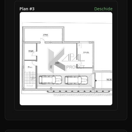
Plan #
3
Deschide