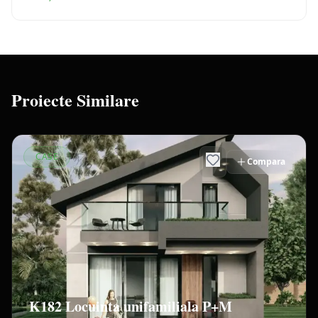
Proiecte Similare
CASE
Compara
K182 Locuinta unifamiliala P+M