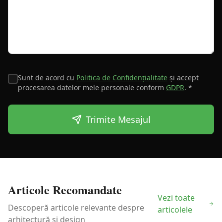
Sunt de acord cu
Politica de Confidențialitate
și accept
procesarea datelor mele personale conform
GDPR
. *
Trimite Mesajul
Articole Recomandate
Vezi toate
Descoperă articole relevante despre
articolele
arhitectură și design