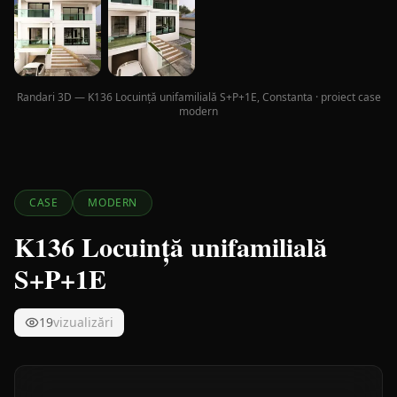
Randari 3D — K136 Locuință unifamilială S+P+1E, Constanta · proiect case
modern
CASE
MODERN
K136 Locuință unifamilială
S+P+1E
19
vizualizări