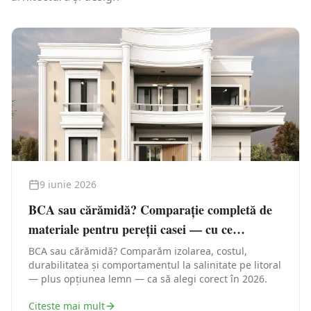
9 iunie 2026
BCA sau cărămidă? Comparație completă de
materiale pentru pereții casei — cu ce
construiești în Constanța
BCA sau cărămidă? Comparăm izolarea, costul,
durabilitatea și comportamentul la salinitate pe litoral
— plus opțiunea lemn — ca să alegi corect în 2026.
Citește mai mult