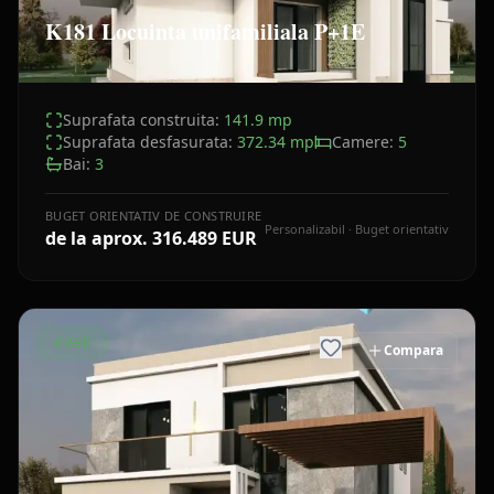
K181 Locuinta unifamiliala P+1E
Suprafata construita:
141.9
mp
Suprafata desfasurata:
372.34
mp
Camere:
5
Bai:
3
BUGET ORIENTATIV DE CONSTRUIRE
Personalizabil · Buget orientativ
de la aprox.
316.489 EUR
CASE
Compara