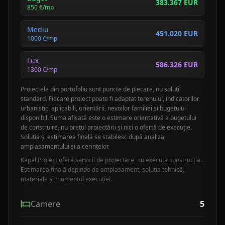
383.367 EUR
850
€/mp
Mediu
451.020 EUR
1000
€/mp
Lux
586.326 EUR
1300
€/mp
Proiectele din portofoliu sunt puncte de plecare, nu soluții
standard. Fiecare proiect poate fi adaptat terenului, indicatorilor
urbanistici aplicabili, orientării, nevoilor familiei și bugetului
disponibil. Suma afișată este o estimare orientativă a bugetului
de construire, nu prețul proiectării și nici o ofertă de execuție.
Soluția și estimarea finală se stabilesc după analiza
amplasamentului și a cerințelor.
Kapal Proiect oferă servicii de proiectare, nu execută construcția.
Estimarea finală depinde de amplasament, soluția tehnică,
materiale și momentul execuției.
Camere
5