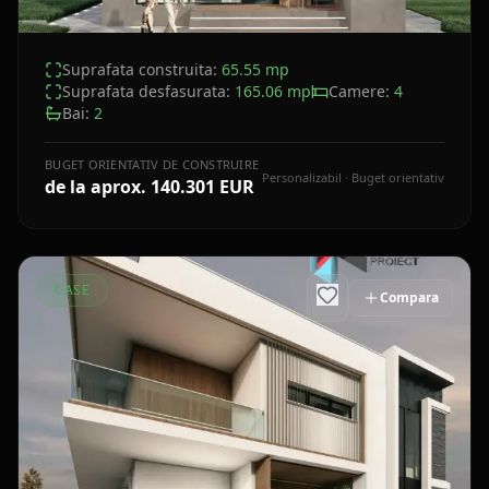
Suprafata construita:
65.55
mp
Suprafata desfasurata:
165.06
mp
Camere:
4
Bai:
2
BUGET ORIENTATIV DE CONSTRUIRE
Personalizabil · Buget orientativ
de la aprox.
140.301 EUR
CASE
Compara