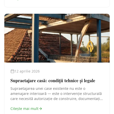
12 aprilie 2026
Supraetajare casă: condiții tehnice și legale
Supraetajarea unei case existente nu este o
amenajare interioară — este o intervenție structurală
care necesită autorizație de construire, documentație
tehnică și, în cele mai multe cazuri, o verificare
Citește mai mult
structurală serioasă. Iată traseul legal corect, pas cu
pas.