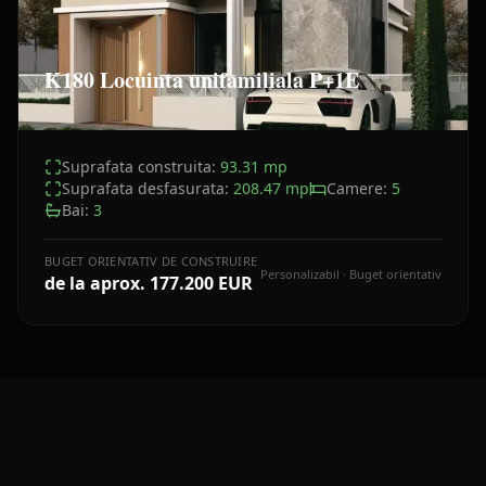
K180 Locuinta unifamiliala P+1E
Suprafata construita:
93.31
mp
Suprafata desfasurata:
208.47
mp
Camere:
5
Bai:
3
BUGET ORIENTATIV DE CONSTRUIRE
Personalizabil · Buget orientativ
de la aprox.
177.200 EUR