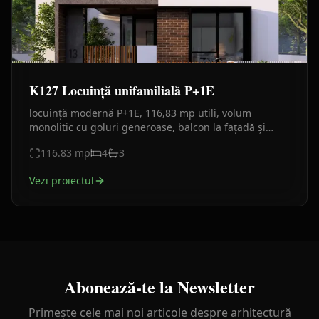
K127 Locuință unifamilială P+1E
locuință modernă P+1E, 116,83 mp utili, volum
monolitic cu goluri generoase, balcon la fațadă și
terasă în spate. Plan funcțional clar, finisaje actuale.
116.83
mp
4
3
Vezi proiectul
Abonează-te la Newsletter
Primește cele mai noi articole despre arhitectură