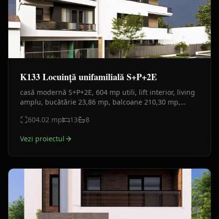
K133 Locuință unifamilială S+P+2E
casă modernă S+P+2E, 604 mp utili, lift interior, living
amplu, bucătărie 23,86 mp, balcoane 210,30 mp,
garaj și spații tehnice. Fațadă din lemn, gri antracit.
604.02
mp
13
8
Vezi proiectul