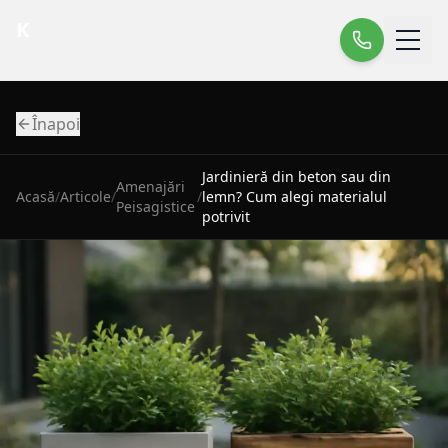
K
Înapoi
Jardinieră din beton sau din
Amenajări
Acasă
/
Articole
/
/
lemn? Cum alegi materialul
Peisagistice
potrivit