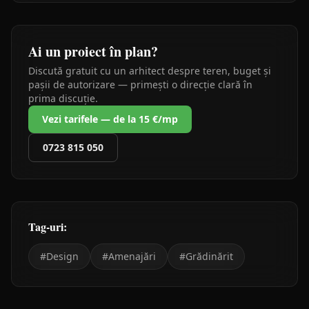
Ai un proiect în plan?
Discută gratuit cu un arhitect despre teren, buget și
pașii de autorizare — primești o direcție clară în
prima discuție.
Vezi tarifele — de la 15 €/mp
0723 815 050
Tag-uri:
#
Design
#
Amenajări
#
Grădinărit