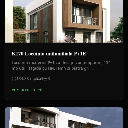
K170 Locuinta unifamiliala P+1E
Locuință modernă P+1 cu design contemporan, 134
mp utili, fațadă cu HPL lemn și piatră gri,
compartimentare eficientă pentru familie.
134.38
mp
4
3
Vezi proiectul