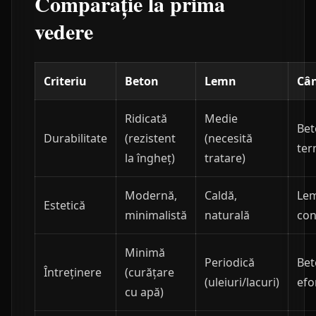
Comparație la prima
vedere
Criteriu
Beton
Lemn
Cân
Ridicată
Medie
Bet
Durabilitate
(rezistent
(necesită
ter
la îngheț)
tratare)
Modernă,
Caldă,
Lem
Estetică
minimalistă
naturală
con
Minimă
Periodică
Bet
Întreținere
(curățare
(uleiuri/lacuri)
efo
cu apă)