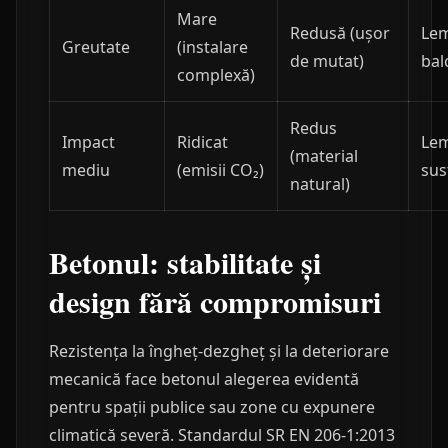
Mare
Redusă (ușor
Lem
Greutate
(instalare
de mutat)
bal
complexă)
Redus
Impact
Ridicat
Lem
(material
mediu
(emisii CO₂)
sus
natural)
Betonul: stabilitate și
design fără compromisuri
Rezistența la îngheț-dezgheț și la deteriorare
mecanică face betonul alegerea evidentă
pentru spații publice sau zone cu expunere
climatică severă. Standardul SR EN 206-1:2013