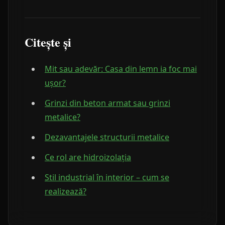
Citește și
Mit sau adevăr: Casa din lemn ia foc mai
ușor?
Grinzi din beton armat sau grinzi
metalice?
Dezavantajele structurii metalice
Ce rol are hidroizolația
Stil industrial în interior – cum se
realizează?