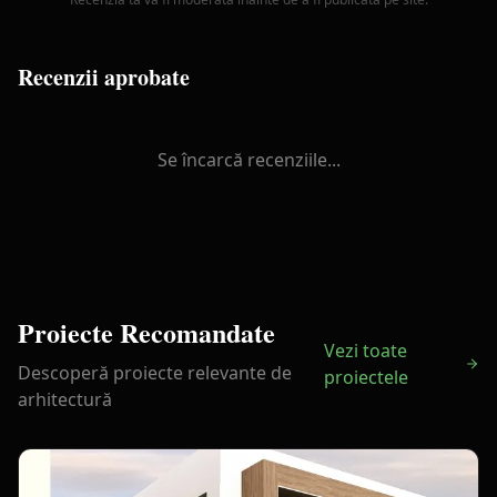
Recenzii aprobate
Se încarcă recenziile...
Proiecte Recomandate
Vezi toate
Descoperă proiecte relevante de
proiectele
arhitectură