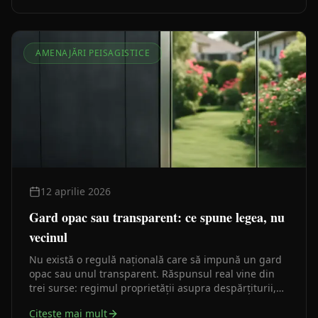
AMENAJĂRI PEISAGISTICE
12 aprilie 2026
Gard opac sau transparent: ce spune legea, nu
vecinul
Nu există o regulă națională care să impună un gard
opac sau unul transparent. Răspunsul real vine din
trei surse: regimul proprietății asupra despărțiturii,
regulamentul local de urbanism și înțelegerea dintre
Citeste mai mult
vecini.