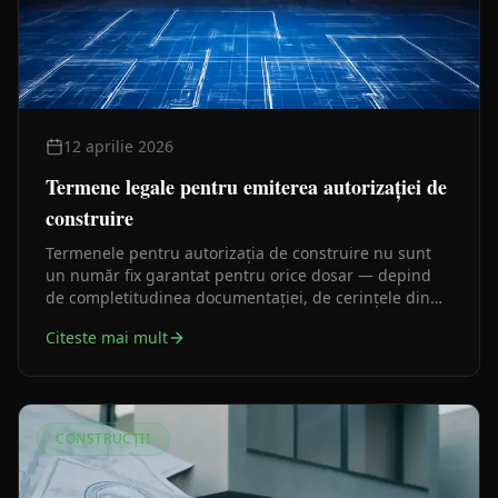
12 aprilie 2026
Termene legale pentru emiterea autorizației de
construire
Termenele pentru autorizația de construire nu sunt
un număr fix garantat pentru orice dosar — depind
de completitudinea documentației, de cerințele din
certificatul de urbanism și de avizele necesare. Iată ce
Citeste mai mult
prevede legea și ce le prelungește în practică.
CONSTRUCȚII