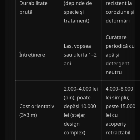
Durabilitate
(depinde de
rezistent la
brută
specie și
coroziune și
tratament)
deformări
Curățare
Las, vopsea
periodică cu
Întreținere
sau ulei la 1–2
apă și
ani
detergent
neutru
2.000–4.000 lei
4.000–8.000
(pin); poate
lei simplu;
Cost orientativ
depăși 10.000
peste 15.000
(3×3 m)
lei (stejar,
lei cu
design
acoperiș
complex)
retractabil