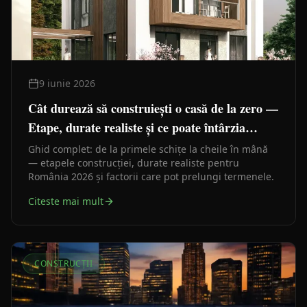
9 iunie 2026
Cât durează să construiești o casă de la zero —
Etape, durate realiste și ce poate întârzia
lucrările
Ghid complet: de la primele schițe la cheile în mână
— etapele construcției, durate realiste pentru
România 2026 și factorii care pot prelungi termenele.
Citeste mai mult
CONSTRUCȚII