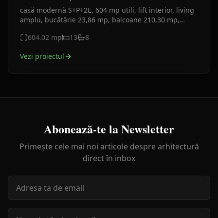
casă modernă S+P+2E, 604 mp utili, lift interior, living
amplu, bucătărie 23,86 mp, balcoane 210,30 mp,
garaj și spații tehnice. Fațadă din lemn, gri antracit.
604.02
mp
13
8
Vezi proiectul
Abonează-te la Newsletter
Primește cele mai noi articole despre arhitectură
direct în inbox