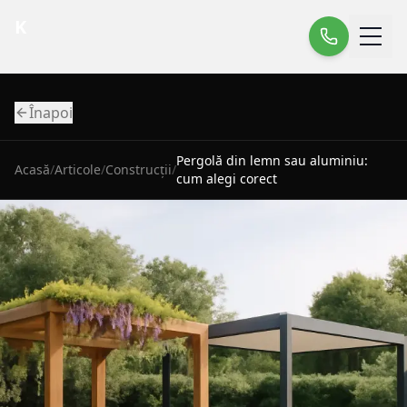
K
Înapoi
Pergolă din lemn sau aluminiu:
Acasă
/
Articole
/
Construcții
/
cum alegi corect