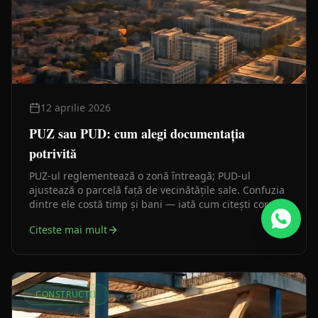
12 aprilie 2026
PUZ sau PUD: cum alegi documentația
potrivită
PUZ-ul reglementează o zonă întreagă; PUD-ul
ajustează o parcelă față de vecinătățile sale. Confuzia
dintre ele costă timp și bani — iată cum citești corect
certificatul de urbanism ca să știi de la început pe ce
Citeste mai mult
drum mergi.
CONSTRUCȚII