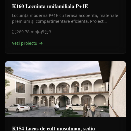
K160 Locuinta unifamiliala P+1E
Locuință modernă P+1E cu terasă acoperită, materiale
premium și compartimentare eficientă. Proiect
contemporan, luminos și elegant.
289.78
mp
5
3
Vezi proiectul
K154 Lacas de cult musulman, sediu