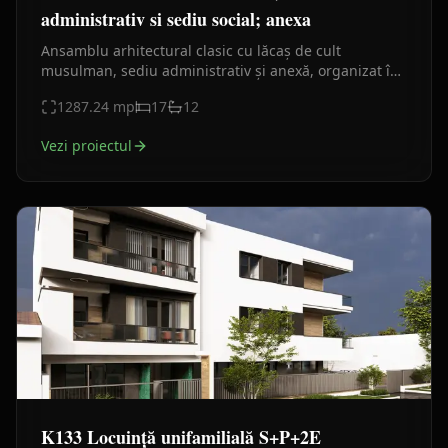
administrativ si sediu social; anexa
Ansamblu arhitectural clasic cu lăcaș de cult
musulman, sediu administrativ și anexă, organizat în
jurul unei curți comune. Proiect urban reprezentativ.
1287.24
mp
17
12
Vezi proiectul
K133 Locuință unifamilială S+P+2E