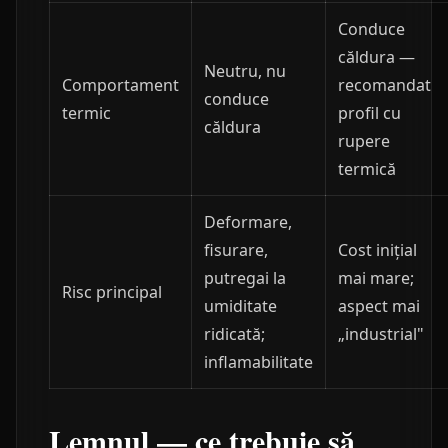
Conduce
căldura —
Neutru, nu
Comportament
recomandat
conduce
termic
profil cu
căldura
rupere
termică
Deformare,
fisurare,
Cost inițial
putregai la
mai mare;
Risc principal
umiditate
aspect mai
ridicată;
„industrial"
inflamabilitate
Lemnul — ce trebuie să