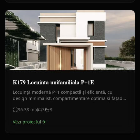
K179 Locuinta unifamiliala P+1E
Locuință modernă P+1 compactă și eficientă, cu
design minimalist, compartimentare optimă și fațade
premium din piatră, HPL și tencuială decorativă.
96.38
mp
3
3
Vezi proiectul