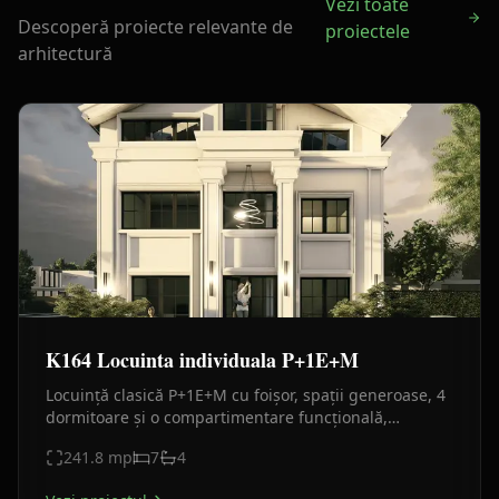
Vezi toate
Descoperă proiecte relevante de
proiectele
arhitectură
K164 Locuinta individuala P+1E+M
Locuință clasică P+1E+M cu foișor, spații generoase, 4
dormitoare și o compartimentare funcțională,
concepută pentru confortul unei familii numeroase.
241.8
mp
7
4