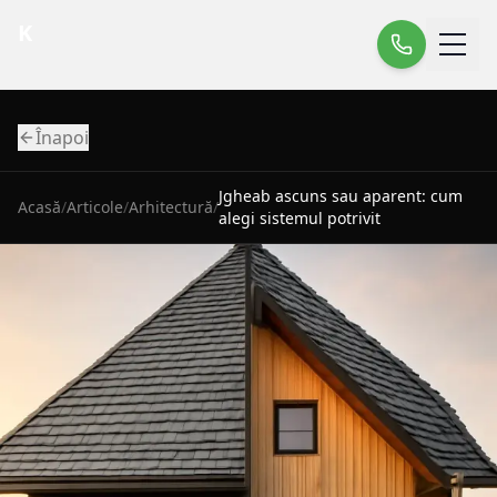
K
Înapoi
Jgheab ascuns sau aparent: cum
Acasă
/
Articole
/
Arhitectură
/
alegi sistemul potrivit