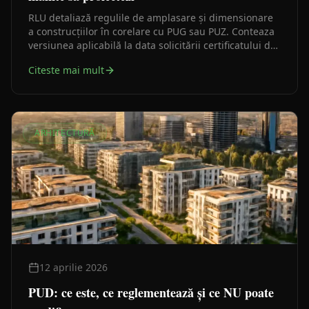
RLU detaliază regulile de amplasare și dimensionare
a construcțiilor în corelare cu PUG sau PUZ. Conteaza
versiunea aplicabilă la data solicitării certificatului de
urbanism, nu o interpretare rămasă dintr-un caz mai
Citeste mai mult
vechi.
ARHITECTURĂ
12 aprilie 2026
PUD: ce este, ce reglementează și ce NU poate