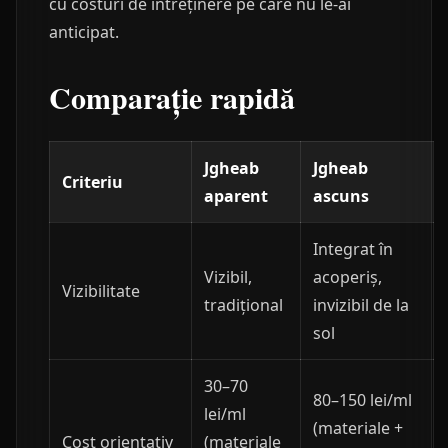
cu costuri de întreținere pe care nu le-ai
anticipat.
Comparație rapidă
Jgheab
Jgheab
Criteriu
aparent
ascuns
Integrat în
Vizibil,
acoperiș,
Vizibilitate
tradițional
invizibil de la
sol
30–70
80–150 lei/ml
lei/ml
(materiale +
Cost orientativ
(materiale