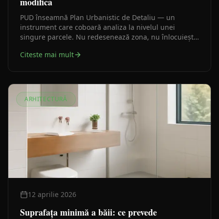
modifica
PUD înseamnă Plan Urbanistic de Detaliu — un
instrument care coboară analiza la nivelul unei
singure parcele. Nu redesenează zona, nu înlocuiește
PUG-ul și nu poate modifica planurile de nivel
Citeste mai mult
superior.
ARHITECTURĂ
12 aprilie 2026
Suprafața minimă a băii: ce prevede