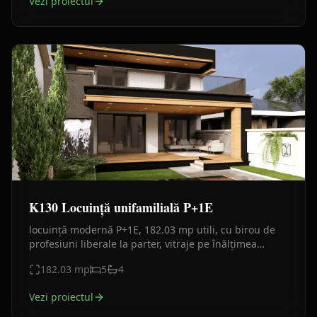
Vezi proiectul
K130 Locuință unifamilială P+1E
locuință modernă P+1E, 182.03 mp utili, cu birou de
profesiuni liberale la parter, vitraje pe înălțimea
nivelului, sticlă, finisaje lemn/beton.
182.03
mp
5
4
Vezi proiectul