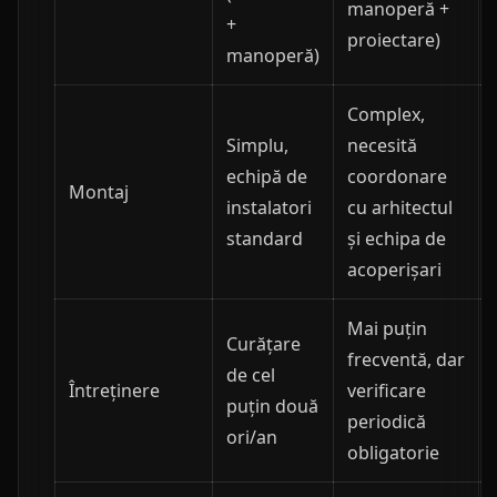
manoperă +
+
proiectare)
manoperă)
Complex,
Simplu,
necesită
echipă de
coordonare
Montaj
instalatori
cu arhitectul
standard
și echipa de
acoperișari
Mai puțin
Curățare
frecventă, dar
de cel
Întreținere
verificare
puțin două
periodică
ori/an
obligatorie