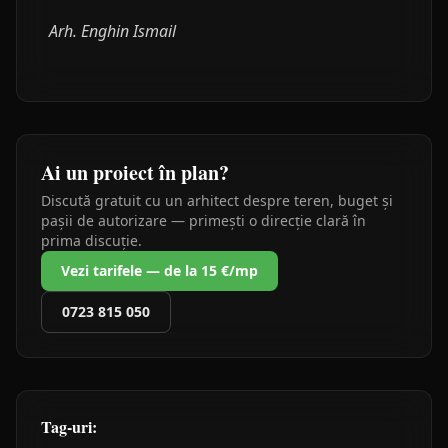
Arh. Enghin Ismail
Ai un proiect în plan?
Discută gratuit cu un arhitect despre teren, buget și
pașii de autorizare — primești o direcție clară în
prima discuție.
Vezi tarifele — de la 15 €/mp
0723 815 050
Tag-uri: