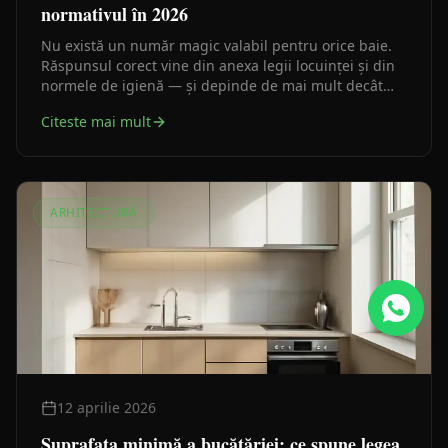
normativul în 2026
Nu există un număr magic valabil pentru orice baie.
Răspunsul corect vine din anexa legii locuinței și din
normele de igienă — și depinde de mai mult decât
metri pătrați.
Citeste mai mult
ARHITECTURĂ
12 aprilie 2026
Suprafața minimă a bucătăriei: ce spune legea