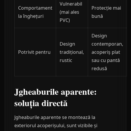
Vulnerabil
Comportament
Protecție mai
(mai ales
la înghețuri
bună
PVC)
Design
Design
contemporan,
Potrivit pentru
tradițional,
acoperiș plat
rustic
sau cu pantă
redusă
Jgheaburile aparente:
soluția directă
Jgheaburile aparente se montează la
exteriorul acoperișului, sunt vizibile și