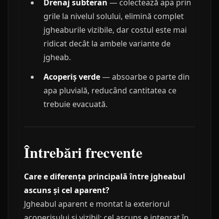
Drenaj subteran
— colectează apa prin
grile la nivelul solului, elimină complet
jgheaburile vizibile, dar costul este mai
ridicat decât la ambele variante de
jgheab.
Acoperiș verde
— absoarbe o parte din
apa pluvială, reducând cantitatea ce
trebuie evacuată.
Întrebări frecvente
Care e diferența principală între jgheabul
ascuns și cel aparent?
Jgheabul aparent e montat la exteriorul
acoperișului și vizibil; cel ascuns e integrat în