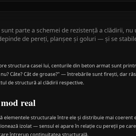
sunt parte a schemei de rezistență a clădirii, nu
depinde de pereți, planșee și goluri — și se stabil
re structura casei lui, centurile din beton armat sunt prin
 nu? Câte? Cât de groase?" — întrebările sunt firești, dar ră
tul de structură al clădirii respective.
n mod real
elementele structurale între ele și distribuie mai coerent e
ionează izolat — sensul ei apare în relație cu pereții pe care
care întrerup continuitatea structurală.