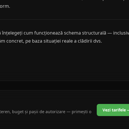
form.
 să înțelegeți cum funcționează schema structurală — inclusi
ăm concret, pe baza situației reale a clădirii dvs.
Vezi tarifele
teren, buget și pașii de autorizare — primești o