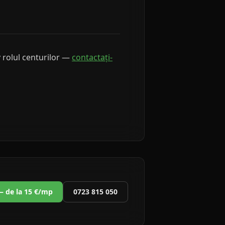
v rolul centurilor —
contactați-
 — de la 15 €/mp
0723 815 050