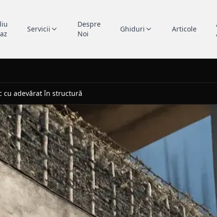
diu
Despre
Servicii
Ghiduri
Articole
caz
Noi
c cu adevărat în structură