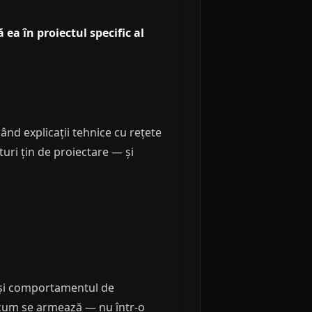
ea în proiectul specific al
ând explicații tehnice cu rețete
turi țin de proiectare — și
e și comportamentul de
 cum se armează — nu într-o