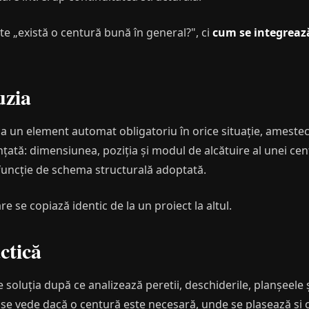
te „există o centură bună în general?", ci
cum se integrează 
uzia
ca un element automat obligatoriu în orice situație, amestec
nțată: dimensiunea, poziția și modul de alcătuire al unei cen
în funcție de schema structurală adoptată.
e se copiază identic de la un proiect la altul.
ctică
e soluția după ce analizează peretii, deschiderile, planșeel
o se vede dacă o centură este necesară, unde se plasează și