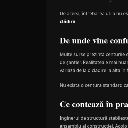
De aceea, întrebarea utilă nu es
clădirii
.
De unde vine conf
Multe surse prezintă centurile 
de șantier. Realitatea e mai nua
variază de la o clădire la alta 
Nu există o centură standard car
Ce contează în pra
Inginerul de structură stabileșt
ansamblu al construcției. Acol