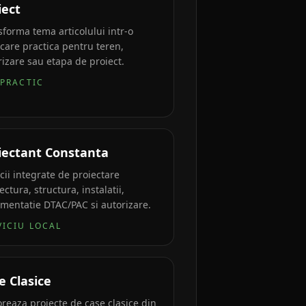
iect
sforma tema articolului intr-o
icare practica pentru teren,
rizare sau etapa de proiect.
 PRACTIC
iectant Constanta
cii integrate de proiectare
ectura, structura, instalatii,
mentatie DTAC/PAC si autorizare.
VICIU LOCAL
e Clasice
oreaza proiecte de case clasice din