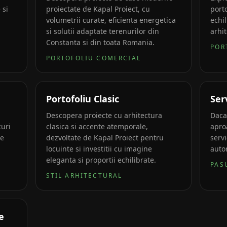
 si
proiectate de Kapal Proiect, cu
porto
volumetrii curate, eficienta energetica
echil
si solutii adaptate terenurilor din
arhi
Constanta si din toata Romania.
POR
PORTOFOLIU COMERCIAL
Portofoliu Clasic
Ser
Descopera proiecte cu arhitectura
Daca
curi
clasica si accente atemporale,
apro
te
dezvoltate de Kapal Proiect pentru
servi
locuinte si investitii cu imagine
auto
eleganta si proportii echilibrate.
PAS
STIL ARHITECTURAL
e