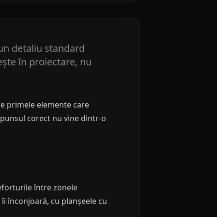
 un detaliu standard
ește în proiectare, nu
tre primele elemente care
spunsul corect nu vine dintr-o
forturile între zonele
 îi înconjoară, cu planșeele cu