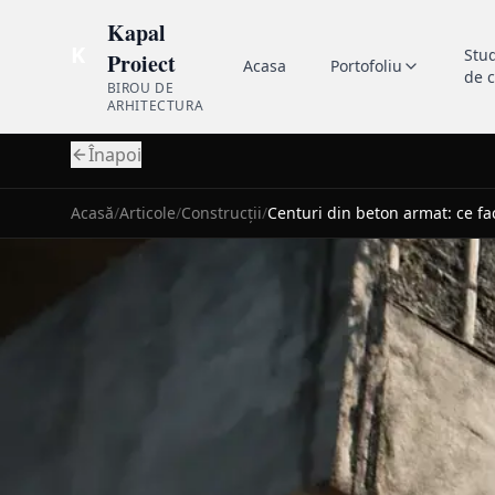
Kapal
K
Stu
Proiect
Acasa
Portofoliu
de 
BIROU DE
ARHITECTURA
Înapoi
Acasă
/
Articole
/
Construcții
/
Centuri din beton armat: ce fa