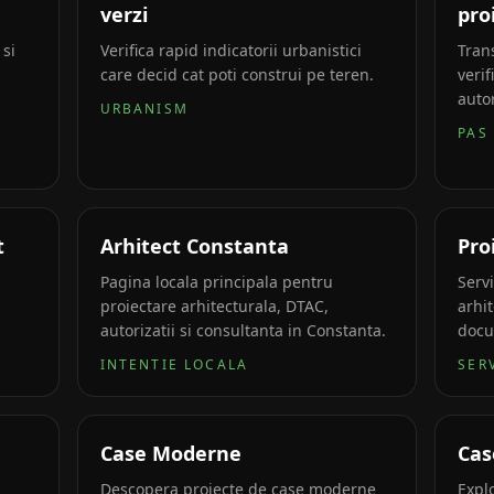
verzi
pro
 si
Verifica rapid indicatorii urbanistici
Tran
care decid cat poti construi pe teren.
verif
auto
URBANISM
PAS
t
Arhitect Constanta
Pro
Pagina locala principala pentru
Servi
proiectare arhitecturala, DTAC,
arhit
autorizatii si consultanta in Constanta.
docu
INTENTIE LOCALA
SER
Case Moderne
Cas
Descopera proiecte de case moderne
Expl