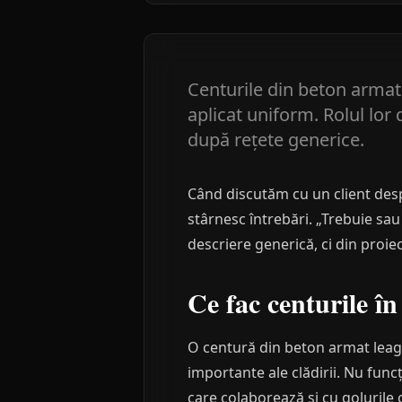
Centurile din beton armat 
aplicat uniform. Rolul lor 
după rețete generice.
Când discutăm cu un client desp
stârnesc întrebări. „Trebuie sau
descriere generică, ci din proiec
Ce fac centurile î
O centură din beton armat leagă 
importante ale clădirii. Nu funcț
care colaborează și cu golurile 