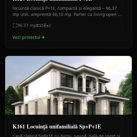
locuință clasică P+1E, compactă și elegantă – 96,37
mp utili, amprentă 66,10 mp. Parter cu living open-
space și birou, etaj cu 3 camere. Fațade alb-bej.
96.37
mp
5
2
Vezi proiectul
K161 Locuință unifamilială Sp+P+1E
Casă clasică S+P+1E cu birou, saună, sală de sport și