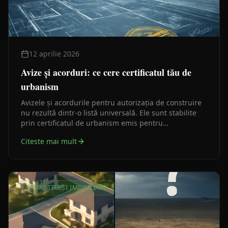
12 aprilie 2026
Avize și acorduri: ce cere certificatul tău de
urbanism
Avizele și acordurile pentru autorizația de construire
nu rezultă dintr-o listă universală. Ele sunt stabilite
prin certificatul de urbanism emis pentru
amplasamentul tău concret. Înțelegerea acestei logici
Citeste mai mult
îți economisește timp și bani încă din prima zi.
CADASTRU ȘI IMOBILIARE