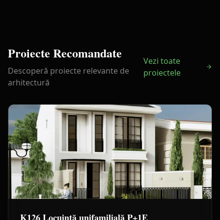
Proiecte Recomandate
Vezi toate
Descoperă proiecte relevante de
proiectele
arhitectură
K126 Locuință unifamilială P+1E