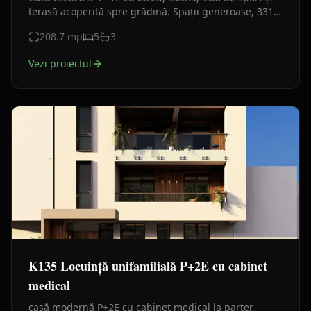
terasă acoperită spre grădină. Spații generoase, 331
mp construiți, ideală pentru familie cu doi copii.
208.7
mp
5
3
Vezi proiectul
K135 Locuință unifamilială P+2E cu cabinet
medical
casă modernă P+2E cu cabinet medical la parter,