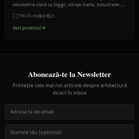
volumetrie clară cu loggii, vitraje înalte, balustrade de
sticlă, 301,07 mp desfășurați și 29,30 mp balcoane.
196.03
mp
5
5
Vezi proiectul
Abonează-te la Newsletter
Primește cele mai noi articole despre arhitectură
direct în inbox