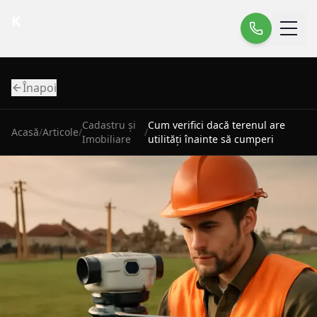
K
Înapoi
Cadastru și
Cum verifici dacă terenul are
Acasă
/
Articole
/
/
Imobiliare
utilități înainte să cumperi