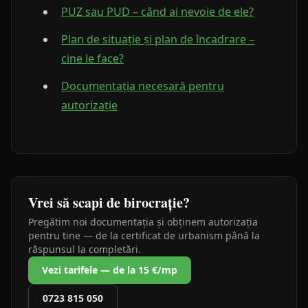
PUZ sau PUD – când ai nevoie de ele?
Plan de situație și plan de încadrare –
cine le face?
Documentația necesară pentru
autorizație
Vrei să scapi de birocrație?
Pregătim noi documentația și obținem autorizația
pentru tine — de la certificat de urbanism până la
răspunsul la completări.
Vezi tarifele — de la 15 €/mp
0723 815 050