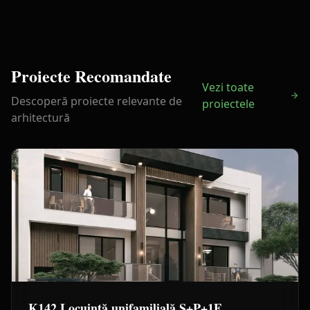
Proiecte Recomandate
Vezi toate
Descoperă proiecte relevante de
proiectele
arhitectură
K142 Locuință unifamilială S+P+1E