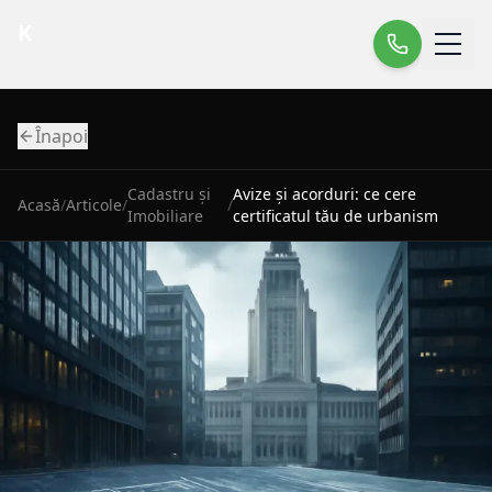
K
Înapoi
Cadastru și
Avize și acorduri: ce cere
Acasă
/
Articole
/
/
Imobiliare
certificatul tău de urbanism