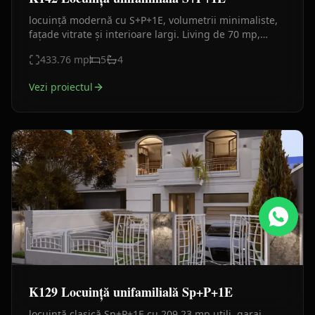
locuință modernă cu S+P+1E, volumetrii minimaliste,
fațade vitrate și interioare largi. Living de 70 mp,
birou PFA, 3 dormitoare cu baie și balcon.
433.76
mp
5
4
Vezi proiectul
K129 Locuință unifamilială Sp+P+1E
locuință clasică Sp+P+1E cu 209,23 mp utili, garaj