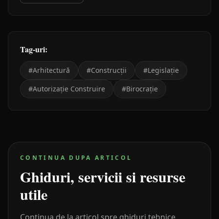
Tag-uri:
#
Arhitectură
#
Construcții
#
Legislație
#
Autorizație Construire
#
Birocrație
CONTINUA DUPA ARTICOL
Ghiduri, servicii si resurse
utile
Continua de la articol spre ghiduri tehnice,