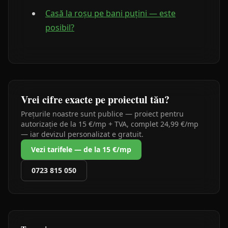
Casă la roșu pe bani puțini — este
posibil?
Vrei cifre exacte pe proiectul tău?
Prețurile noastre sunt publice — proiect pentru
autorizație de la 15 €/mp + TVA, complet 24,99 €/mp
— iar devizul personalizat e gratuit.
Vezi tarifele — de la 15 €/mp
0723 815 050