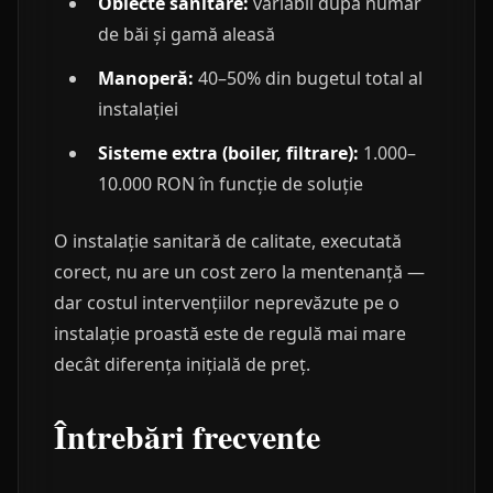
Obiecte sanitare:
variabil după număr
de băi și gamă aleasă
Manoperă:
40–50% din bugetul total al
instalației
Sisteme extra (boiler, filtrare):
1.000–
10.000 RON în funcție de soluție
O instalație sanitară de calitate, executată
corect, nu are un cost zero la mentenanță —
dar costul intervențiilor neprevăzute pe o
instalație proastă este de regulă mai mare
decât diferența inițială de preț.
Întrebări frecvente