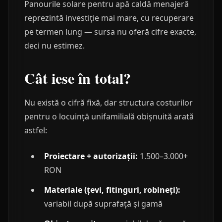
Panourile solare pentru apă caldă menajeră
reprezintă investiție mai mare, cu recuperare
pe termen lung — sursa nu oferă cifre exacte,
deci nu estimez.
Cât iese în total?
Nu există o cifră fixă, dar structura costurilor
pentru o locuință unifamilială obișnuită arată
astfel:
Proiectare + autorizații:
1.500–3.000+
RON
Materiale (țevi, fitinguri, robineți):
variabil după suprafață și gamă