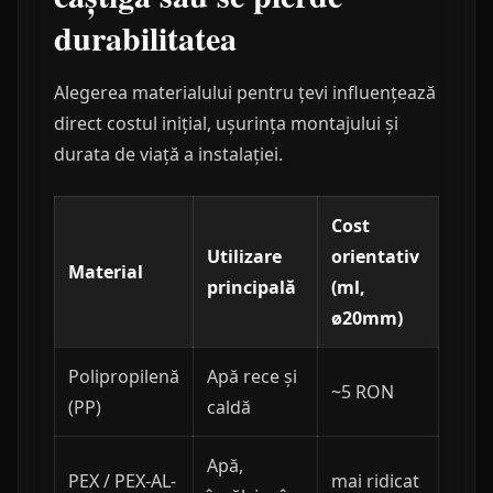
durabilitatea
Alegerea materialului pentru țevi influențează
direct costul inițial, ușurința montajului și
durata de viață a instalației.
Cost
Utilizare
orientativ
Material
principală
(ml,
ø20mm)
Polipropilenă
Apă rece și
~5 RON
(PP)
caldă
Apă,
PEX / PEX-AL-
mai ridicat