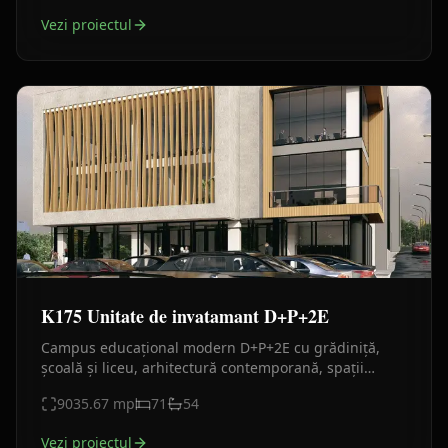
Vezi proiectul
K175 Unitate de invatamant D+P+2E
Campus educațional modern D+P+2E cu grădiniță,
școală și liceu, arhitectură contemporană, spații
didactice complete și facilități educaționale integrate.
9035.67
mp
71
54
Vezi proiectul