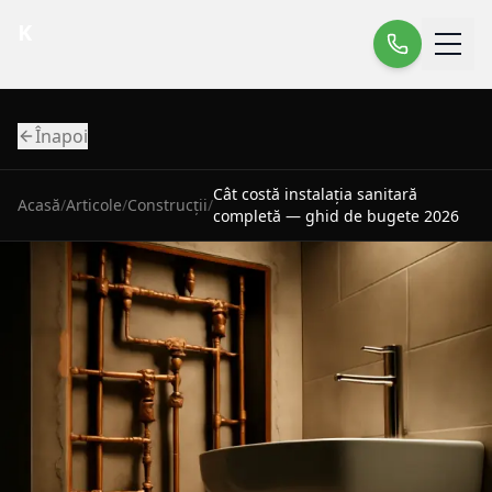
K
Înapoi
Cât costă instalația sanitară
Acasă
/
Articole
/
Construcții
/
completă — ghid de bugete 2026