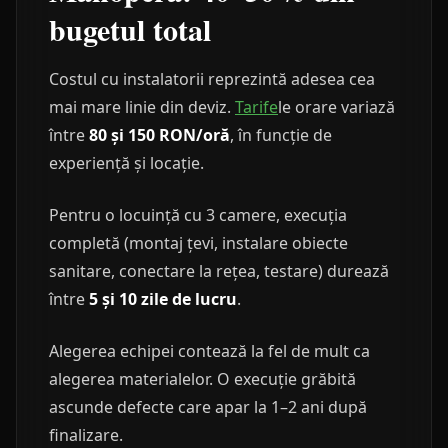
bugetul total
Costul cu instalatorii reprezintă adesea cea
mai mare linie din deviz.
Tarife
le orare variază
între
80 și 150 RON/oră
, în funcție de
experiență și locație.
Pentru o locuință cu 3 camere, execuția
completă (montaj țevi, instalare obiecte
sanitare, conectare la rețea, testare) durează
între
5 și 10 zile de lucru
.
Alegerea echipei contează la fel de mult ca
alegerea materialelor. O execuție grăbită
ascunde defecte care apar la 1–2 ani după
finalizare.