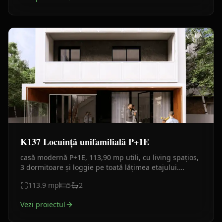
K137 Locuință unifamilială P+1E
casă modernă P+1E, 113,90 mp utili, cu living spațios,
3 dormitoare și loggie pe toată lățimea etajului.
Fațadă minimalistă alb-antracit, materiale durabile.
113.9
mp
5
2
Vezi proiectul