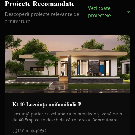
Proiecte Recomandate
Vezi toate
Descoperă proiecte relevante de
proiectele
arhitectură
K140 Locuință unifamilială P
Locuință parter cu volumetrii minimaliste și zonă de zi
de 40,5mp ce se deschide către terasa. 3dormitoare,
2băi, bucătărie separată, finisaje alb–gri cu piatra
110
mp
4
2