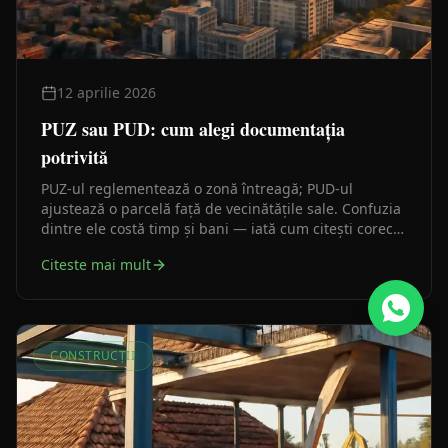
12 aprilie 2026
PUZ sau PUD: cum alegi documentația
potrivită
PUZ-ul reglementează o zonă întreagă; PUD-ul
ajustează o parcelă față de vecinătățile sale. Confuzia
dintre ele costă timp și bani — iată cum citești corect
certificatul de urbanism ca să știi de la început pe ce
Citeste mai mult
drum mergi.
CONSTRUCȚII