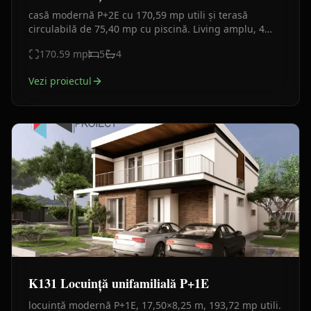
casă modernă P+2E cu 170,59 mp utili și terasă
circulabilă de 75,40 mp cu piscină. Living amplu, 4
dormitoare, 5 băi, materiale premium, volumetrie
170.59
mp
5
4
dinamică.
Vezi proiectul
K131 Locuință unifamilială P+1E
locuință modernă P+1E, 17,50×8,25 m, 193,72 mp utili.