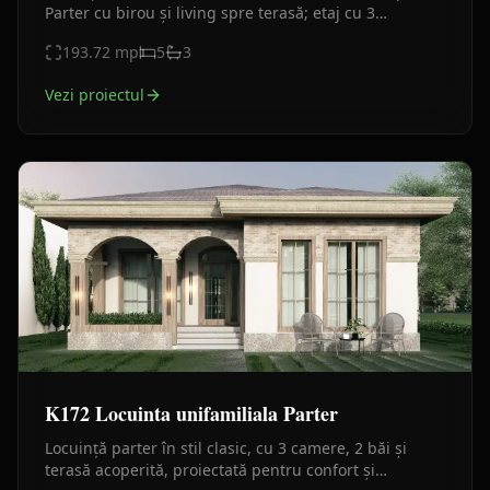
Parter cu birou și living spre terasă; etaj cu 3
dormitoare și 2 băi, finisaje cărămidă, lemn și
193.72
mp
5
3
tencuială
Vezi proiectul
K172 Locuinta unifamiliala Parter
Locuință parter în stil clasic, cu 3 camere, 2 băi și
terasă acoperită, proiectată pentru confort și