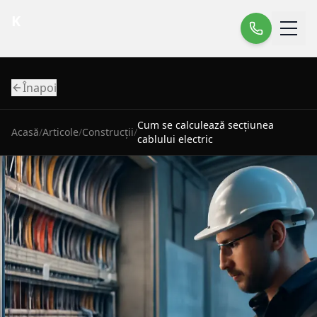
K
Înapoi
Cum se calculează secțiunea
Acasă
/
Articole
/
Construcții
/
cablului electric