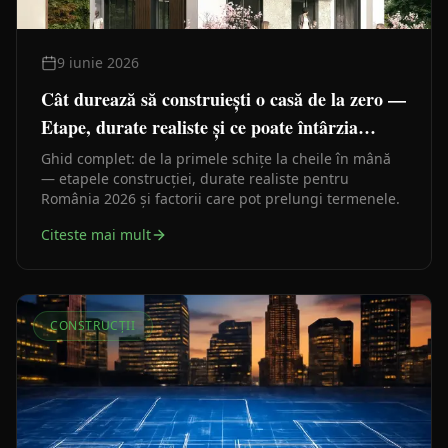
9 iunie 2026
Cât durează să construiești o casă de la zero —
Etape, durate realiste și ce poate întârzia
lucrările
Ghid complet: de la primele schițe la cheile în mână
— etapele construcției, durate realiste pentru
România 2026 și factorii care pot prelungi termenele.
Citeste mai mult
CONSTRUCȚII