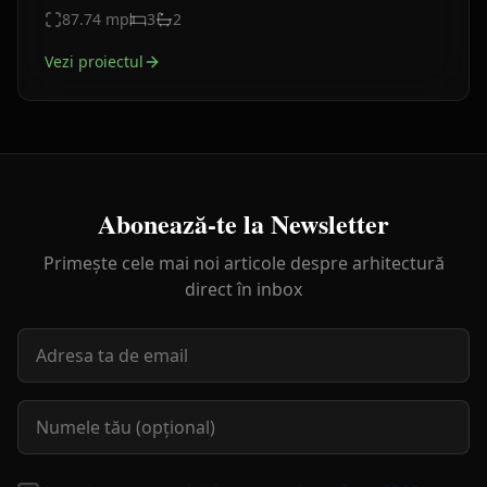
eleganță, cu volumetrie echilibrată și finisaje rafinate.
87.74
mp
3
2
Vezi proiectul
Abonează-te la Newsletter
Primește cele mai noi articole despre arhitectură
direct în inbox