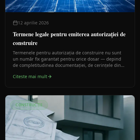
12 aprilie 2026
Termene legale pentru emiterea autorizației de
construire
Termenele pentru autorizația de construire nu sunt
un număr fix garantat pentru orice dosar — depind
de completitudinea documentației, de cerințele din
certificatul de urbanism și de avizele necesare. Iată ce
Citeste mai mult
prevede legea și ce le prelungește în practică.
CONSTRUCȚII