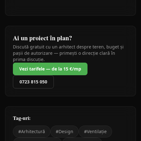
Ai un proiect în plan?
Discută gratuit cu un arhitect despre teren, buget și
pașii de autorizare — primești o direcție clară în
prima discuție.
Vezi tarifele — de la 15 €/mp
0723 815 050
Tag-uri:
#
Arhitectură
#
Design
#
Ventilație