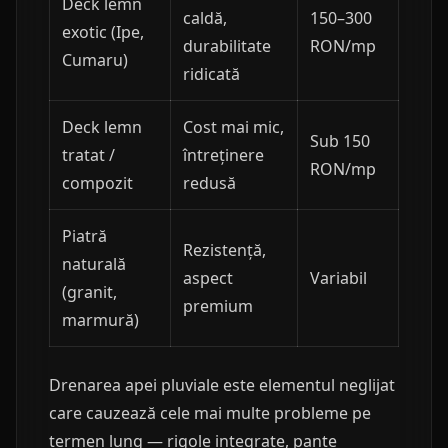
Deck lemn
caldă,
150–300
exotic (Ipe,
durabilitate
RON/mp
Cumaru)
ridicată
Deck lemn
Cost mai mic,
Sub 150
tratat /
întreținere
RON/mp
compozit
redusă
Piatră
Rezistență,
naturală
aspect
Variabil
(granit,
premium
marmură)
Drenarea apei pluviale este elementul neglijat
care cauzează cele mai multe probleme pe
termen lung — rigole integrate, pante