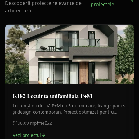
Descoperă proiecte relevante de
proiectele
arhitectură
K182 Locuinta unifamiliala P+M
Locuință modernă P+M cu 3 dormitoare, living spațios
și design contemporan. Proiect optimizat pentru
confort maxim într-o amprentă compactă.
98.09
mp
4
2
Vezi proiectul