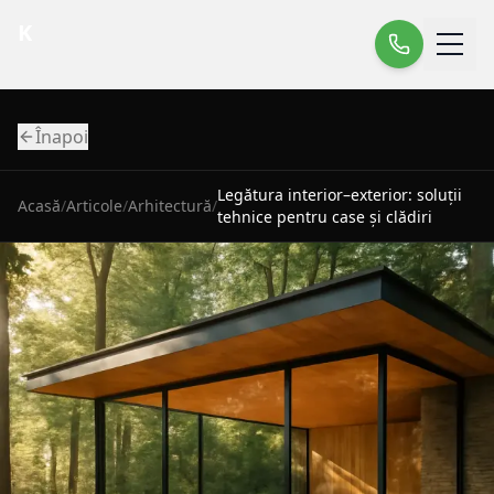
K
Înapoi
Legătura interior–exterior: soluții
Acasă
/
Articole
/
Arhitectură
/
tehnice pentru case și clădiri