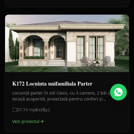
K172 Locuinta unifamiliala Parter
Locuință parter în stil clasic, cu 3 camere, 2 băi și
terasă acoperită, proiectată pentru confort și
eleganță, cu volumetrie echilibrată și finisaje rafinate.
87.74
mp
3
2
Vezi proiectul