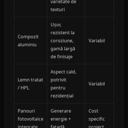
varietate de
texturi
Ușor,
rezistent la
Compozit
coroziune,
Variabil
aluminiu
gamă largă
de finisaje
Aspect cald,
Lemn tratat
potrivit
Variabil
/ HPL
pentru
rezidențial
Panouri
Generare
Cost
fotovoltaice
energie +
specific
integrate
fațadă
proiect