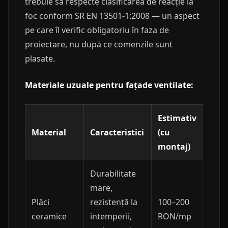
trebuie să respecte clasificarea de reacție la
foc conform SR EN 13501-1:2008 — un aspect
pe care îl verific obligatoriu în faza de
proiectare, nu după ce comenzile sunt
plasate.
Materiale uzuale pentru fațade ventilate:
Estimativ
Material
Caracteristici
(cu
montaj)
Durabilitate
mare,
Plăci
rezistență la
100–200
ceramice
intemperii,
RON/mp