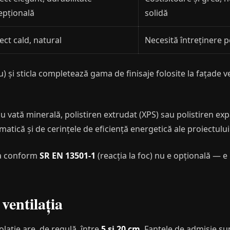
epțională
solidă
ect cald, natural
Necesită întreținere p
u) și sticla completează gama de finisaje folosite la fațade ve
cu vată minerală, polistiren extrudat (XPS) sau polistiren e
matică și de cerințele de eficiență energetică ale proiectului
ea conform
SR EN 13501-1
(reacția la foc) nu e opțională — e 
ventilația
zolație are, de regulă, între
5 și 20 cm
. Fantele de admisie sun