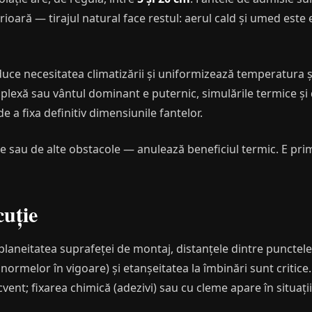
ioară — tirajul natural face restul: aerul cald și umed este
ce necesitatea climatizării și uniformizează temperatura și 
mplexă sau vântul dominant e puternic, simulările termice și
e a fixa definitiv dimensiunile fantelor.
 sau de alte obstacole — anulează beneficiul termic. E primul
cuție
 planeitatea suprafeței de montaj, distanțele dintre punctel
 normelor în vigoare) și etanșeitatea la îmbinări sunt critice
ecvent; fixarea chimică (adezivi) sau cu cleme apare în situați