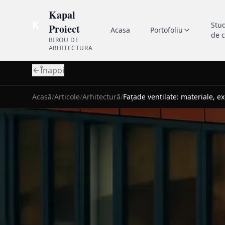
Kapal
K
Stu
Proiect
Acasa
Portofoliu
de 
BIROU DE
ARHITECTURA
Înapoi
Acasă
/
Articole
/
Arhitectură
/
Fațade ventilate: materiale, exe