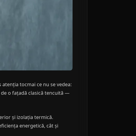
s atenția tocmai ce nu se vedea:
ță de o fațadă clasică tencuită —
rior și izolația termică.
iciența energetică, cât și