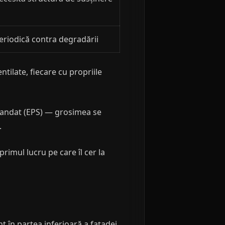
eriodică contra degradării
ntilate, fiecare cu propriile
xpandat (EPS) — grosimea se
.
primul lucru pe care îl cer la
t în partea inferioară a fațadei,