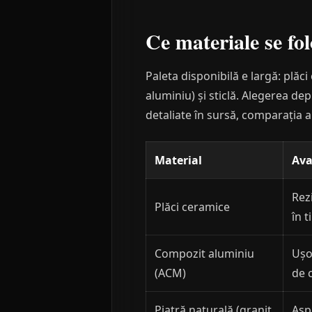
Ce materiale se fo
Paleta disponibilă e largă: plăc
aluminiu) și sticlă. Alegerea de
detaliate în sursă, comparația a
Material
Ava
Rezi
Plăci ceramice
în 
Compozit aluminiu
Ușo
(ACM)
de c
Piatră naturală (granit,
Asp