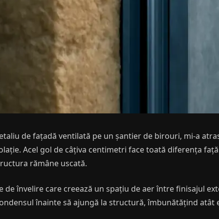
aliu de fațadă ventilată pe un șantier de birouri, mi-a atra
izolație. Acel gol de câțiva centimetri face toată diferența fa
structura rămâne uscată.
de învelire care creează un spațiu de aer între finisajul exte
ndensul înainte să ajungă la structură, îmbunătățind atât ef