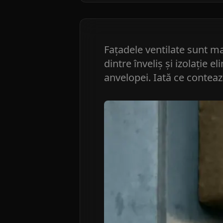
Fațadele ventilate sunt ma
dintre înveliș și izolație 
anvelopei. Iată ce contează