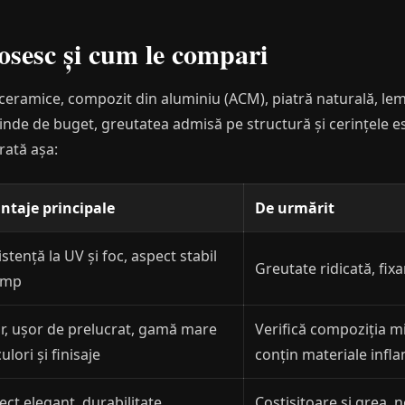
losesc și cum le compari
i ceramice, compozit din aluminiu (ACM), piatră naturală, lemn
pinde de buget, greutatea admisă pe structură și cerințele e
rată așa:
ntaje principale
De urmărit
stență la UV și foc, aspect stabil
Greutate ridicată, fi
timp
r, ușor de prelucrat, gamă mare
Verifică compoziția m
ulori și finisaje
conțin materiale infl
ect elegant, durabilitate
Costisitoare și grea, 