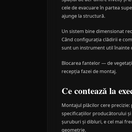
cele de evacuare în partea super
ajunge la structură.
Un sistem bine dimensionat redu
Când configurația clădirii e co
sunt un instrument util înainte d
Blocarea fantelor — de vegetație
recepția fazei de montaj.
Ce contează la exe
Montajul plăcilor cere precizie:
specificațiilor producătorului și
șuruburi și dibluri, e cel mai fr
geometrie.