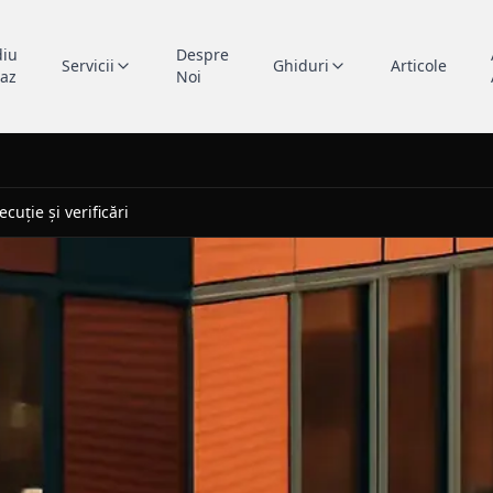
diu
Despre
Servicii
Ghiduri
Articole
caz
Noi
cuție și verificări