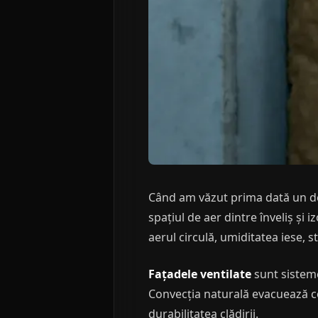
Când am văzut prima dată un det
spațiul de aer dintre înveliș și 
aerul circulă, umiditatea iese, 
Fațadele ventilate
sunt sisteme 
Convecția naturală evacuează co
durabilitatea clădirii.