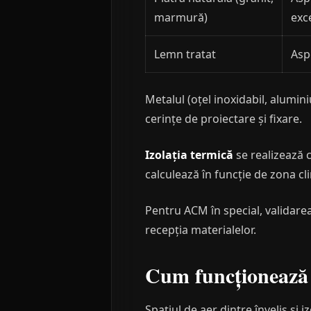
marmură)
exc
Lemn tratat
Asp
Metalul (oțel inoxidabil, alumini
cerințe de proiectare și fixare.
Izolația termică
se realizează 
calculează în funcție de zona cli
Pentru ACM în special, validar
recepția materialelor.
Cum funcționează 
Spațiul de aer dintre înveliș și i