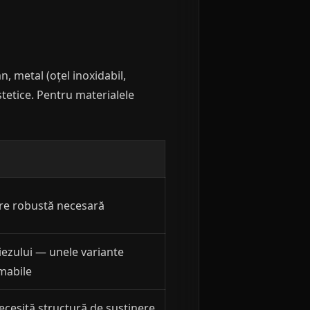
, metal (oțel inoxidabil,
stetice. Pentru materialele
xare robustă necesară
iezului — unele variante
amabile
necesită structură de susținere