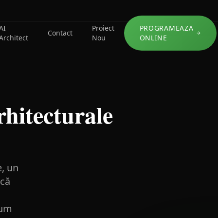
AI
Proiect
PROGRAMEAZA
Contact
Architect
Nou
ONLINE
rhitecturale
e, un
ică
cum