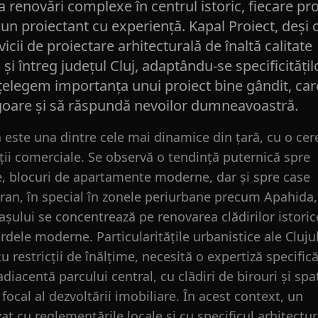
a renovări complexe în centrul istoric, fiecare pro
un proiectant cu experiență. Kapal Proiect, deși 
icii de proiectare arhitecturală de înaltă calitate
și întreg județul Cluj, adaptându-se specificitățil
Înțelegem importanța unui proiect bine gândit, car
igoare și să răspundă nevoilor dumneavoastră.
 este una dintre cele mai dinamice din țară, cu o cer
ții comerciale. Se observă o tendință puternică spre
ve, blocuri de apartamente moderne, dar și spre case
an, în special în zonele periurbane precum Apahida,
așului se concentrează pe renovarea clădirilor istoric
dele moderne. Particularitățile urbanistice ale Clujul
u restricții de înălțime, necesită o expertiză specifică
iacentă parcului central, cu clădiri de birouri și spaț
ocal al dezvoltării imobiliare. În acest context, un
t cu reglementările locale și cu specificul arhitectur