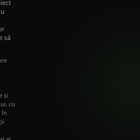
iect
cu
or
e să
ere
e și
ui, cu
 în
ii
al al