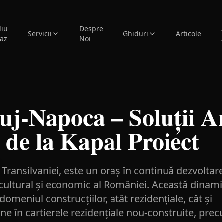
diu
Despre
Servicii
Ghiduri
Articole
caz
Noi
uj-Napoca – Soluții A
 de la Kapal Proiect
Transilvaniei, este un oraș în continuă dezvoltar
 cultural și economic al României. Această dinam
omeniul construcțiilor, atât rezidențiale, cât și
e în cartierele rezidențiale nou-construite, pre