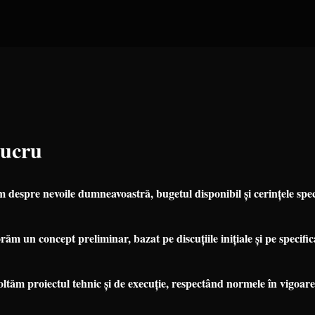
Lucru
despre nevoile dumneavoastră, bugetul disponibil și cerințele speci
m un concept preliminar, bazat pe discuțiile inițiale și pe specifi
tăm proiectul tehnic și de execuție, respectând normele în vigoare