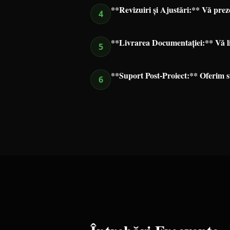
**Revizuiri și Ajustări:** Vă preze
4
**Livrarea Documentației:** Vă li
5
**Suport Post-Proiect:** Oferim su
6