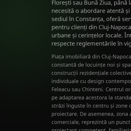
Florești sau Bună Ziua, până l
necesită o abordare atentă și 
sediul în Constanța, oferă serv
pentru clienți din Cluj-Napoca 
urbane și cerințelor locale. 
respecte reglementările în v
Piața imobiliară din Cluj-Napoca
constantă de locuințe noi și spa
construcții rezidențiale colecti
individuale cu design contempor
Feleacu sau Chinteni. Centrul or
pe adaptarea acestora la standar
străzi înguste în centru și zone c
proiectare. De asemenea, zona ad
comerciale, reprezintă un punct f
proiectant competent, familiariza