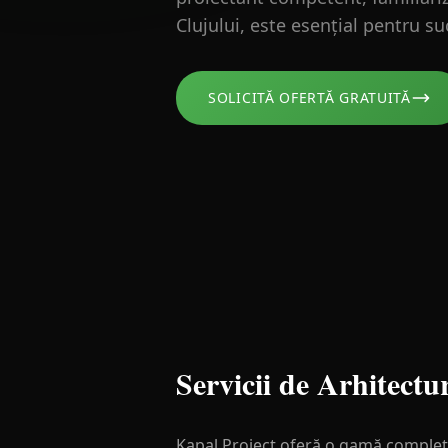
Clujului, este esențial pentru su
SOLICITĂ OFERTĂ GRATUITĂ
Servicii de Arhitectu
Kapal Proiect oferă o gamă completă 