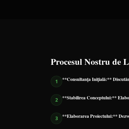
Procesul Nostru de 
**Consultanța Inițială:** Discutăm 
1
**Stabilirea Conceptului:** Elaboră
2
**Elaborarea Proiectului:** Dezvol
3