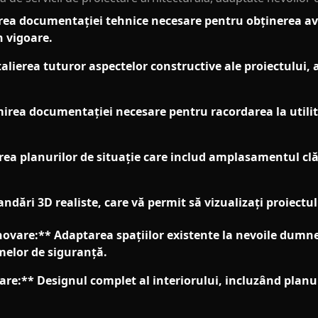
area documentației tehnice necesare pentru obținerea aviz
n vigoare.
etalierea tuturor aspectelor constructive ale proiectului
ea documentației necesare pentru racordarea la utilită
rea planurilor de situație care includ amplasamentul clădir
andări 3D realiste, care vă permit să vizualizați proiectu
novare:** Adaptarea spațiilor existente la nevoile dumn
rmelor de siguranță.
are:** Designul complet al interiorului, incluzând planur