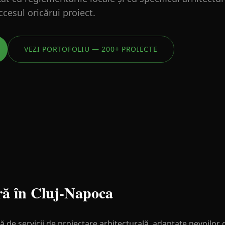
ccesul oricărui proiect.
VEZI PORTOFOLIU — 200+ PROIECTE
ră în
Cluj-Napoca
de servicii de proiectare arhitecturală, adaptate nevoilor c