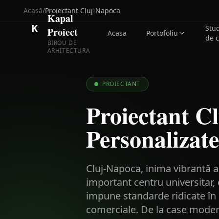
Acasă
/
Proiectant
Cluj-Napoca
Kapal
K
Stu
Proiect
Acasa
Portofoliu
de 
BIROU DE
ARHITECTURA
PROIECTANT
Proiectant Cl
Personalizate
Cluj-Napoca, inima vibrantă a 
important centru universitar,
impune standarde ridicate în d
comerciale. De la case modern