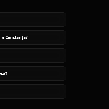
i în Constanța?
oca?