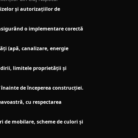
elor și autorizațiilor de
, asigurând o implementare corectă
ți (apă, canalizare, energie
ii, limitele proprietății și
l înainte de începerea construcției.
eavoastră, cu respectarea
i de mobilare, scheme de culori și