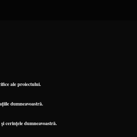
fice ale proiectului.
cațiile dumneavoastră.
 și cerințele dumneavoastră.