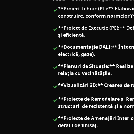
**Proiect Tehnic (PT):** Elabor
✓
construire, conform normelor î
**Proiect de Execuție (PE):** D
✓
și eficientă.
**Documentație DALI:** Întocmir
✓
electrică, gaze).
**Planuri de Situație:** Realiza
✓
relația cu vecinătățile.
**Vizualizări 3D:** Crearea de r
✓
**Proiecte de Remodelare și Re
✓
structurii de rezistență și a no
**Proiecte de Amenajări Interio
✓
detalii de finisaj.