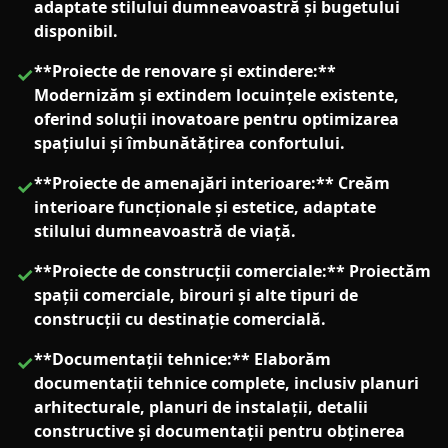
adaptate stilului dumneavoastră și bugetului
disponibil.
**Proiecte de renovare și extindere:**
✓
Modernizăm și extindem locuințele existente,
oferind soluții inovatoare pentru optimizarea
spațiului și îmbunătățirea confortului.
**Proiecte de amenajări interioare:** Creăm
✓
interioare funcționale și estetice, adaptate
stilului dumneavoastră de viață.
**Proiecte de construcții comerciale:** Proiectăm
✓
spații comerciale, birouri și alte tipuri de
construcții cu destinație comercială.
**Documentații tehnice:** Elaborăm
✓
documentații tehnice complete, inclusiv planuri
arhitecturale, planuri de instalații, detalii
constructive și documentații pentru obținerea