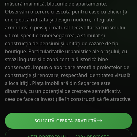
măsură mai mică, blocurile de apartamente.
Observăm o cerere crescută pentru case cu eficiență
energetică ridicată și design modern, integrate
armonios în peisajul natural. Dezvoltarea turismului
viticol, specific zonei Segarcea, a stimulat și
construcția de pensiuni și unități de cazare de tip
boutique. Particularitățile urbanistice ale orașului, cu
străzi înguste și o zonă centrală istorică bine
conservată, impun o abordare atentă a proiectelor de
construcție și renovare, respectând identitatea vizuală
a localității. Piața imobiliară din Segarcea este
dinamică, cu un potențial de creștere semnificativ,
ceea ce face ca investițiile în construcții să fie atractive.
SOLICITĂ OFERTĂ GRATUITĂ
VEZI PORTOFOLIU — 200+ PROIECTE