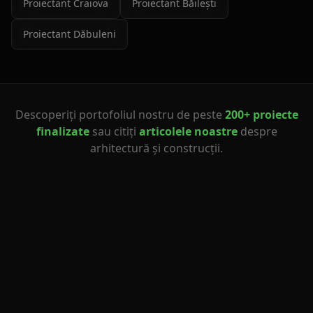
Proiectant
Craiova
Proiectant
Băilești
Proiectant
Dăbuleni
Descoperiți portofoliul nostru de peste
200+ proiecte
finalizate
sau citiți
articolele noastre
despre
arhitectură și construcții.