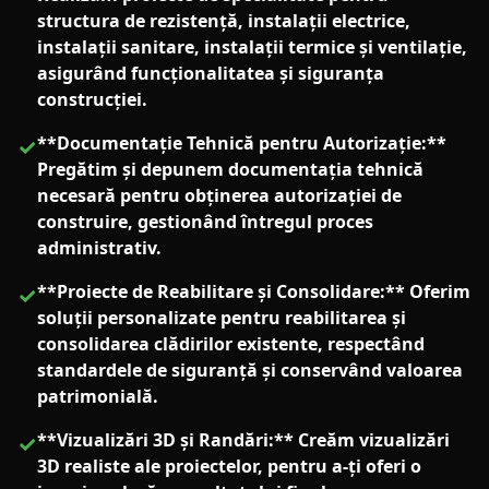
structura de rezistență, instalații electrice,
instalații sanitare, instalații termice și ventilație,
asigurând funcționalitatea și siguranța
construcției.
**Documentație Tehnică pentru Autorizație:**
✓
Pregătim și depunem documentația tehnică
necesară pentru obținerea autorizației de
construire, gestionând întregul proces
administrativ.
**Proiecte de Reabilitare și Consolidare:** Oferim
✓
soluții personalizate pentru reabilitarea și
consolidarea clădirilor existente, respectând
standardele de siguranță și conservând valoarea
patrimonială.
**Vizualizări 3D și Randări:** Creăm vizualizări
✓
3D realiste ale proiectelor, pentru a-ți oferi o