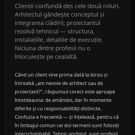
Clienții confundă des cele două roluri.
Arhitectul gândește conceptul și
integrarea clădirii; proiectantul
rezolvă tehnicul — structura,
instalațiile, detaliile de execuție.
Niciuna dintre profesii nu o
înlocuiește pe cealaltă.
Când un client vine prima dată la birou și
întreabă „am nevoie de arhitect sau de
proiectant?", răspunsul corect este aproape
întotdeauna: de amândoi, dar în momente
diferite și cu responsabilități distincte.
Confuzia e frecventă — și înțeleasă, pentru că
în limbajul comun cei doi termeni sunt folosiți
interschimbabil. Tehnic vorbind, sunt profesii