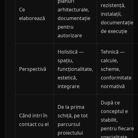
planuri
rezistență,
Ce
arhitecturale,
instalații,
elaborează
documentație
documentație
pentru
de execuție
autorizare
Holistică —
Tehnică —
spațiu,
calcule,
Perspectivă
funcționalitate,
scheme,
estetică,
conformitate
integrare
normativă
După ce
De la prima
conceptul e
Când intri în
schiță, pe tot
stabilit,
contact cu el
parcursul
pentru fiecare
proiectului
specialitate