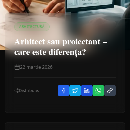
ARHITECTURĂ
Arhitect sau proiectant –
care este diferența?
22 martie 2026
Distribuie: