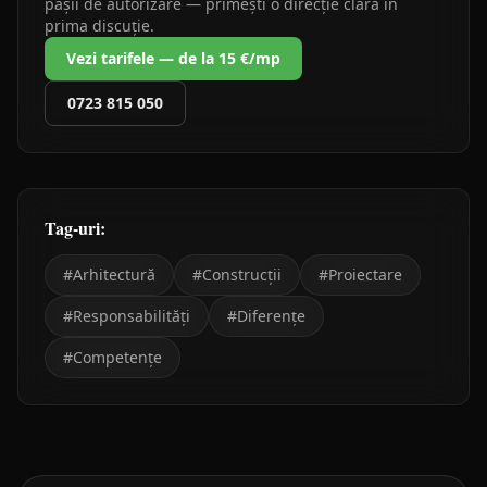
pașii de autorizare — primești o direcție clară în
prima discuție.
Vezi tarifele — de la 15 €/mp
0723 815 050
Tag-uri:
#
Arhitectură
#
Construcții
#
Proiectare
#
Responsabilități
#
Diferențe
#
Competențe