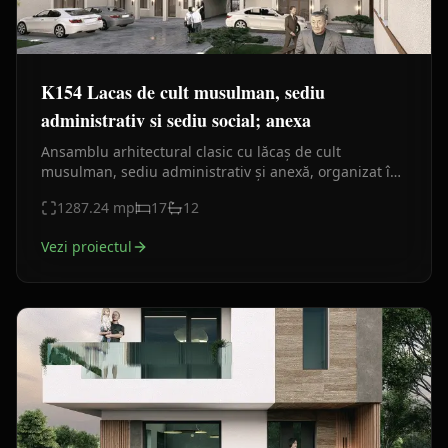
K154 Lacas de cult musulman, sediu
administrativ si sediu social; anexa
Ansamblu arhitectural clasic cu lăcaș de cult
musulman, sediu administrativ și anexă, organizat în
jurul unei curți comune. Proiect urban reprezentativ.
1287.24
mp
17
12
Vezi proiectul