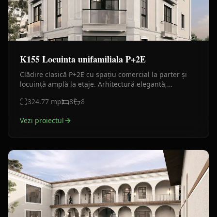
K155 Locuinta unifamiliala P+2E
Clădire clasică P+2E cu spațiu comercial la parter și
locuință amplă la etaje. Arhitectură elegantă,
balcoane vitrate și compartimentare eficientă.
324.77
mp
8
8
Vezi proiectul