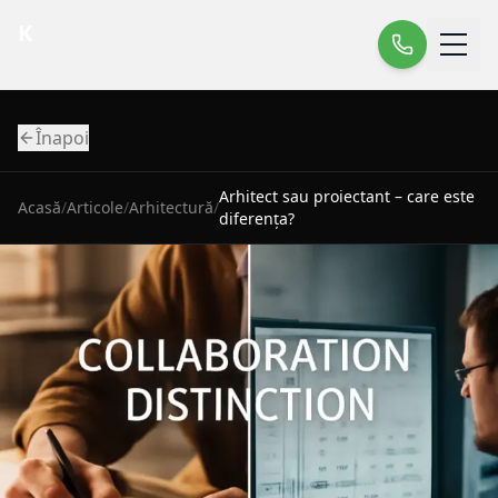
K
Înapoi
Arhitect sau proiectant – care este
Acasă
/
Articole
/
Arhitectură
/
diferența?