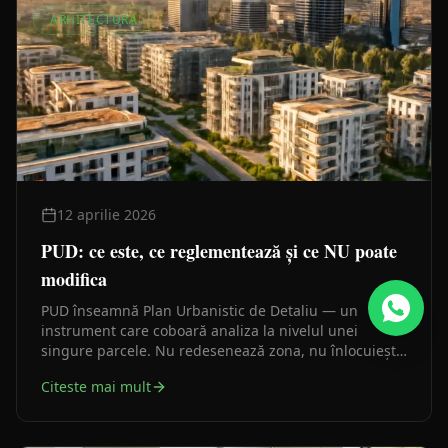
ARHITECTURĂ
12 aprilie 2026
PUD: ce este, ce reglementează și ce NU poate
modifica
PUD înseamnă Plan Urbanistic de Detaliu — un
instrument care coboară analiza la nivelul unei
singure parcele. Nu redesenează zona, nu înlocuiește
PUG-ul și nu poate modifica planurile de nivel
Citeste mai mult
superior.