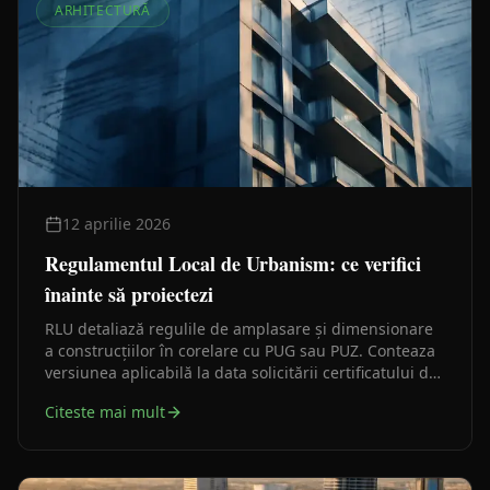
ARHITECTURĂ
12 aprilie 2026
Regulamentul Local de Urbanism: ce verifici
înainte să proiectezi
RLU detaliază regulile de amplasare și dimensionare
a construcțiilor în corelare cu PUG sau PUZ. Conteaza
versiunea aplicabilă la data solicitării certificatului de
urbanism, nu o interpretare rămasă dintr-un caz mai
Citeste mai mult
vechi.