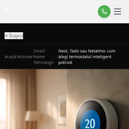
K
Înapoi
Smart
Nest, Tado sau Netatmo: cum
Acasă
/
Articole
/
Home
/
alegi termostatul inteligent
Tehnologii
potrivit