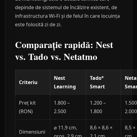
depinde de sistemul de încălzire existent, de
infrastructura Wi-Fi și de felul în care locuința
este folosită zi de zi.
Comparație rapidă: Nest
vs. Tado vs. Netatmo
Nest
Tado°
Net
Criteriu
Learning
Smart
Smar
Preț kit
1.800 –
1.200 –
1.500
(RON)
2.500
1.800
2.000
⌀ 11,9 cm,
8,6 × 8,6 ×
8,5 ×
Dimensiuni
gros. 2,9 cm
2,1 cm
cm