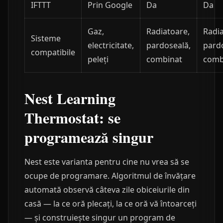
IFTTT
Prin Google
Da
Da
Gaz,
Radiatoare,
Radia
Sisteme
electricitate,
pardoseală,
pard
compatibile
peleți
combinat
comb
Nest Learning
Thermostat: se
programează singur
Nest este varianta pentru cine nu vrea să se
ocupe de programare. Algoritmul de învățare
automată observă câteva zile obiceiurile din
casă — la ce oră plecați, la ce oră vă întoarceți
— și construiește singur un program de