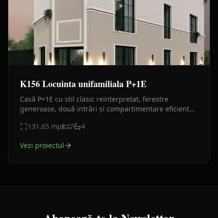
K156 Locuinta unifamiliala P+1E
Casă P+1E cu stil clasic reinterpretat, ferestre
generoase, două intrări și compartimentare eficientă.
Proiect elegant, compact și luminos.
131.65
mp
7
4
Vezi proiectul
Abonează-te la Newsletter