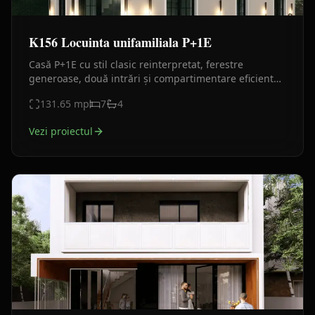
K156 Locuinta unifamiliala P+1E
Casă P+1E cu stil clasic reinterpretat, ferestre
generoase, două intrări și compartimentare eficientă.
Proiect elegant, compact și luminos.
131.65
mp
7
4
Vezi proiectul