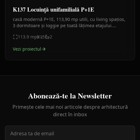
K137 Locuință unifamilială P+1E
casă modernă P+1E, 113,90 mp utili, cu living spațios,
3 dormitoare și loggie pe toată lățimea etajului.
Fațadă minimalistă alb-antracit, materiale durabile.
113.9
mp
5
2
Vezi proiectul
Abonează-te la Newsletter
Primește cele mai noi articole despre arhitectură
direct în inbox