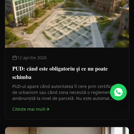
12 aprilie 2026
PUD: când este obligatoriu și ce nu poate
schimba
PUD-ul apare când autoritatea îl cere prin certificatul
de urbanism sau când zona necesită o reglementare
amănunțită la nivel de parcelă. Nu este automat
necesar și nu poate modifica planurile de nivel
Citeste mai mult
superior.