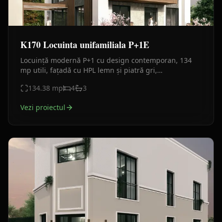
K170 Locuinta unifamiliala P+1E
Locuință modernă P+1 cu design contemporan, 134
mp utili, fațadă cu HPL lemn și piatră gri,
compartimentare eficientă pentru familie.
134.38
mp
4
3
Vezi proiectul