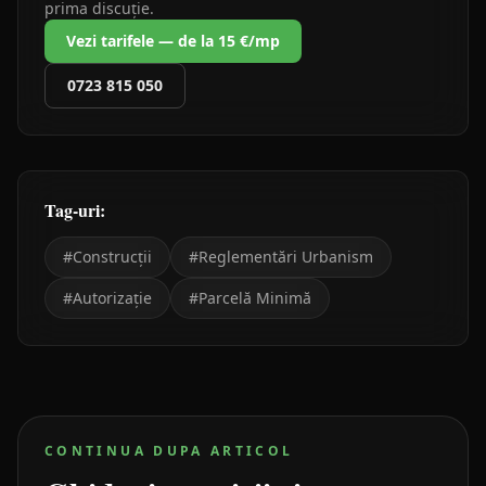
prima discuție.
Vezi tarifele — de la 15 €/mp
0723 815 050
Tag-uri:
#
Construcții
#
Reglementări Urbanism
#
Autorizație
#
Parcelă Minimă
CONTINUA DUPA ARTICOL