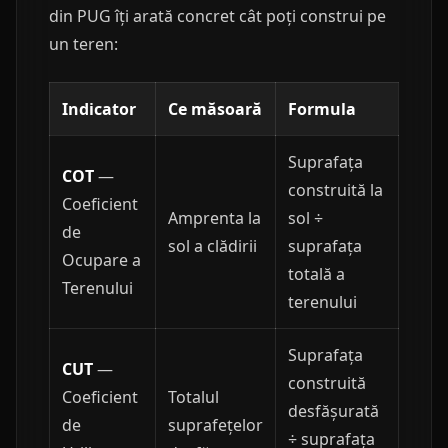
din PUG îți arată concret cât poți construi pe
un teren:
Indicator
Ce măsoară
Formula
Suprafața
COT
—
construită la
Coeficient
Amprenta la
sol ÷
de
sol a clădirii
suprafața
Ocupare a
totală a
Terenului
terenului
Suprafața
CUT
—
construită
Coeficient
Totalul
desfășurată
de
suprafețelor
÷ suprafața