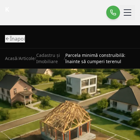
K
Înapoi
Cadastru și
Parcela minimă construibilă:
Acasă
/
Articole
/
/
Imobiliare
înainte să cumperi terenul