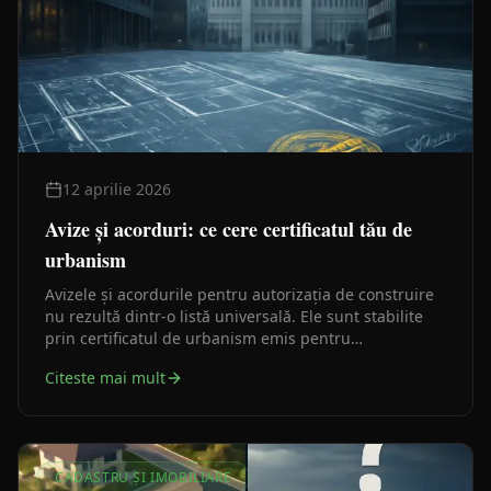
12 aprilie 2026
Avize și acorduri: ce cere certificatul tău de
urbanism
Avizele și acordurile pentru autorizația de construire
nu rezultă dintr-o listă universală. Ele sunt stabilite
prin certificatul de urbanism emis pentru
amplasamentul tău concret. Înțelegerea acestei logici
Citeste mai mult
îți economisește timp și bani încă din prima zi.
CADASTRU ȘI IMOBILIARE