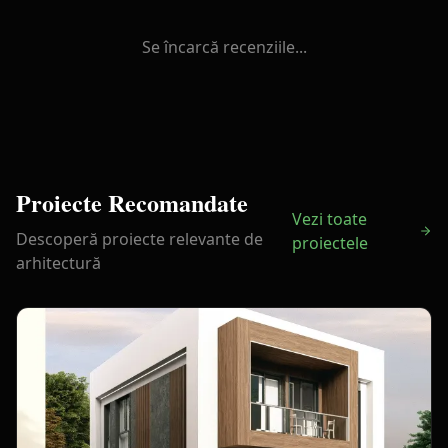
Se încarcă recenziile...
Proiecte Recomandate
Vezi toate
Descoperă proiecte relevante de
proiectele
arhitectură