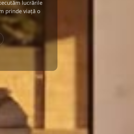
executăm lucrările
m prinde viață o