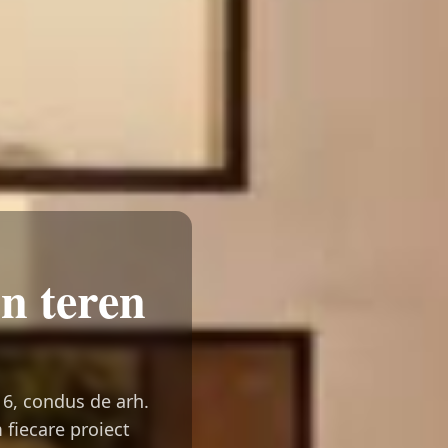
un teren
16, condus de arh.
 fiecare proiect