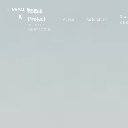
Kapal
← KAPAL Proiect
K
Stu
Proiect
Acasa
Portofoliu
de 
BIROU DE
ARHITECTURA