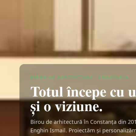
BIROU DE ARHITECTURĂ · CONSTANȚA
Totul începe cu 
și o viziune.
Birou de arhitectură în Constanța din 20
Enghin Ismail. Proiectăm și personalizăm