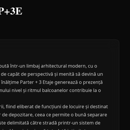
 P+3E
pută într-un limbaj arhitectural modern, cu o
i de capăt de perspectivă și menită să devină un
 înălțime Parter + 3 Etaje generează o prezență
mului nivel și ritmul balcoanelor contribuie la o
i, fiind eliberat de funcțiuni de locuire și destinat
elor de depozitare, ceea ce permite o bună separare
este delimitată către stradă printr-un sistem de