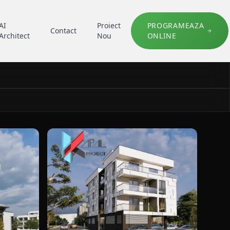
AI
Proiect
PROGRAMEAZA
Contact
Architect
Nou
ONLINE
ri modern K062 Locuinte colective P+3E in Constanta, portof
detaliu fatada pentru blocuri modern K062 Locui