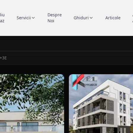
diu
Despre
Servicii
Ghiduri
Articole
caz
Noi
P+3E
nte colective P+3E in Constanta, portofoliu Kapal Proiect.
vedere laterala pentru blocu