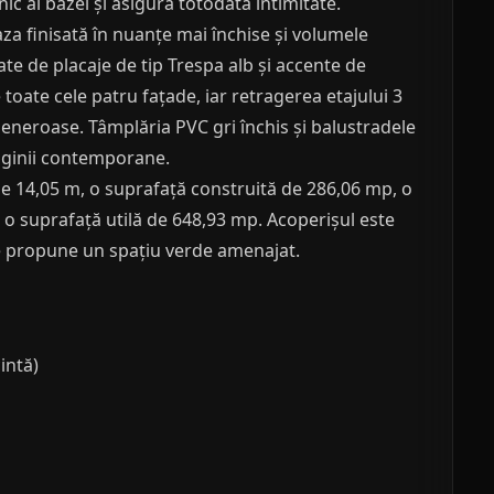
ic al bazei și asigură totodată intimitate.
za finisată în nuanțe mai închise și volumele
te de placaje de tip Trespa alb și accente de
toate cele patru fațade, iar retragerea etajului 3
eneroase. Tâmplăria PVC gri închis și balustradele
maginii contemporane.
de 14,05 m, o suprafață construită de 286,06 mp, o
 o suprafață utilă de 648,93 mp. Acoperișul este
 se propune un spațiu verde amenajat.
intă)