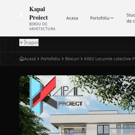
Kapal
K
Stu
Proiect
Acasa
Portofoliu
de 
BIROU DE
ARHITECTURA
Înapoi
Acasă
Portofoliu
Blocuri
K062 Locuințe colective 
fatada principala pentru blocuri modern K062 Locui