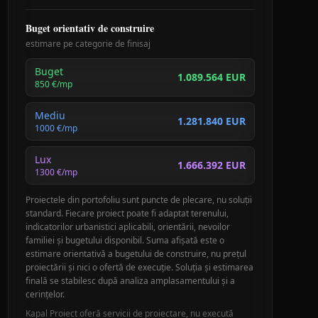
Buget orientativ de construire
estimare pe categorie de finisaj
Buget
1.089.564 EUR
850
€/mp
Mediu
1.281.840 EUR
1000
€/mp
Lux
1.666.392 EUR
1300
€/mp
Proiectele din portofoliu sunt puncte de plecare, nu soluții
standard. Fiecare proiect poate fi adaptat terenului,
indicatorilor urbanistici aplicabili, orientării, nevoilor
familiei și bugetului disponibil. Suma afișată este o
estimare orientativă a bugetului de construire, nu prețul
proiectării și nici o ofertă de execuție. Soluția și estimarea
finală se stabilesc după analiza amplasamentului și a
cerințelor.
Kapal Proiect oferă servicii de proiectare, nu execută