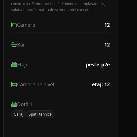
construcția. Estimarea finală depinde de amplasament,
soluția tehnică, materiale și momentul execuției.
Camere
12
Băi
12
Etaje
peste_p2e
Camere pe nivel
etaj: 12
Dotări
Garaj
Spații tehnice