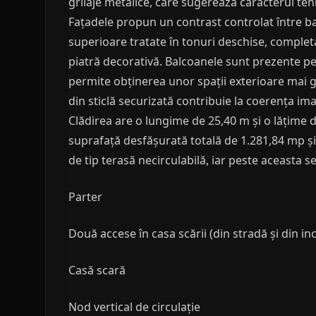
grilaje metalice, care sugerează caracterul tehn
Fațadele propun un contrast controlat între ba
superioare tratate în tonuri deschise, completa
piatră decorativă. Balcoanele sunt prezente pe 
permite obținerea unor spații exterioare mai g
din sticlă securizată contribuie la coerența i
Clădirea are o lungime de 25,40 m și o lățime 
suprafață desfășurată totală de 1.281,84 mp și
de tip terasă necirculabilă, iar peste aceasta
Parter
Două accese în casa scării (din stradă și din inc
Casă scară
Nod vertical de circulație