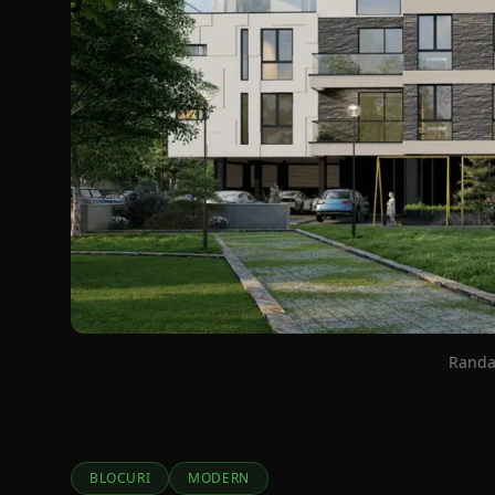
Randar
BLOCURI
MODERN