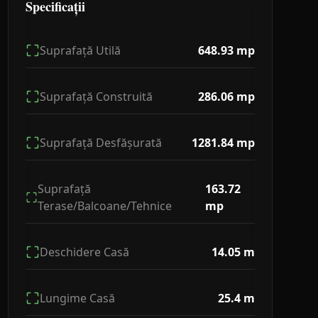
Specificații
Suprafață Utilă
648.93
mp
Suprafață Construită
286.06
mp
Suprafață Desfășurată
1281.84
mp
Suprafață
163.72
Terase/Balcoane/Tehnice
mp
Deschidere Casă
14.05
m
Lungime Casă
25.4
m