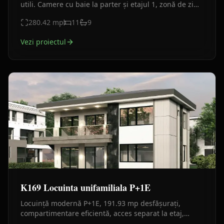
utili. Camere cu baie la parter și etajul 1, zonă de zi
panoramică la etajul 2, balcoane sticlă, fațadă
280.42
mp
11
9
moderna.
Vezi proiectul
K169 Locuinta unifamiliala P+1E
Locuință modernă P+1E, 191.93 mp desfășurați,
compartimentare eficientă, acces separat la etaj,
terasă și balcon generos, design contemporan.