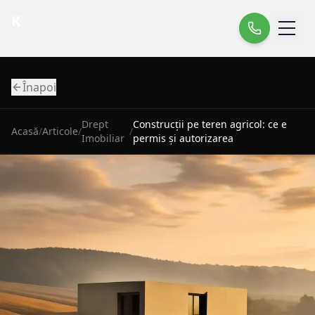
K
Înapoi
Drept
Construcții pe teren agricol: ce e
Acasă
/
Articole
/
/
Imobiliar
permis și autorizarea