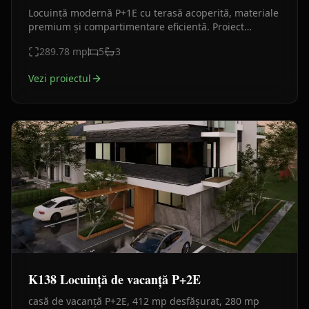
Locuință modernă P+1E cu terasă acoperită, materiale
premium și compartimentare eficientă. Proiect
contemporan, luminos și elegant.
289.78
mp
5
3
Vezi proiectul
K138 Locuință de vacanță P+2E
casă de vacanță P+2E, 412 mp desfășurat, 280 mp