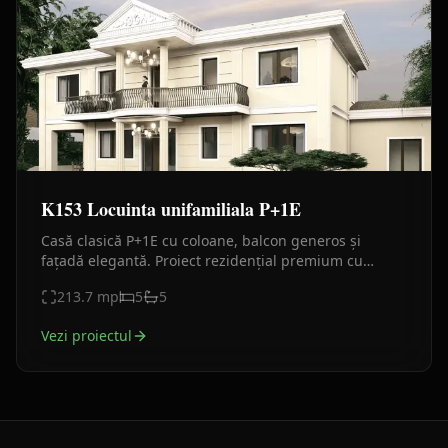
K153 Locuinta unifamiliala P+1E
Casă clasică P+1E cu coloane, balcon generos și
fațadă elegantă. Proiect rezidențial premium cu
proporții armonioase și detalii rafinate
213.7
mp
5
5
Vezi proiectul