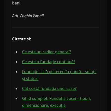
bani.
Arh. Enghin Ismail
Citește și:
Ce este un radier general?
Ce este o fundație continuă?
Fundație casă pe teren în pantă – soluții
și sfaturi
Cât costă fundația unei case?
Ghid complet: Fundația casei – tipuri,
dimensionare, execuție