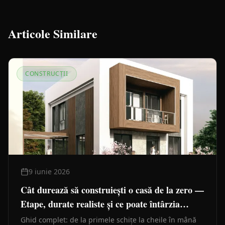
Articole Similare
CONSTRUCȚII
9 iunie 2026
Cât durează să construiești o casă de la zero —
Etape, durate realiste și ce poate întârzia
lucrările
Ghid complet: de la primele schițe la cheile în mână