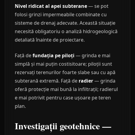
Nivel ridicat al apei subterane
— se pot
folosi grinzi impermeabile combinate cu
sisteme de drenaj adecvate. Această situație
necesită obligatoriu o analiză hidrogeologică
detaliată înainte de proiectare.
Față de
fundația pe piloți
— grinda e mai
simplă și mai puțin costisitoare; piloții sunt
rezervați terenurilor foarte slabe sau cu apă
subterană extremă. Față de
radier
— grinda
oferă protecție mai bună la infiltrații; radierul
e mai potrivit pentru case ușoare pe teren
plan.
Investigații geotehnice —