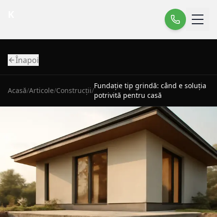
K
Înapoi
Fundație tip grindă: când e soluția
Acasă
/
Articole
/
Construcții
/
potrivită pentru casă