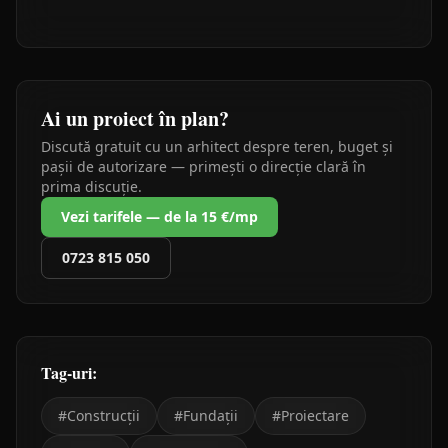
Ai un proiect în plan?
Discută gratuit cu un arhitect despre teren, buget și
pașii de autorizare — primești o direcție clară în
prima discuție.
Vezi tarifele — de la 15 €/mp
0723 815 050
Tag-uri:
#
Construcții
#
Fundații
#
Proiectare