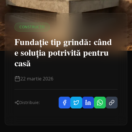
CONSTRUCȚII
Fundație tip grindă: când
e soluția potrivită pentru
casă
22 martie 2026
Distribuie: