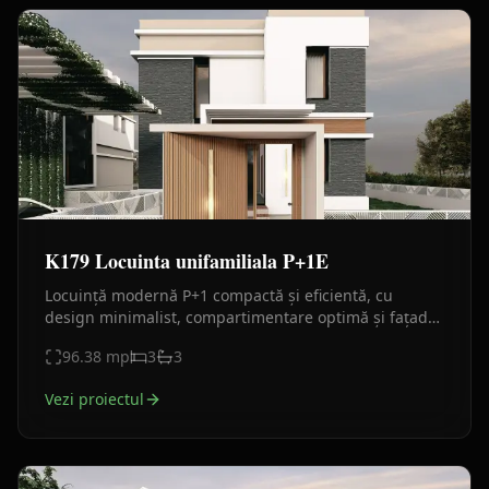
K179 Locuinta unifamiliala P+1E
Locuință modernă P+1 compactă și eficientă, cu
design minimalist, compartimentare optimă și fațade
premium din piatră, HPL și tencuială decorativă.
96.38
mp
3
3
Vezi proiectul