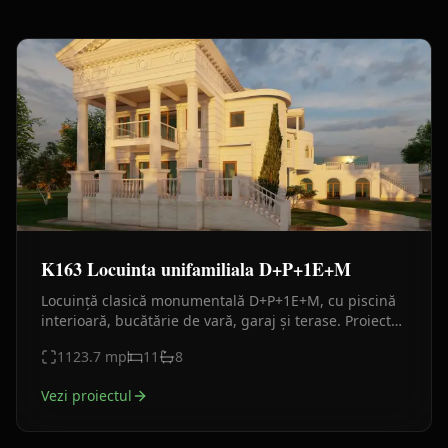
K163 Locuinta unifamiliala D+P+1E+M
Locuință clasică monumentală D+P+1E+M, cu piscină
interioară, bucătărie de vară, garaj și terase. Proiect
premium destinat unei familii numeroase.
1123.7
mp
11
8
Vezi proiectul