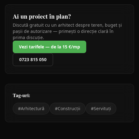
Ai un proiect în plan?
Discută gratuit cu un arhitect despre teren, buget și
pașii de autorizare — primești o direcție clară în
prima discuție.
Vezi tarifele — de la 15 €/mp
0723 815 050
Tag-uri:
#
Arhitectură
#
Construcții
#
Servituți