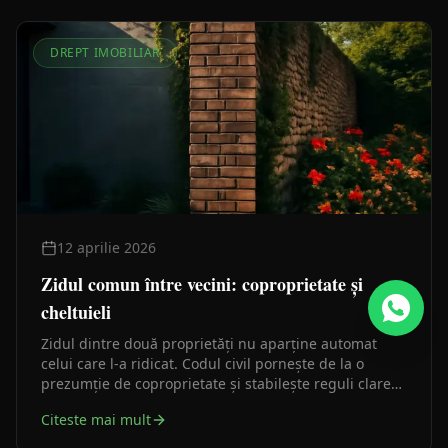
DREPT IMOBILIAR
12 aprilie 2026
Zidul comun între vecini: coproprietate și
cheltuieli
Zidul dintre două proprietăți nu aparține automat
celui care l-a ridicat. Codul civil pornește de la o
prezumție de coproprietate și stabilește reguli clare
pentru cheltuieli, sprijiniri și înălțare — pe care mulți
Citeste mai mult
proprietari le descoperă abia când apare conflictul cu
vecinul.