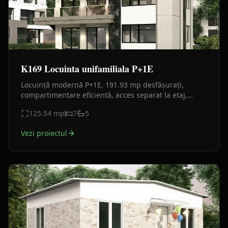
K169 Locuinta unifamiliala P+1E
Locuință modernă P+1E, 191.93 mp desfășurați,
compartimentare eficientă, acces separat la etaj,
terasă și balcon generos, design contemporan.
125.54
mp
7
5
Vezi proiectul