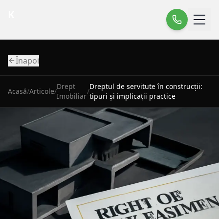
K
Înapoi
Drept
Dreptul de servitute în construcții:
Acasă
/
Articole
/
/
Imobiliar
tipuri și implicații practice