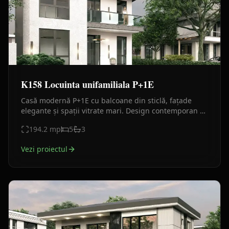
K158 Locuinta unifamiliala P+1E
Casă modernă P+1E cu balcoane din sticlă, fațade
elegante și spații vitrate mari. Design contemporan și
compartimentare eficientă.
194.2
mp
5
3
Vezi proiectul