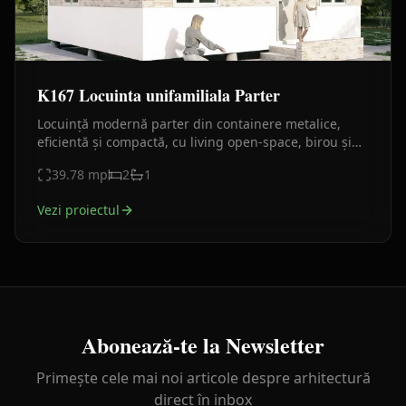
K167 Locuinta unifamiliala Parter
Locuință modernă parter din containere metalice,
eficientă și compactă, cu living open-space, birou și
finisaje contemporane.
39.78
mp
2
1
Vezi proiectul
Abonează-te la Newsletter
Primește cele mai noi articole despre arhitectură
direct în inbox