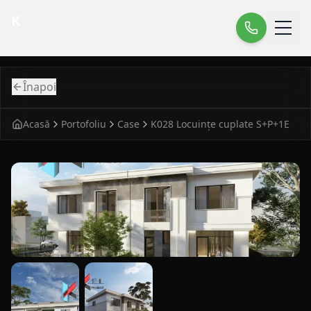
K
Înapoi
Acasă
Portofoliu
Case
K028 Locuințe cuplate S+P+1E
fatada principala pentru case modern K028 Locuinte cupla
vedere laterala pentru case modern K028 Locuinte cuplate
detaliu fatada pentru case modern K028 Loc