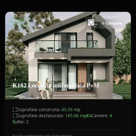
CASE
Compara
K182 Locuinta unifamiliala P+M
Suprafata construita:
65.55
mp
Suprafata desfasurata:
165.06
mp
Camere:
4
Bai:
2
BUGET ORIENTATIV DE CONSTRUIRE