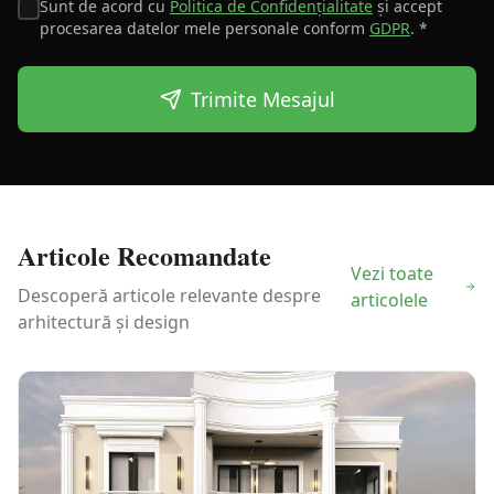
Sunt de acord cu
Politica de Confidențialitate
și accept
procesarea datelor mele personale conform
GDPR
. *
Trimite Mesajul
Articole Recomandate
Vezi toate
Descoperă articole relevante despre
articolele
arhitectură și design