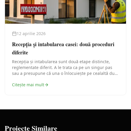
12 aprilie 2026
Recepția și intabularea casei: două proceduri
diferite
Recepția și intabularea sunt două etape distincte,
reglementate diferit. A le trata ca pe un singur pas
sau a presupune că una o înlocuiește pe cealaltă duce
la blocaje administrative care pot întârzia ani de zile
Citește mai mult
închiderea dosarului unei case.
Proiecte Similare