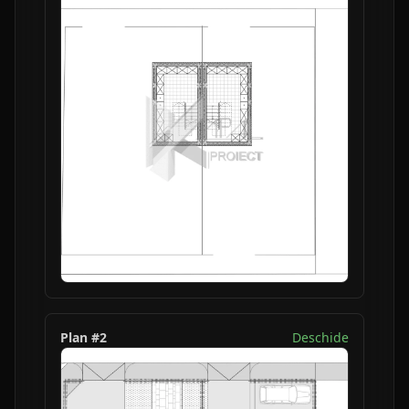
Plan #
2
Deschide