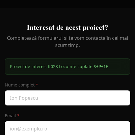
Interesat de acest proiect?
Completează formularul și te vom contacta în cel mai
scurt timp.
Proiect de interes:
K028 Locuințe cuplate S+P+1E
Nume complet
*
Email
*