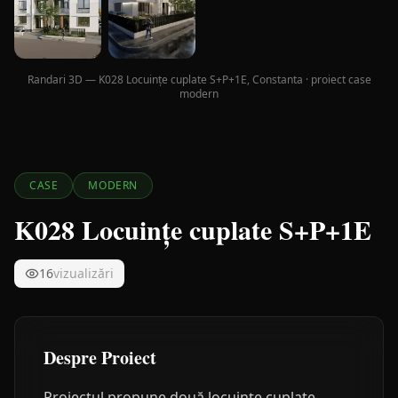
Randari 3D — K028 Locuințe cuplate S+P+1E, Constanta · proiect case
modern
CASE
MODERN
K028 Locuințe cuplate S+P+1E
16
vizualizări
Despre Proiect
Proiectul propune două locuințe cuplate,