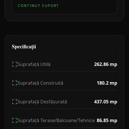
CONTINUT SUPORT
Specificații
Suprafață Utilă
262.86
mp
Suprafață Construită
180.2
mp
Suprafață Desfășurată
437.05
mp
Suprafață Terase/Balcoane/Tehnice
86.85
mp