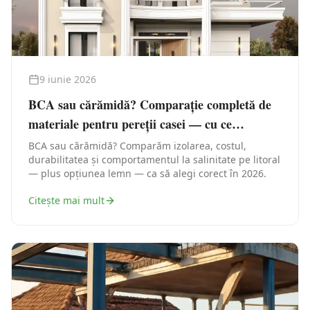
9 iunie 2026
BCA sau cărămidă? Comparație completă de
materiale pentru pereții casei — cu ce
construiești în Constanța
BCA sau cărămidă? Comparăm izolarea, costul,
durabilitatea și comportamentul la salinitate pe litoral
— plus opțiunea lemn — ca să alegi corect în 2026.
Citește mai mult