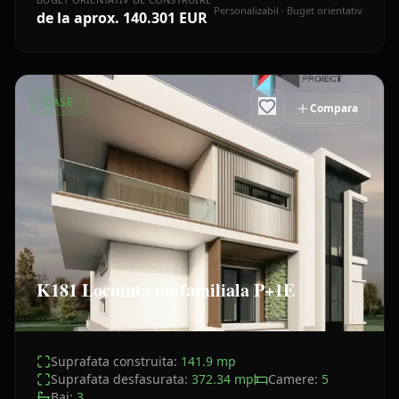
Personalizabil · Buget orientativ
de la aprox.
140.301 EUR
CASE
Compara
K181 Locuinta unifamiliala P+1E
Suprafata construita:
141.9
mp
Suprafata desfasurata:
372.34
mp
Camere:
5
Bai:
3