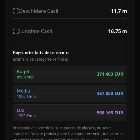
Deschidere Casă
11.7
m
Lungime Casă
16.75
m
Buget orientativ de construire
estimare pe categorie de finisaj
Buget
371.493 EUR
850
€/mp
Mediu
437.050 EUR
1000
€/mp
Lux
568.165 EUR
1300
€/mp
Proiectele din portofoliu sunt puncte de plecare, nu soluții
standard. Fiecare proiect poate fi adaptat terenului, indicatorilor
urbanistici aplicabili, orientării, nevoilor familiei și bugetului