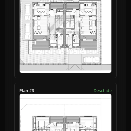
Plan #
3
Deschide