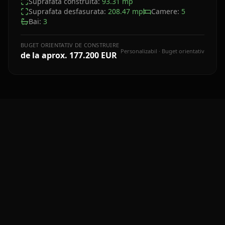
Suprafata construita:
93.31
mp
Suprafata desfasurata:
208.47
mp
Camere:
5
Bai:
3
BUGET ORIENTATIV DE CONSTRUIRE
Personalizabil · Buget orientativ
de la aprox.
177.200 EUR