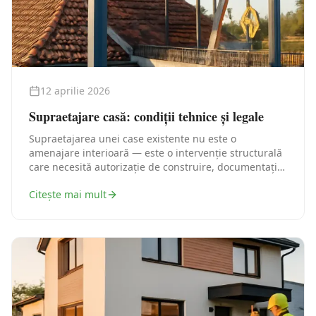
12 aprilie 2026
Supraetajare casă: condiții tehnice și legale
Supraetajarea unei case existente nu este o
amenajare interioară — este o intervenție structurală
care necesită autorizație de construire, documentație
tehnică și, în cele mai multe cazuri, o verificare
Citește mai mult
structurală serioasă. Iată traseul legal corect, pas cu
pas.